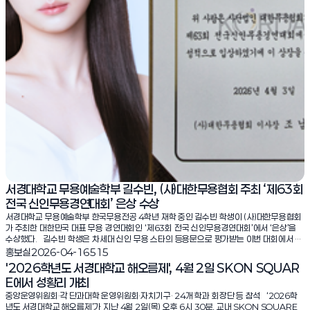
서경대학교 무용예술학부 길수빈, (사)대한무용협회 주최 ‘제63회
전국 신인무용경연대회’ 은상 수상
서경대학교 무용예술학부 한국무용전공 4학년 재학 중인 길수빈 학생이 (사)대한무용협회
가 주최한 대한민국 대표 무용 경연대회인 ‘제63회 전국 신인무용경연대회’에서 ‘은상’을
수상했다. 길수빈 학생은 차세대 신인 무용 스타의 등용문으로 평가받는 이번 대회에서 지
난 3월 28일(토) 열린 한국무용 전통명작무 부문에 ‘여울’이라는 작품으로 출전해 본선에
조회수:
홍보실
2026-04-16
515
진출했다. 이어 4월 3일(금) 개최된 본선 무대에서 치열한 경연 끝에 ‘은상’을 수상하는 성
'2026학년도 서경대학교 해오름제', 4월 2일 SKON SQUAR
과를 거뒀다. 이번 대회 참가와 수상은 학생 개인의 기량과 경험을 한층 더 발전시키는 계
E에서 성황리 개최
기가 되었을 뿐만 아니라, 서경대학교 무용예술학부의 우수성을 널리 알리고 학교의 위상을
높이는 데에도 크게 기여했다.
중앙운영위원회·각 단과대학 운영위원회·자치기구· 24개 학과 회장단 등 참석 ‘2026학
년도 서경대학교 해오름제’가 지난 4월 2일(목) 오후 6시 30분, 교내 SKON SQUARE