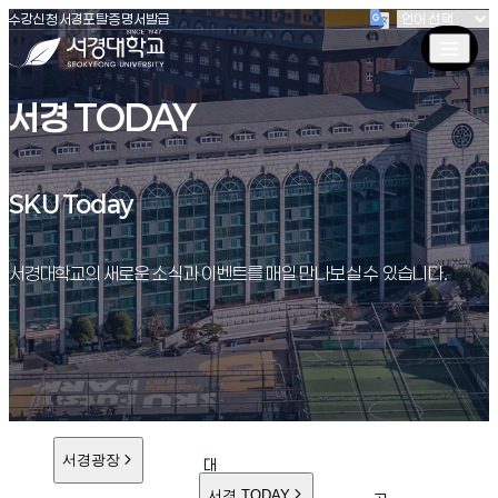
(새창 열림)
(새창 열림)
(새창 열림)
서경대학교
수강신청
서경포탈
증명서발급
서경 TODAY
SKU Today
SKU Today
서경대학교의 새로운 소식과 이벤트를 매일 만나보실 수 있습니다.
서경광장
대
학
서경 TODAY