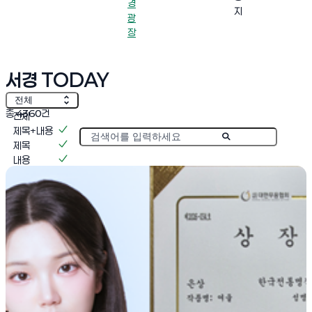
경
지
광
장
서경 TODAY
전체
총
4360
건
전체
제목+내용
게시물 검색
제목
내용
작성자