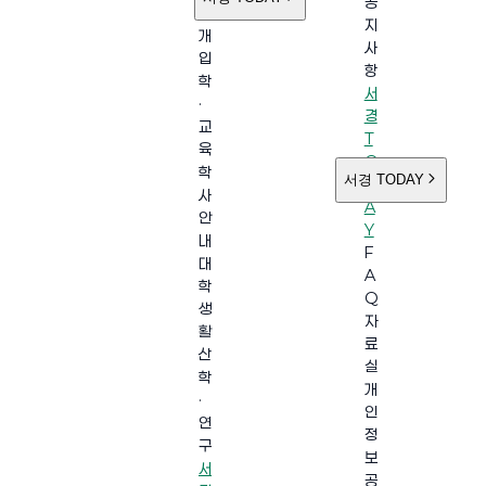
공
소
지
개
사
입
항
학
서
·
경
교
T
육
O
학
서경 TODAY
D
사
A
안
Y
내
F
대
A
학
Q
생
자
활
료
산
실
학
개
·
인
연
정
구
보
서
공