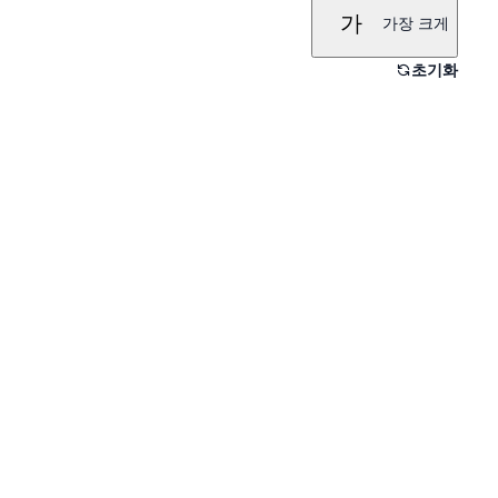
가
가장 크게
초기화