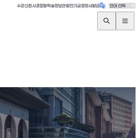
(새창 열림)
(새창 열림)
(새창 열림)
(새창 열림)
(새창 열림)
수강신청
서경포탈
학술정보관
발전기금
증명서발급