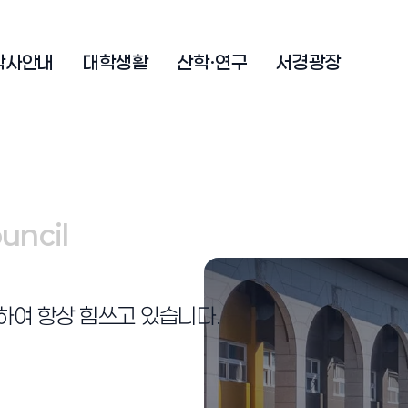
학사안내
대학생활
산학·연구
서경광장
ouncil
ouncil
여 항상 힘쓰고 있습니다.