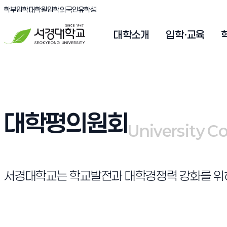
(새창 열림)
(새창 열림)
(새창 열림)
서경대학교
학부입학
대학원입학
외국인유학생
대학소개
입학·교육
대학평의원회
University C
University C
서경대학교는 학교발전과 대학경쟁력 강화를 위하