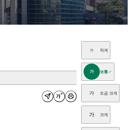
작게
가
가
보통
가
조금 크게
가
크게