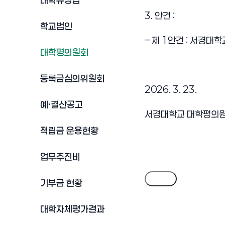
대학규정집
3. 안건 :
학교법인
– 제 1안건 : 서경대학
대학평의원회
등록금심의위원회
2026. 3. 23.
예·결산공고
서경대학교 대학평의원
적립금 운용현황
업무추진비
목록
기부금 현황
대학자체평가결과