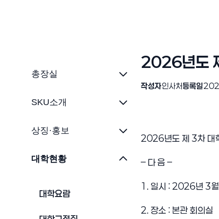
2026년도 
총장실
작성자
인사처
등록일
202
SKU소개
상징·홍보
2026년도 제 3차 
대학현황
– 다 음 –
1. 일시 : 2026년 3월
대학요람
2. 장소 : 본관 회의실