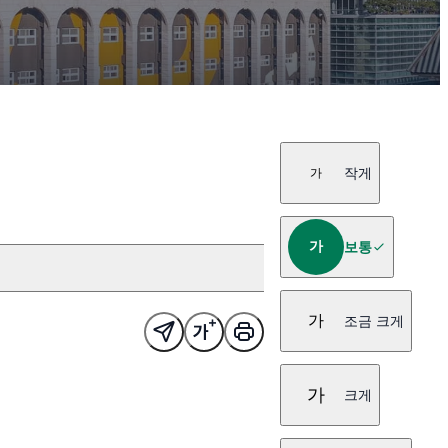
작게
가
가
보통
가
조금 크게
가
크게