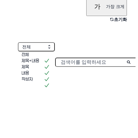
가
가장 크게
초기화
전체
전체
제목+내용
게시물 검색
제목
내용
작성자