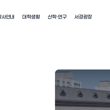
학사안내
대학생활
산학·연구
서경광장