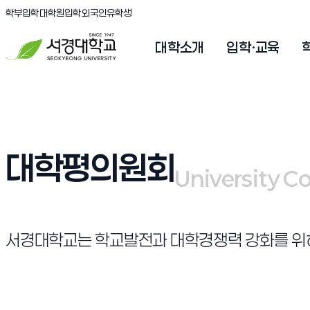
(새창 열림)
(새창 열림)
(새창 열림)
서경대학교
학부입학
대학원입학
외국인유학생
대학소개
입학·교육
대학평의원회
University C
University C
서경대학교는 학교발전과 대학경쟁력 강화를 위하