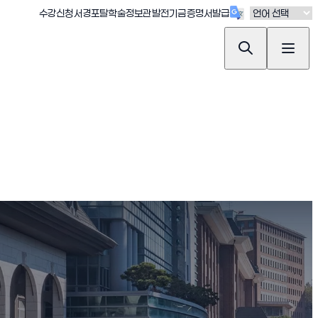
(새창 열림)
(새창 열림)
(새창 열림)
(새창 열림)
(새창 열림)
수강신청
서경포탈
학술정보관
발전기금
증명서발급