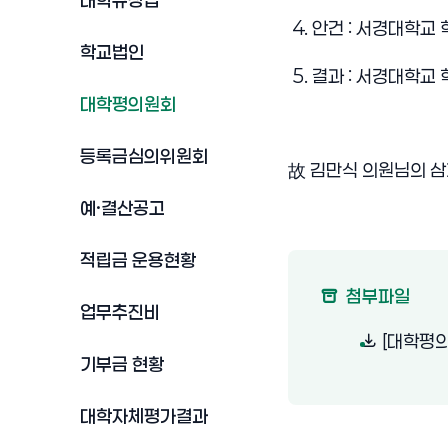
대학규정집
 4. 안건 : 서경대학교
학교법인
 5. 결과 : 서경대학
대학평의원회
등록금심의위원회
故 
김만식 의원님의 삼
예·결산공고
적립금 운용현황
첨부파일
업무추진비
[대학평의원
기부금 현황
대학자체평가결과