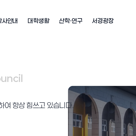
학사안내
대학생활
산학·연구
서경광장
ouncil
ouncil
여 항상 힘쓰고 있습니다.