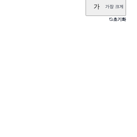
가
가장 크게
초기화