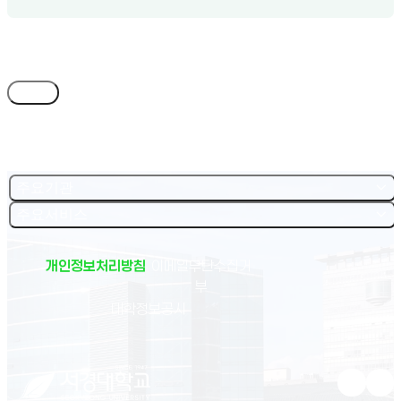
목록
주요기관
주요서비스
개인정보처리방침
이메일무단수집거
부
(새 창 열림)
대학정보공시
유튜브 새
인스