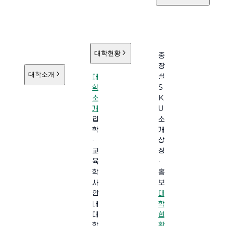
대학현황
총
장
대학소개
대
실
학
S
소
K
개
U
입
소
학
개
·
상
교
징
육
·
학
홍
사
보
안
대
내
학
대
현
학
황