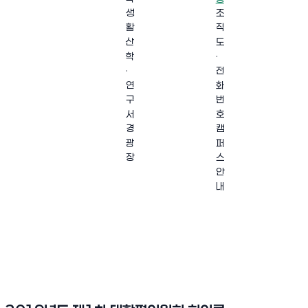
생
조
활
직
산
도
학
·
·
전
연
화
구
번
서
호
경
캠
광
퍼
장
스
안
내