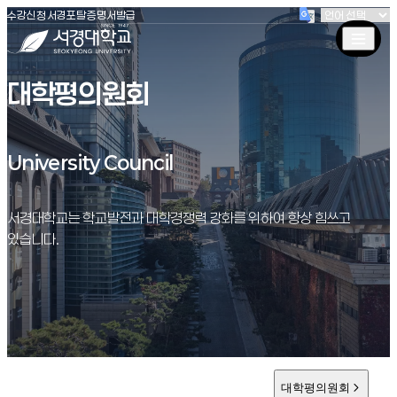
(새창 열림)
(새창 열림)
(새창 열림)
서경대학교
수강신청
서경포탈
증명서발급
대학평의원회
University Council
University Council
서경대학교는 학교발전과 대학경쟁력 강화를 위하여 항상 힘쓰고
있습니다.
대학평의원회