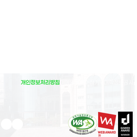
(
개인정보처리방침
이메일무단수집거부
대학정보공시
)
유튜브 새 창으로 열림
인스타그램 새 창으로 열림