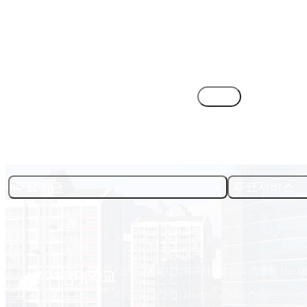
목록
주요기관
주요서비스
02713 서울시 성북구 서경로 124 (정릉동 16-1)
© Seokyeong university. All rights reserved