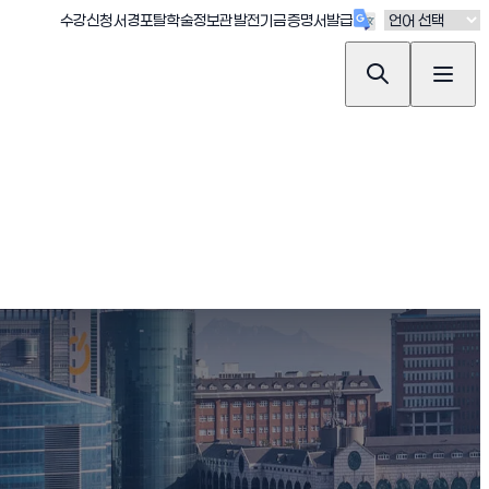
(새창 열림)
(새창 열림)
(새창 열림)
(새창 열림)
(새창 열림)
수강신청
서경포탈
학술정보관
발전기금
증명서발급