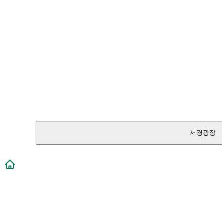
서경광장
메인페이지로 이동