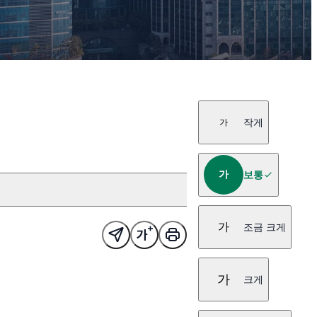
작게
가
가
보통
가
조금 크게
가
크게