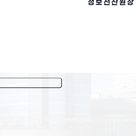
정 보 전 산 원 장
대표 전화번호
02-940-7114
상황실 전화번호
02-940-7047
(*긴급상황발생시