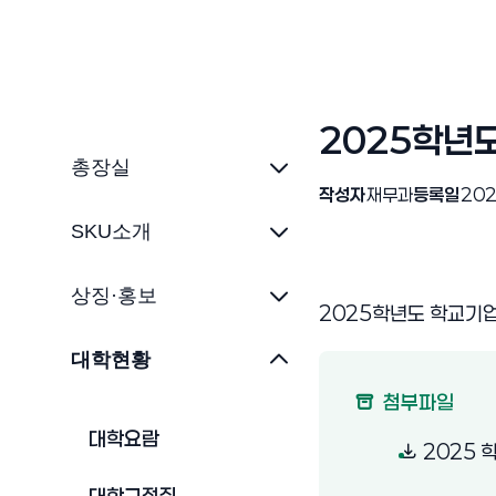
2025학년
총장실
작성자
재무과
등록일
202
SKU소개
상징·홍보
2025학년도 학교기업
대학현황
첨부파일
대학요람
2025 