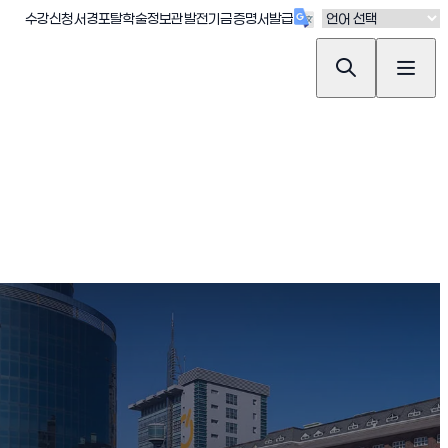
(새창 열림)
(새창 열림)
(새창 열림)
(새창 열림)
(새창 열림)
수강신청
서경포탈
학술정보관
발전기금
증명서발급