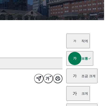
작게
가
가
보통
가
조금 크게
가
크게