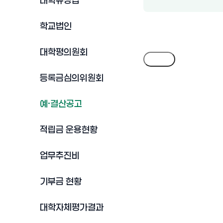
대학규정집
학교법인
대학평의원회
목록
등록금심의위원회
예·결산공고
적립금 운용현황
업무추진비
기부금 현황
대학자체평가결과