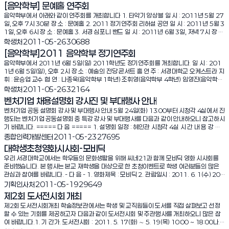
신분증(주민등록증, 운전면허증, 여권) 사본 1부. 나. 주민등록등본 1부. 4. 자료의 이용 가.
[음악학부] 문예홀 연주회
단행본 관내열람 및 대출[1인 1회에 2권 대출(7일)] 나. 연속간행물 및 학위논문 관내열람
음악학부에서 아래와 같이 연주회를 개최합니다 1. 타악기 앙상블 일 시 : 2011년 5월 27
다. 자유열람실은 이용 불가 5. 유의사항 가. 타인의 신분증을 도용하여 출입이나 도서 대출
일, 오후 7시 30분 장 소 : 문예홀 2. 2011 정기연주회 리허설 공연 일 시 : 2011년 5월 3
시 이용 중지 나. 학술정보관내에서 타인에게 방해가 되는 행위(고성방가, 잡담, 식음, 흡연
1일, 오후 6시 장 소 : 문예홀 3. 서경 심포니 밴드 일 시 : 2011년 6월 3일, 저녁 7시 장 소
등)시 이용 제한 다. 이용목적 이외의 이용시 이용 제한 라. 본교 학술정보관 관규 및 준수사
: 문예홀
조회수:
학생처
2011-05-26
30688
항을 위반 시 이용 제한 ※ 한강Time 기사 링크 ※ Newsis 기사 링크 ※ 기타 사항은 학
술정보지원과[(로비(6층)]로 문의하기 바랍니다.(Tel: 940-7035) 2011. 5. 31. 학 술 정
[음악학부]2011 음악학부 정기연주회
보 관 장 elementFontfont-familyfont-sizefont-stylefont-variantfont-weightl
음악학부에서 2011년 6월 5일(일) 2011학년도 정기연주회를 개최합니다. 일 시 : 201
etter-spacingline-heighttext-decorationtext-aligntext-indenttext-transfor
1년 6월 5일(일), 오후 2시 장 소 : 예술의 전당 콘서트 홀 연 주 : 서경대학교 오케스트라 지
mwhite-spaceword-spacingcolorBackgroundbg-attachmentbg-colorbg-i
휘 : 윤승업 교수 협 연 : 나종욱(음악학부 1학년) 조휘영(음악학부 4학년) 임영진(음악학부
magebg-positionbg-repeatBoxwidthheightborder-topborder-rightborder
3학년) 박병석(음악학부 4학년) 연주곡목 : 스메타나 "팔려간 신부" 서곡 본 윌리암스 튜바
조회수:
학생처
2011-05-26
32164
-bottomborder-leftmarginpaddingmax-heightmin-heightmax-widthmin
협주곡 베르디 오피라 '라트라비아타' 중 아리아 파가니니 바이올린 협주곡 1번 라흐마니노
-widthoutline-coloroutline-styleoutline-widthPositioningpositiontopbottom
벤처기업 채용설명회 강사진 및 부대행사 안내
프 피아노 협주곡 2번 차이오프스키 교향곡 6번 '비창'
rightleftfloatdisplayclearz-indexListlist-style-imagelist-style-typelist-style-p
벤처기업 공동 설명회 강사 및 부대행사 안내 5월 24일(화) 13:00부터 시청각 4실에서 진
ositionTablevertical-alignborder-collapseborder-spacingcaption-sideempt
행되는 벤처기업 공동설명회 중 특강 강사 및 부대행사를 다음과 같이 안내하오니 참고하시
y-cellstable-layoutEffectstext-shadow-webkit-box-shadowborder-radiusO
기 바랍니다. ===== 다 음 ===== 1. 설명회 일정 : 혜인관 시청각 4실 시 간 내 용 강 사
theroverflowcursorvisibility
비 고 13:00 ~ 채용 안내 진행자(한국능률협회) 13:30 ~ 벤처기업 CEO 특강 이금룡(주)
조회수:
종합인력개발센터
2011-05-23
27695
코글로닷컴 14:30 ~ 취업특강 - 취업전략 임대호(전문강사) 15:30 ~ 질의응답 및 경품추
대학생초청영화시사회-모비딕
첨 진행자(한국능률협회) 2. 강사약력 가. 이금룡(현, (주)코글로닷컴 대표이사 회장) - 주식
우리 서경대학교에서는 학우들의 문화생활을 위해 씨네21과 함께 모비딕 영화 시사회를
회사 옥션, 이니시스, 넷피아 대표이사 역임 - 중소기업협동조합중앙회 벤처위원회 위원장
준비했습니다. 본 행사는 본교 재학생을 대상으로 한 초청이벤트로 학생 여러분들의 많은
- 벤처산업협회 마케팅위원회 위원장 - 한국원천기술협회 회장 등 나. 임대호(현, 취업 특강
관심과 참여를 바랍니다. - 다 음 - 1. 영화제목 : 모비딕 2. 관람일시 : 2011. 6. 1(수) 20:
강좌 강사) - 전, 한국세라믹 기술연구원, 스카우트 취업컨설턴트, 리얼파트너 컨설턴트 3.
00 3. 관람장소 : 롯데시네마 청량리점 4. 신청대상 : 본교 재학생 5. 신청기간 : 2011. 5.
조회수:
기획인사처
2011-05-19
29649
부대행사 - 경품추첨 가. 콘서트 티켓(10명) - 2011 슈퍼아이돌 빅3 콘서트(6.11) 출연 :
19(목) ~ 5. 25(수) 정오까지 6. 시사회 신청방법 - www.cine21.com 접속 후 시사회
아이유, 지나, 비스트, 박재범 나. 우산(8개 : 2단, 3단 중 택1) 다. TESAT 온라인 시험 할인
제2회 도서전시회 개최
&이벤트란에서 신청 시사회 신청 바로가기는 위 영화 포스터를 클릭하세요! 7. 당첨자 발
권 등 2011. 5. 23 종 합 인 력 개 발 센 터 장
제2회 도서전시회개최 학술정보관에서는 학생 및 교직원들이 도서를 직접 살펴보고 선정
표 : 2011. 5. 27(금)씨네21 홈페이지 및 개별통지(SMS) 8. 당첨자 티켓수령 : 씨네21
할 수 있는 기회를 제공하고자 다음과 같이 도서전시회 및 주관행사를 개최하오니 많은 참
홈페이지 당첨 사실 확인 후 안내에 따라 청운관 학생처에서 티켓수령
여 바랍니다.1. 기 간가. 도서전시회 : 2011. 5. 17(화) ∼ 5. 19(목) 10:00 ~ 18:00나.