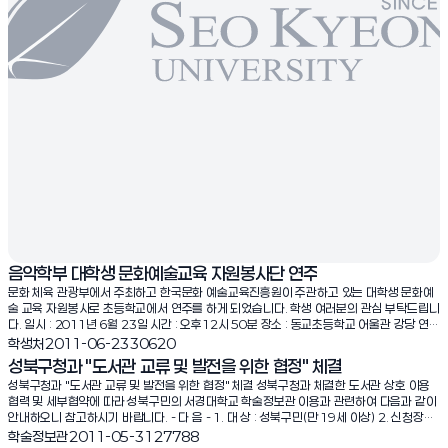
음악학부 대학생 문화예술교육 자원봉사단 연주
문화 체육 관광부에서 주최하고 한국문화 예술교육진흥원이 주관하고 있는 대학생 문화예
술 교육 자원봉사로 초등학교에서 연주를 하게 되었습니다. 학생 여러분의 관심 부탁드립니
다. 일시 : 2011년 6월 23일 시간 : 오후12시 50분 장소 : 동교초등학교 어울관 강당 연주
자 : 서경 타악기 앙상블, 서경 스트링 앙상블, 서경 색소폰 앙상블, 뮤지컬 보컬 서경대학교
조회수:
학생처
2011-06-23
30620
음악학부
성북구청과 "도서관 교류 및 발전을 위한 협정" 체결
성북구청과 "도서관 교류 및 발전을 위한 협정" 체결 성북구청과 체결한 도서관 상호 이용
협력 및 세부협약에 따라 성북구민의 서경대학교 학술정보관 이용과 관련하여 다음과 같이
안내하오니 참고하시기 바랍니다. - 다 음 - 1. 대 상 : 성북구민(만 19세 이상) 2. 신청장소
: 학술정보관 6층 학술정보지원과[09:00 ~ 17:00 (단 토, 공휴일 제외)] 3. 구비서류 가.
조회수:
학술정보관
2011-05-31
27788