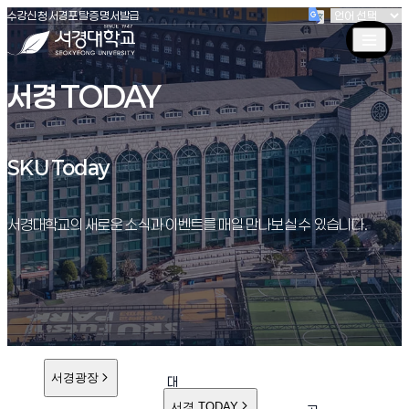
(새창 열림)
(새창 열림)
(새창 열림)
서경대학교
수강신청
서경포탈
증명서발급
서경 TODAY
SKU Today
SKU Today
서경대학교의 새로운 소식과 이벤트를 매일 만나보실 수 있습니다.
서경광장
대
학
서경 TODAY