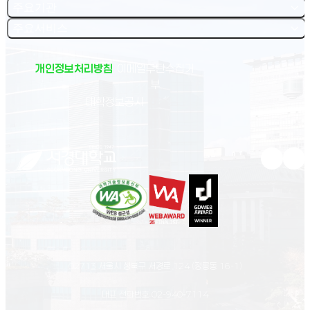
동 정상 종료 시, 신청자에 한해 아이빛연구소 대표이사명의 경력증명서 발급 ◆ 신청기간 -
주요기관
2011년 6월 1일(수) ~ 6월 24일(금) 오후 3시까지 ◆ 신청방법 - 아이빛연구소 홈페이지
주요서비스
(www.ivitt.com) → 왼쪽 하단에 위치한 멘토신청/문의 배너 클릭 → 멘토 채용 페이지로
이동 → 온라인 멘토 지원 클릭 → 지원서 작성 후 등록 ◆ 선발방법 - 1차 서류전형(지원서 심
사) > 2차 실무자 면접 > 3차 멘토양성과정 수료 - 면접발표 : 서류전형 합격자에 한해 면접
일자 유선 통보 ◆ 한일캠프 홈페이지 www.jkcamp.org ◆ 문의 - 아이빛연구소㈜ 교육
개인정보처리방침
이메일무단수집거
1팀 02)2113-8053
부
(새 창 열림)
대학정보공시
유튜브 새
인스
02713 서울시 성북구 서경로 124 (정릉동 16-1)
대표 전화번호
02-940-7114