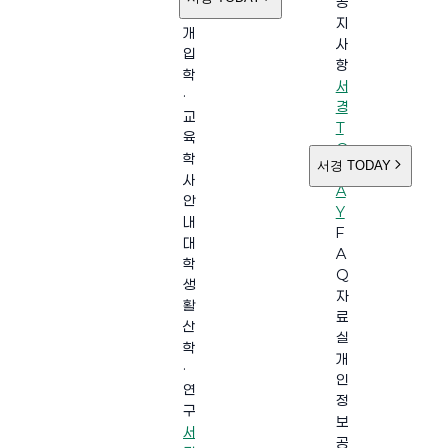
공
소
지
개
사
입
항
학
서
·
경
교
T
육
O
학
서경 TODAY
D
사
A
안
Y
내
F
대
A
학
Q
생
자
활
료
산
실
학
개
·
인
연
정
구
보
서
공