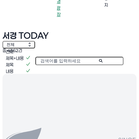
경
지
광
장
서경 TODAY
전체
총
4362
건
전체
제목+내용
게시물 검색
제목
내용
작성자