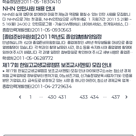
주관행사(전자정보박람회 & 정보검색대회) : 2011. 5. 17(화) ~ 5. 18(수) 10:00~17:
조회수:
학술정보관
2011-05-18
30410
00 1) 주관행사에 따른 소정의 상품을 시상(문화상품권 : 총 40만원) 2) 자세한 사항은 첨
NHN 인턴사원 채용 안내
부화일을 참고하시기 바랍니다.2. 장 소 : 학술정보관(유담관) 9층 제3 열람실(오렌지룸)3.
NHN의 실제 업무에 참여하며 마음껏 재능과 역량을 펼칠 수 있는 인턴 사원을 모집합니
참여대상 : 우리대학 구성원4. 전시도서 : 국내서 및 서양서 5. 참여업체 : 교보문고, 누리미
다. NHN으로 가는 첫 걸음, NHN인턴십으로 시작하세요. 1. 지원기간: 2011.5.2(월) ~
디어, 보인테크, 한국학술정보, 산학경영연구소, 포힘6. 기 타 : 전시 도서 현장 판매 가능 (2
5.16(월) 24:00 2. 인턴프로그램 - 기술(SW멤버십), 네이버서비스, 한게임서비스, 디자
5% 할인)※ 기타 문의사항은 학술정보지원과로 전화(940-7691) 주시기 바랍니다. ele
인&마케팅(UXDP), e-Biz, 경영지원 3. 채용대상 - 인턴십 수료 후 2011년 9월 또는 20
조회수:
종합인력개발센터
2011-05-09
30563
mentFontfont-familyfont-sizefont-stylefont-variantfont-weightletter-spac
12년 1월 입사가 가능한 자 - 2011년 8월 또는 2012년 2월 졸업 예정자 - 경력 2년 미
ingline-heighttext-decorationtext-aligntext-indenttext-transformwhite-s
[졸업준비위원회]2011학년도 졸업앨범촬영일정
만 기 졸업자 - 학/석사, 전공 무관 - 병역필 또는 면제자로 해외여행에 결격사유가 없는 자 *
paceword-spacingcolorBackgroundbg-attachmentbg-colorbg-imagebg-
안녕하십니까. 62대 졸업준비위원회입니다. 졸업예정인 4학년 학우분들을 대상으로 졸업
기술 /SW멤버십 프로그램은 2012년 8월 졸업 예정자도 지원 가능합니다. * 국내외 SW
positionbg-repeatBoxwidthheightborder-topborder-rightborder-bottomb
앨범촬영이 있습니다. 각 학과의 촬영 날짜와 시간, 장소 등을 숙지하시여 졸업앨범 촬영에
개발 경진대회 본선참여자/수상자, NHN iDoGame/iDoCode 입상자, 공학인증 이수자,
order-leftmarginpaddingmax-heightmin-heightmax-widthmin-widthou
임하여 주시기 바랍니다. 각 과별 일정은 첨부파일로 확인하여 주시고 세부사항은 졸업준비
NHN SW멤버십 예비과정 우수 평가자는 기술/SW멤버십 프로그램 지원 시 우대합니다.
tline-coloroutline-styleoutline-widthPositioningpositiontopbottomrightleftfl
위원회 클럽을 확인하여 주시기바랍니다. 대학생활의 긴 추억을 장식할 졸업앨범촬영에 여
조회수:
학생처
2011-05-06
28772
4. 모집인원 - 인턴 프로그램별 OO명 5. 전형절차 - 1차: 서류심사 - 2차: 면접전형 * 디자
oatdisplayclearz-indexListlist-style-imagelist-style-typelist-style-positionTa
러분의 많은 관심과 참여부탁드립니다.elementFontfont-familyfont-sizefont-style
인&마케팅 프로그램의 경우 제 6회 사용자경험워크샵(UXDP)을 통해 최종 인턴을 선발
blevertical-alignborder-collapseborder-spacingcaption-sideempty-cellsta
제17회 한일고교생교류캠프 보조교사(멘토) 모집 안내
font-variantfont-weightletter-spacingline-heighttext-decorationtext-alig
합니다. 6. 향후일정 - 지원서 접수 마감 : 2011. 5. 16(월) - 면접전형 : 5월 중순~6월 초
ble-layoutEffectstext-shadow-webkit-box-shadowborder-radiusOtherove
▶ 제17회 한일고교생교류캠프 보조교사(멘토) 모집 안내 아이빛연구소㈜는 청소년 경제
ntext-indenttext-transformwhite-spaceword-spacingcolorBackgroundbg
- 최종합격자 발표 : 6월 중순~6월 말 * 각 부문별 일정은 별도 공지할 예정입니다. 7. 지원
rflowcursorvisibility
체험 교육업체로 정부로부터 벤처기업, 이노비즈기업, 신기술창업보육사업자(TBI) 인증을
-attachmentbg-colorbg-imagebg-positionbg-repeatBoxwidthheightbord
방법 - 채용홈페이지 (http://recruit.nhncorp.com)를 통한 온라인 지원서 작성 - 각 프
받은 기업입니다. 급속도로 성장하고 있는 시장 중 하나인 어린이, 청소년 경제교육 업계에
er-topborder-rightborder-bottomborder-leftmarginpaddingmax-height
로그램별 사전 과제(Essay, 포트폴리오, 기획안 등)를 작성하여 지원서 작성 시 첨부합니
서는 전문적으로 청소년 경제교육을 시행하는 가장 앞서나가는 회사입니다. 현재는 중소기
조회수:
종합인력개발센터
2011-04-27
29634
min-heightmax-widthmin-widthoutline-coloroutline-styleoutline-widthPo
다. * 최대 용량 3MB, 프로그램별 사전과제 주제 및 첨부 방법은 각 프로그램의 가이드를
업청, 한국고용정보원 등 정부사업을 진행하고 있습니다. ◆제17회 한일고교생교류캠프 일
sitioningpositiontopbottomrightleftfloatdisplayclearz-indexListlist-style-im
따릅니다. 8. 혜 택 - 인턴과정을 우수한 성적으로 이수한 분은 신입사원으로 채용합니다. -
정 안내 - 일정: 2011년 8월 2일(화) ~ 2011년 8월 6일(토) · 4박5일 - 장소: 렉싱턴 호
agelist-style-typelist-style-positionTablevertical-alignborder-collapseborde
1
…
430
431
432
433
434
…
437
인턴 실습 기간 동안 소정의 실습비를 지급합니다. 9. 기 타 - 작성 내용 중 허위사실이 있는
텔(서울 여의도 소재) - 주최: 일한경제협회, 한일경제협회 - 주관: 아이빛연구소 ◆활동내용
이전 페이지
다음 
r-spacingcaption-sideempty-cellstable-layoutEffectstext-shadow-webkit-
경우에는 인턴이 취소될 수 있습니다. - 기타 문의사항은 NHN 채용홈페이지> 입사지원 >
- 한국어/일본어 2개국어를 구사하는 비즈니스 교육 ◆ 지원자격 - 근면성실하고 단체 생활
box-shadowborder-radiusOtheroverflowcursorvisibility
채용문의로 보내주시기 바랍니다.
이 가능한 자(4박 5일 합숙 가능한 자) - 2011년 8월 2일(화) ~ 2011년 8월 6일(토) 멘
토 활동 가능한 자 - 4년제 이상 대학 재학(휴학)자 및 대학원생(일본인도 가능) - 교육, 상
경계열, 일본어 전공자 우대 - 일본어능력시험 1급 이상(능숙한 회화실력 필요) / 일본인의
경우 한국어가 능숙할 것 ◆ 멘토 사전 교육 - 2011년 7월 8일(금) / 7월 15일(금) / 7월 2
2일(금) / 7월 29일(금) 교육 예정(총 4일) 사전 교육에 반드시 참가해야 멘토로 활동 할 수
있습니다. ◆ 특전 - 캠프 중 숙식 제공/ 소정의 멘토 활동비 지급 - 교육 과정 수료 및 멘토 활