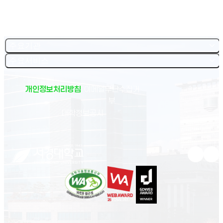
주요기관
주요서비스
개인정보처리방침
이메일무단수집거
부
(새 창 열림)
대학정보공시
유튜브 새
인스