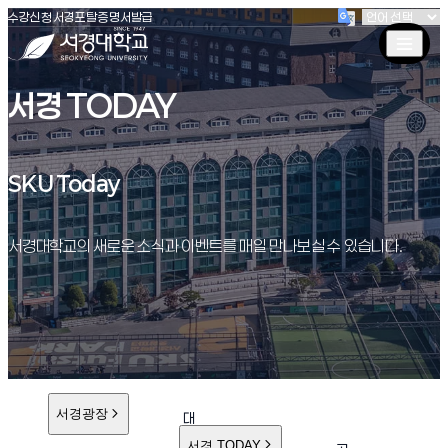
(새창 열림)
(새창 열림)
(새창 열림)
서경대학교
수강신청
서경포탈
증명서발급
서경 TODAY
SKU Today
SKU Today
서경대학교의 새로운 소식과 이벤트를 매일 만나보실 수 있습니다.
서경광장
대
학
서경 TODAY