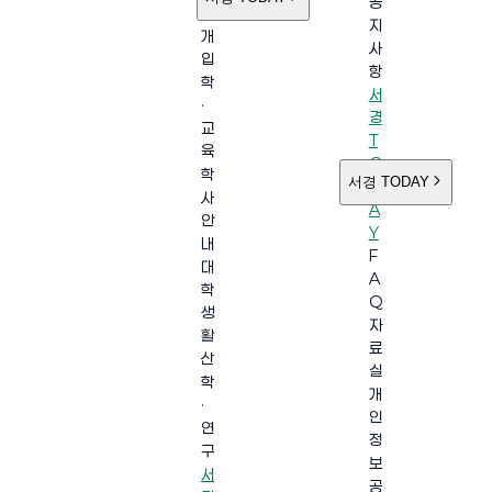
공
소
지
개
사
입
항
학
서
·
경
교
T
육
O
학
서경 TODAY
D
사
A
안
Y
내
F
대
A
학
Q
생
자
활
료
산
실
학
개
·
인
연
정
구
보
서
공