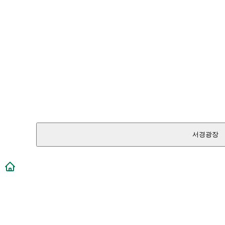
서경광장
메인페이지로 이동