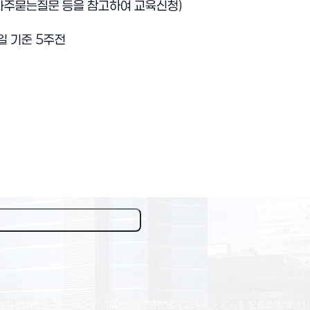
자주묻는질문 등을 참고하여 교육신청
)
일 기준
5
주전
대표 전화번호
02-940-7114
상황실 전화번호
02-940-7047
(*긴급상황발생시