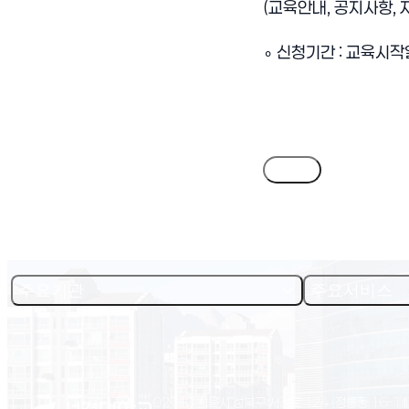
(
교육안내
,
공지사항
,
∘
신청기간
:
교육시작
목록
주요기관
주요서비스
02713 서울시 성북구 서경로 124 (정릉동 16-1)