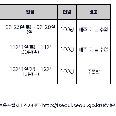
일정
인원
비고
 보육교직원 보수교육기관으로 선정
8
월
23
일
(
토
) ~ 9
월
28
일
100
명
매주 토
,
일 수업
(
일
)
11
월
1
일
(
토
) ~ 11
월
100
명
매주 토
,
일 수업
30
일
(
일
)
12
월
1
일
(
월
) ~ 12
월
100
명
주중반
12
일
(
금
)
보육포털서비스사이트
(
http://iseoul.seoul.go.kr)
상
(새 창 열림)