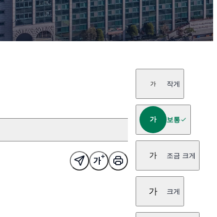
작게
가
가
보통
가
조금 크게
가
크게