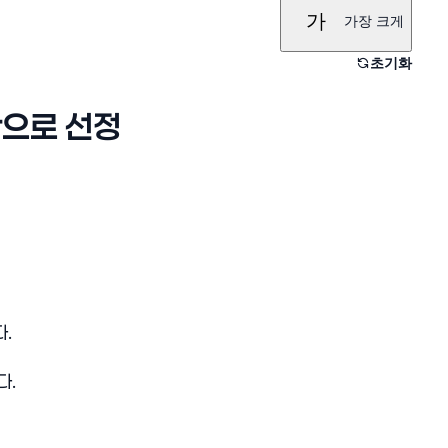
가
가장 크게
초기화
관으로 선정
다
.
다
.