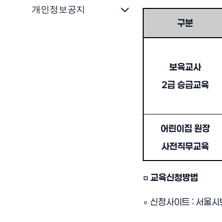
개인정보공지
구분
[소식] 아동학과 서울시
보육교사
2
급 승급교육
어린이집 원장
사전직무교육
□
교육신청방법
∘
신청사이트
:
서울시