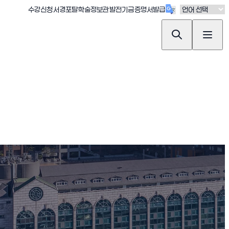
(새창 열림)
(새창 열림)
(새창 열림)
(새창 열림)
(새창 열림)
수강신청
서경포탈
학술정보관
발전기금
증명서발급