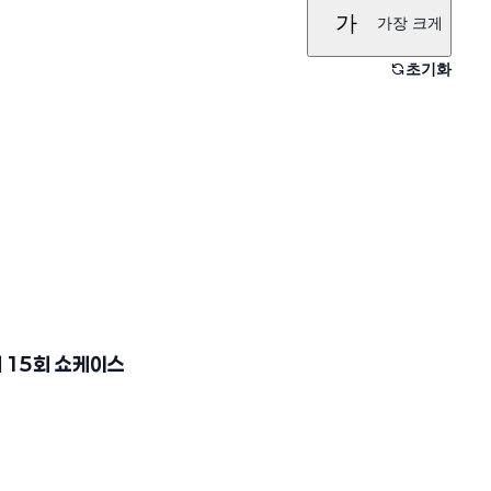
가
가장 크게
초기화
 15회 쇼케이스