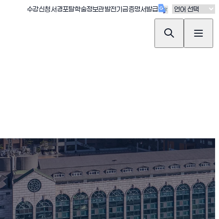
(새창 열림)
(새창 열림)
(새창 열림)
(새창 열림)
(새창 열림)
수강신청
서경포탈
학술정보관
발전기금
증명서발급