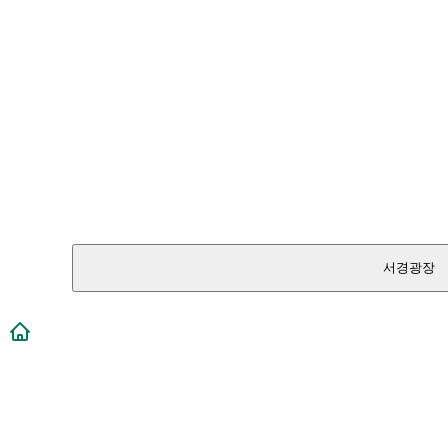
서경광장
메인페이지로 이동