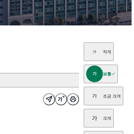
작게
가
가
보통
가
조금 크게
가
크게