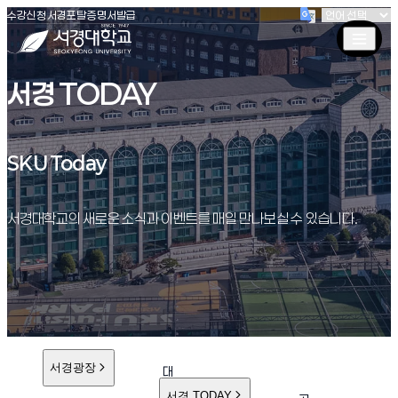
(새창 열림)
(새창 열림)
(새창 열림)
서경대학교
수강신청
서경포탈
증명서발급
서경 TODAY
SKU Today
SKU Today
서경대학교의 새로운 소식과 이벤트를 매일 만나보실 수 있습니다.
서경광장
대
학
서경 TODAY