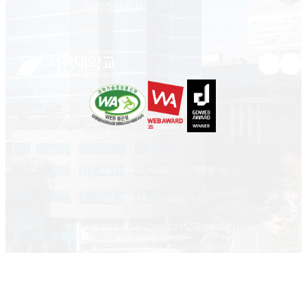
(새 창 열림)
대학정보공시
유튜브 새
인스
02713 서울시 성북구 서경로 124 (정릉동 16-1)
대표 전화번호
02-940-7114
상황실 전화번호
02-940-7047
(*긴급상황발생시)
© Seokyeong university. All rights reserved