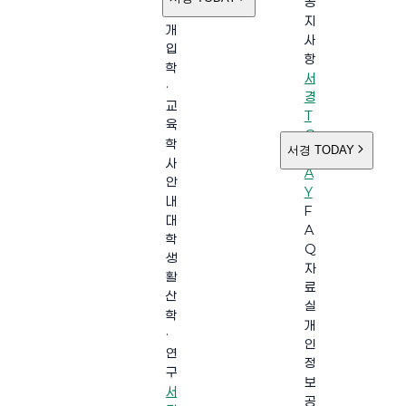
공
소
지
개
사
입
항
학
서
·
경
교
T
육
O
학
서경 TODAY
D
사
A
안
Y
내
F
대
A
학
Q
생
자
활
료
산
실
학
개
·
인
연
정
구
보
서
공