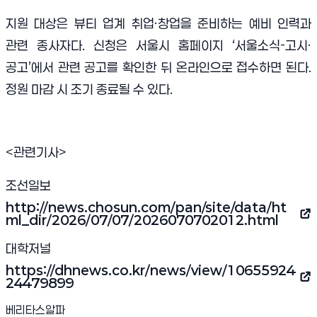
지원 대상은 뷰티 업계 취업·창업을 준비하는 예비 인력과
관련 종사자다. 신청은 서울시 홈페이지 ‘서울소식-고시·
공고’에서 관련 공고를 확인한 뒤 온라인으로 접수하면 된다.
정원 마감 시 조기 종료될 수 있다.
<관련기사>
조선일보
http://news.chosun.com/pan/site/data/ht
(새 창 열림)
ml_dir/2026/07/07/2026070702012.html
대학저널
https://dhnews.co.kr/news/view/10655924
(새 창 열림)
24479899
베리타스알파