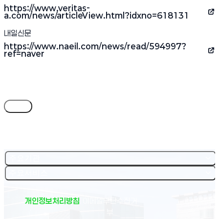
https://www.veritas-
(새 창 열림)
a.com/news/articleView.html?idxno=618131
내일신문
https://www.naeil.com/news/read/594997?
(새 창 열림)
ref=naver
목록
주요기관
주요서비스
개인정보처리방침
이메일무단수집거
부