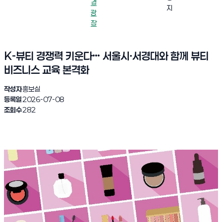
경
지
광
장
K-뷰티 경쟁력 키운다… 서울시ㆍ서경대와 함께 뷰티
비즈니스 교육 본격화
작성자
홍보실
등록일
2026-07-08
조회수
282