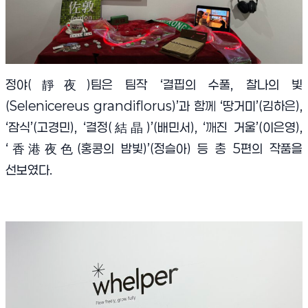
정야(靜夜)팀은 팀작 ‘결핍의 수풀, 찰나의 빛
(Selenicereus grandiflorus)’과 함께 ‘땅거미’(김하은),
‘잠식’(고경민), ‘결정(結晶)’(배민서), ‘깨진 거울’(이은영),
‘香港夜色(홍콩의 밤빛)’(정슬아) 등 총 5편의 작품을
선보였다.