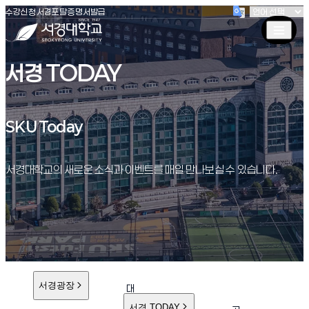
(새창 열림)
(새창 열림)
(새창 열림)
서경대학교
수강신청
서경포탈
증명서발급
서경 TODAY
SKU Today
SKU Today
서경대학교의 새로운 소식과 이벤트를 매일 만나보실 수 있습니다.
서경광장
대
학
서경 TODAY