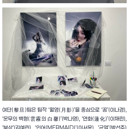
여단(黎旦)팀은 팀작 ‘월영(月影)’을 중심으로 ‘꿈’(이나경),
‘운무의 백형(雲霧의 白馨)’(박나영), ‘연화(蓮化)’(이채린),
‘부상’(김예린), ‘인어(MERMAID)’(이서윤), ‘균열’(박선주)