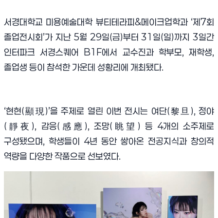
서경대학교 미용예술대학 뷰티테라피&메이크업학과 ‘제7회
졸업전시회’가 지난 5월 29일(금)부터 31일(일)까지 3일간
인터파크 서경스퀘어 B1F에서 교수진과 학부모, 재학생,
졸업생 등이 참석한 가운데 성황리에 개최됐다.
‘현현(顯現)’을 주제로 열린 이번 전시는 여단(黎旦), 정야
(靜夜), 감응(感應), 조망(眺望) 등 4개의 소주제로
구성됐으며, 학생들이 4년 동안 쌓아온 전공지식과 창의적
역량을 다양한 작품으로 선보였다.