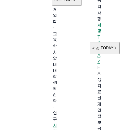
공
소
지
개
사
입
항
학
서
·
경
교
T
육
O
학
서경 TODAY
D
사
A
안
Y
내
F
대
A
학
Q
생
자
활
료
산
실
학
개
·
인
연
정
구
보
서
공