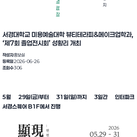
경
지
광
장
서경대학교 미용예술대학 뷰티테라피&메이크업학과,
‘제7회 졸업전시회’ 성황리 개최
작성자
홍보실
등록일
2026-06-26
조회수
306
5
월
29
일
(
금
)
부터
31
일
(
일
)
까지
3
일간 인터파크
서경스퀘어
B1F
에서 진행