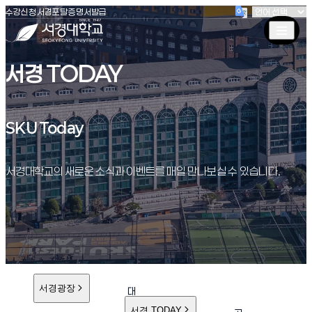
(새창 열림)
(새창 열림)
(새창 열림)
서경대학교
수강신청
서경포탈
증명서발급
서경 TODAY
SKU Today
SKU Today
서경대학교의 새로운 소식과 이벤트를 매일 만나보실 수 있습니다.
서경광장
대
학
서경 TODAY