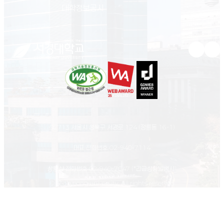
(새 창 열림)
대학정보공시
유튜브 새
인스
02713 서울시 성북구 서경로 124 (정릉동 16-1)
대표 전화번호
02-940-7114
상황실 전화번호
02-940-7047
(*긴급상황발생시)
© Seokyeong university. All rights reserved