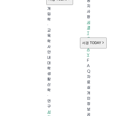
공
소
지
개
사
입
항
학
서
·
경
교
T
육
O
학
서경 TODAY
D
사
A
안
Y
내
F
대
A
학
Q
생
자
활
료
산
실
학
개
·
인
연
정
구
보
서
공