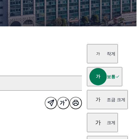
작게
가
가
보통
가
조금 크게
가
크게