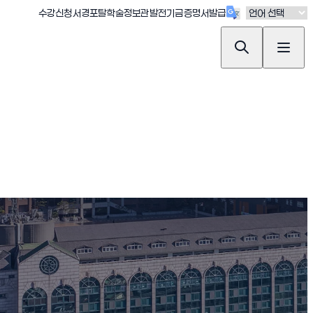
(새창 열림)
(새창 열림)
(새창 열림)
(새창 열림)
(새창 열림)
수강신청
서경포탈
학술정보관
발전기금
증명서발급