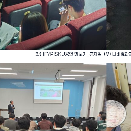
(좌) [FYP]SKU공연 맛보기_뮤지컬, (우) 나비