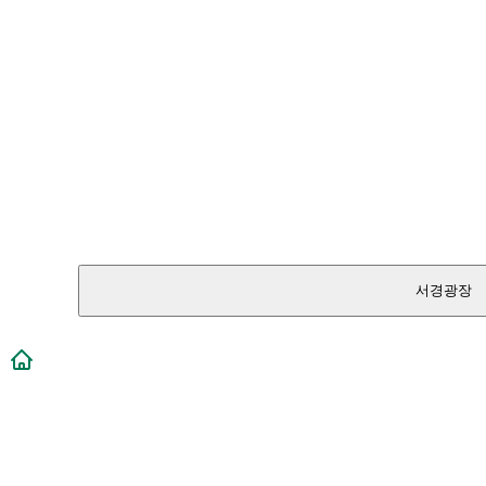
서경광장
메인페이지로 이동