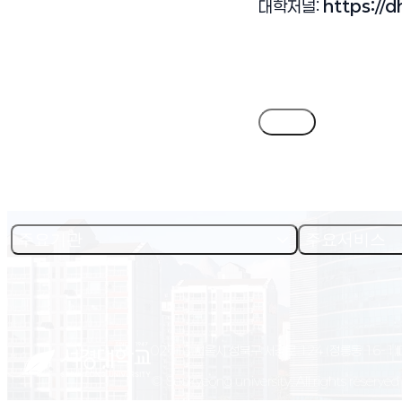
대학저널:
https://
(새 창 열림)
목록
주요기관
주요서비스
02713 서울시 성북구 서경로 124 (정릉동 16-1)
© Seokyeong university. All rights reserved