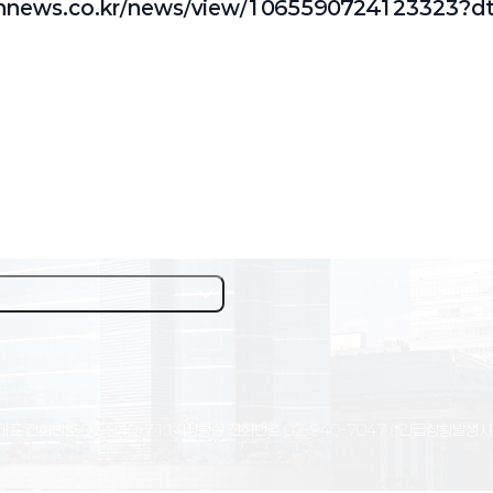
dhnews.co.kr/news/view/1065590724123323?d
대표 전화번호
02-940-7114
상황실 전화번호
02-940-7047
(*긴급상황발생시