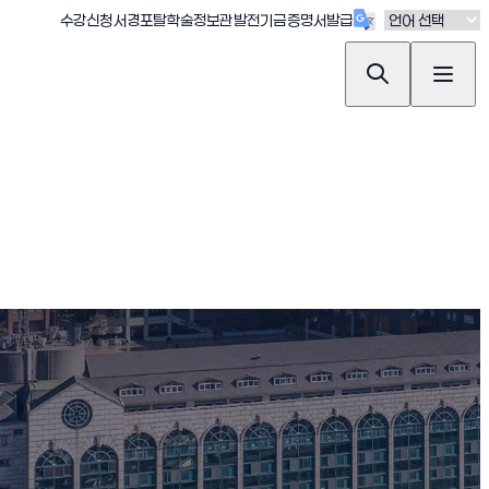
(새창 열림)
(새창 열림)
(새창 열림)
(새창 열림)
(새창 열림)
수강신청
서경포탈
학술정보관
발전기금
증명서발급