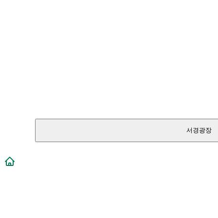
서경광장
메인페이지로 이동