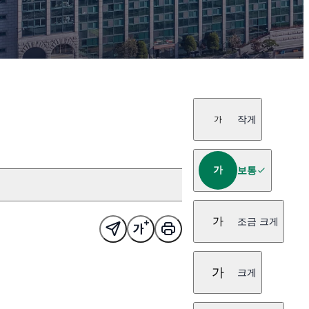
작게
가
가
보통
가
조금 크게
가
크게