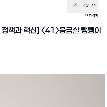
가
가장 크게
초기화
정책과 혁신] 〈41〉응급실 뺑뺑이