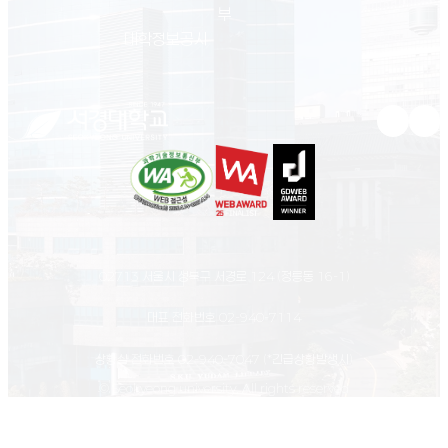
부
(새 창 열림)
대학정보공시
유튜브 새
인스
02713 서울시 성북구 서경로 124 (정릉동 16-1)
대표 전화번호
02-940-7114
상황실 전화번호
02-940-7047
(*긴급상황발생시)
© Seokyeong university. All rights reserved