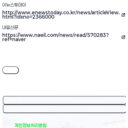
이뉴스투데이
http://www.enewstoday.co.kr/news/articleView.
(새 창 열림)
html?idxno=2366000
내일신문
https://www.naeil.com/news/read/570283?
(새 창 열림)
ref=naver
목록
주요기관
주요서비스
개인정보처리방침
이메일무단수집거