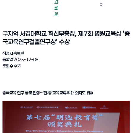
경
지
광
장
구자억 서경대학교 혁신부총장, 제7회 명원교육상 ‘중
국교육연구걸출연구상’ 수상
작성자
홍보실
등록일
2025-12-08
조회수
465
중국교육 연구 공로 인정…한‧중 교육교류 확대 의지도 밝혀