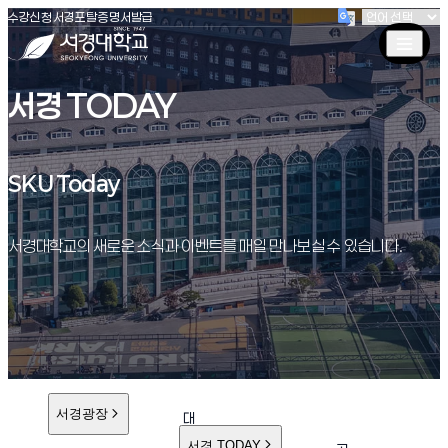
(새창 열림)
(새창 열림)
(새창 열림)
서경대학교
수강신청
서경포탈
증명서발급
서경 TODAY
SKU Today
SKU Today
서경대학교의 새로운 소식과 이벤트를 매일 만나보실 수 있습니다.
서경광장
대
학
서경 TODAY