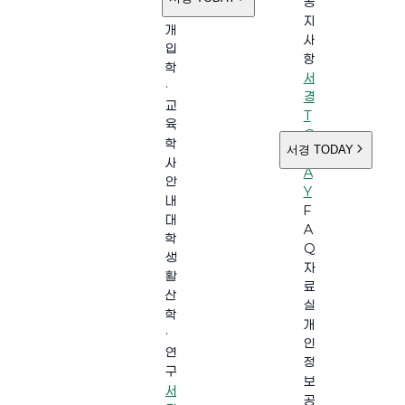
공
소
지
개
사
입
항
학
서
·
경
교
T
육
O
학
서경 TODAY
D
사
A
안
Y
내
F
대
A
학
Q
생
자
활
료
산
실
학
개
·
인
연
정
구
보
서
공