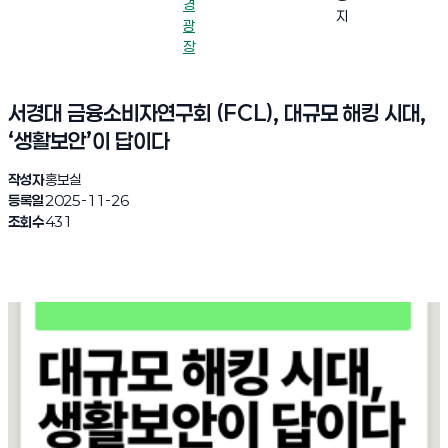
경
지
광
장
서경대 금융소비자연구회 (FCL), 대규모 해킹 시대,
‘생활보안’이 답이다
작성자
홍보실
등록일
2025-11-26
조회수
431