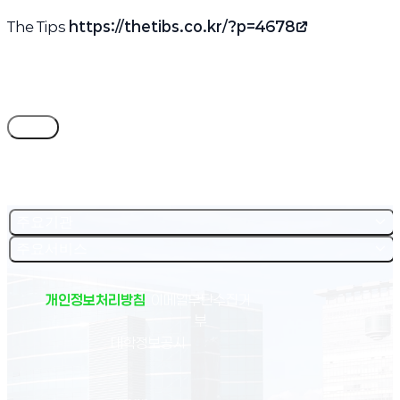
The Tips
https://thetibs.co.kr/?p=4678
(새 창 열림)
목록
주요기관
주요서비스
개인정보처리방침
이메일무단수집거
부
(새 창 열림)
대학정보공시