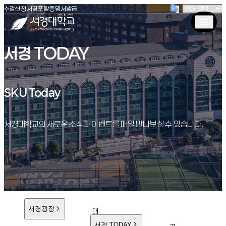
(새창 열림)
(새창 열림)
(새창 열림)
서경대학교
수강신청
서경포탈
증명서발급
서경 TODAY
SKU Today
SKU Today
서경대학교의 새로운 소식과 이벤트를 매일 만나보실 수 있습니다.
서경광장
대
학
서경 TODAY