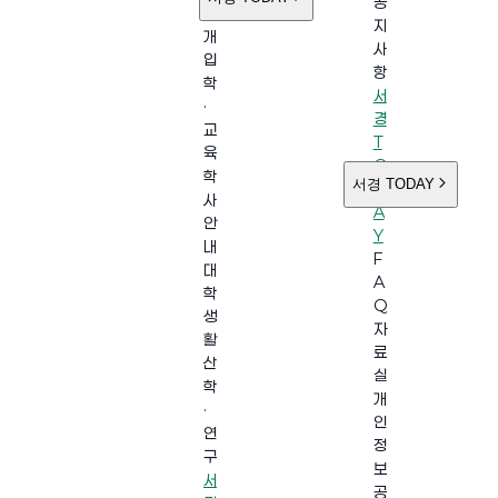
공
소
지
개
사
입
항
학
서
·
경
교
T
육
O
학
서경 TODAY
D
사
A
안
Y
내
F
대
A
학
Q
생
자
활
료
산
실
학
개
·
인
연
정
구
보
서
공