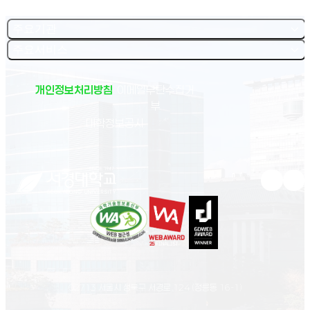
주요기관
주요서비스
개인정보처리방침
이메일무단수집거
부
(새 창 열림)
대학정보공시
유튜브 새
인스
02713 서울시 성북구 서경로 124 (정릉동 16-1)