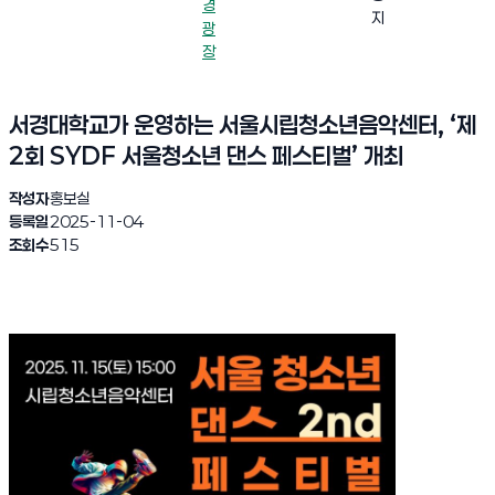
경
지
광
장
서경대학교가 운영하는 서울시립청소년음악센터, ‘제
2회 SYDF 서울청소년 댄스 페스티벌’ 개최
작성자
홍보실
등록일
2025-11-04
조회수
515