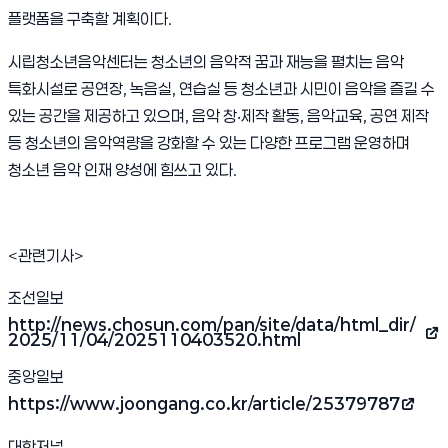
플랫폼을 구축할 계획이다.
시립청소년음악센터는 청소년의 음악적 꿈과 재능을 펼치는 음악
특화시설로 공연장, 녹음실, 연습실 등 청소년과 시민이 음악을 즐길 수
있는 공간을 제공하고 있으며, 음악 창‧제작 활동, 음악교육, 공연 제작
등 청소년의 음악역량을 강화할 수 있는 다양한 프로그램 운영하며
청소년 음악 인재 양성에 힘쓰고 있다.
<관련기사>
조선일보
http://news.chosun.com/pan/site/data/html_dir/
(새 창 열림)
2025/11/04/2025110403520.html
중앙일보
https://www.joongang.co.kr/article/25379787
(새 창 열림)
대학저널