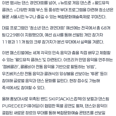
이번 행사는 댄스 경연대회를 넘어, △뉴트로 게임 댄스존 △월드뮤직
클래스 △다양한 체험 부스 등 풍성한 부대 프로그램을 마련해 청소년은
물론 서울시민 누구나 즐길 수 있는 복합문화예술축제로 꾸며진다.
대표 프로그램인 ‘청소년 댄스 경연대회’ 예선에는 전국에서 총 68개
팀(229명)이 지원했으며, 예선 심사를 통해 선발된 개인 참가자
11명과 11개 팀의 크루 참가자가 본선 무대에서 실력을 겨룬다.
이번 페스티벌에는 세계 각국의 민속 음악과 춤을 직접 배우고 체험할
수 있는 ‘월드뮤직 클래스’도 마련된다. 아프리카 만뎅 음악을 연주하는
‘젬베콜라’, 콜롬비아 전통 음악을 기반으로 활동하는 ‘비빔
’,
우즈베키스탄 전통 음악과 클래식의 앙상블을 선보이는 ‘투론’ 등이
참여해 글로벌 음악과 댄스 문화를 알린다. 현장 접수도 가능해
즉석에서도 참여할 수 있다.
올해 홍보대사로 위촉된 밴드 SKIPJACK(스킵잭)의 보컬과 댄스팀
PUREDEEP(퓨어딥)이 협업한 특별 공연도 펼쳐, 댄스와 음악이
결합된 새로운 장르의 무대를 통해 복합문화예술 콘텐츠를 선보일