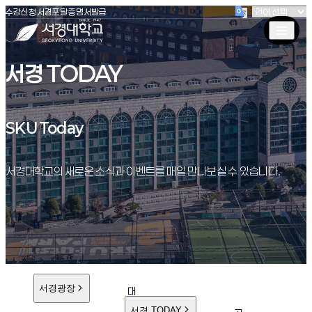
(새창 열림)
(새창 열림)
(새창 열림)
서경대학교
수강신청
서경포탈
증명서발급
서경 TODAY
SKU Today
SKU Today
서경대학교의 새로운 소식과 이벤트를 매일 만나보실 수 있습니다.
서경광장
대
학
서경 TODAY