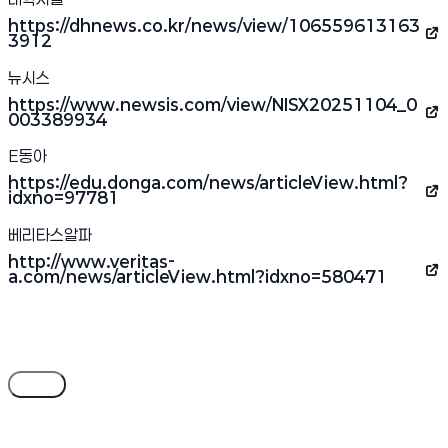
https://dhnews.co.kr/news/view/106559613163
(새 창 열림)
3912
뉴시스
https://www.newsis.com/view/NISX20251104_0
(새 창 열림)
003389934
E동아
https://edu.donga.com/news/articleView.html?
(새 창 열림)
idxno=97781
베리타스알파
http://www.veritas-
(새 창 열림)
a.com/news/articleView.html?idxno=580471
목록