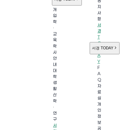
공
소
지
개
사
입
항
학
서
·
경
교
T
육
O
학
서경 TODAY
D
사
A
안
Y
내
F
대
A
학
Q
생
자
활
료
산
실
학
개
·
인
연
정
구
보
서
공