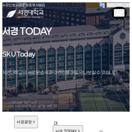
(새창 열림)
(새창 열림)
(새창 열림)
서경대학교
수강신청
서경포탈
증명서발급
서경 TODAY
SKU Today
SKU Today
서경대학교의 새로운 소식과 이벤트를 매일 만나보실 수 있습니다.
서경광장
대
학
서경 TODAY