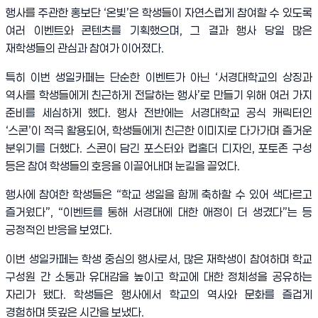
행사를 주관한 홍보단
‘
온빛
’
은 학생들이 자연스럽게 참여할 수 있도록
여러 이벤트와 콘텐츠를 기획했으며
,
그 결과 행사 당일 많은
재학생들의 관심과 참여가 이어졌다
.
특히 이번 생일카페는 단순한 이벤트가 아닌
‘
서경대학교의 상징과
역사를 학생들에게 친근하게 전달하는 행사
’
로 만들기 위해 여러 가지
준비를 세심하게 했다
.
행사 전반에는 서경대학교 공식 캐릭터인
‘
스콘
’
이 적극 활용되어
,
학생들에게 친근한 이미지로 다가가며 즐거운
분위기를 더했다
.
스콘이 담긴 포스터와 컵홀더 디자인
,
포토존 구성
등은 참여 학생들의 호응을 이끌어내며 눈길을 끌었다
.
행사에 참여한 학생들은
“
학교 생일을 함께 축하할 수 있어 색다르고
즐거웠다
”, “
이벤트를 통해 서경대에 대한 애정이 더 생겼다
”
는 등
긍정적인 반응을 보였다
.
이번 생일카페는 학생 중심의 행사로서
,
많은 재학생이 참여하며 학교
구성원 간 소통과 유대감을 높이고 학교에 대한 정체성을 공유하는
자리가 됐다
.
학생들은 행사에서 학교의 역사와 문화를 즐겁게
경험하며 뜻깊은 시간을 보냈다
.