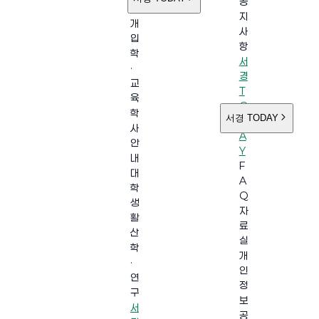
공
소
지
개
사
입
항
학
서
·
경
교
T
육
O
학
서경 TODAY
D
사
A
안
Y
내
F
대
A
학
Q
생
자
활
료
산
실
학
개
·
인
연
정
구
보
서
공