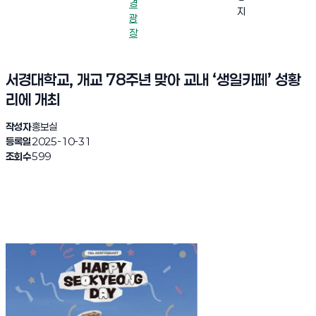
경
지
광
장
서경대학교, 개교 78주년 맞아 교내 ‘생일카페’ 성황
리에 개최
작성자
홍보실
등록일
2025-10-31
조회수
599