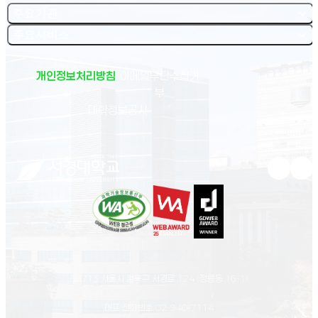
주요기관
주요서비스
개인정보처리방침
이메일무단수집거
부
(새 창 열림)
대학정보공시
유튜브 새
인스
02713 서울시 성북구 서경로 124 (정릉동 16-1)
대표 전화번호
02-940-7114