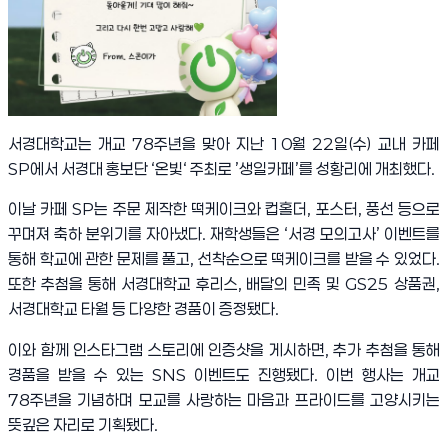
서경대학교는 개교
78
주년을 맞아 지난
10
월
22
일
(
수
)
교내 카페
SP
에서 서경대 홍보단
‘
온빛
‘
주최로
’
생일카페
’
를 성황리에 개최했다.
이날 카페
SP
는 주문 제작한 떡케이크와 컵홀더
,
포스터
,
풍선 등으로
꾸며져 축하 분위기를 자아냈다
.
재학생들은
‘
서경 모의고사
’
이벤트를
통해 학교에 관한 문제를 풀고
,
선착순으로 떡케이크를 받을 수 있었다
.
또한 추첨을 통해 서경대학교 후리스
,
배달의 민족 및
GS25
상품권
,
서경대학교 타월 등 다양한 경품이 증정됐다
.
이와 함께 인스타그램 스토리에 인증샷을 게시하면
,
추가 추첨을 통해
경품을 받을 수 있는
SNS
이벤트도 진행됐다
.
이번 행사는 개교
78
주년을 기념하며 모교를 사랑하는 마음과 프라이드를 고양시키는
뜻깊은 자리로 기획됐다
.