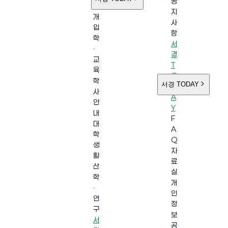
공
소
지
개
사
입
항
학
서
·
경
교
T
육
O
학
서경 TODAY
D
사
A
안
Y
내
F
대
A
학
Q
생
자
활
료
산
실
학
개
·
인
연
정
구
보
서
공