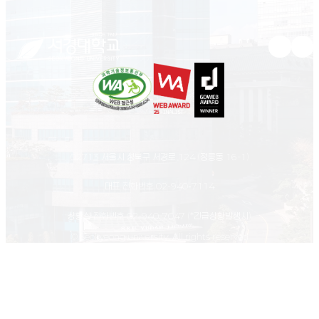
유튜브 새
인스
02713 서울시 성북구 서경로 124 (정릉동 16-1)
대표 전화번호
02-940-7114
상황실 전화번호
02-940-7047
(*긴급상황발생시)
© Seokyeong university. All rights reserved