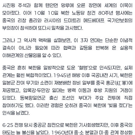
시진핑 주석과 함께 톈안먼 망루에 오른 장면에 세계의 이목이
모아졌다
.
이어
10
월
10
일 북한 노동당 창건
80
주년 행사에는
중국의 리창 총리와 러시아의 드미트리 메드베데프 국가안보회의
부의장이 참석하며 또다시 밀착을 과시했다
.
그러나 그 역사적 맥락을 살펴보면
,
이
3
자 연대는 단순한 이념적
결속이 아니라 필요에 따라 협력과 갈등을 반복해 온 실용적
이해관계의 산물임을 알 수 있다
.
중국은 흔히 북한을 일방적으로 도운
‘
혈맹
’
으로 인식되지만
,
실제
관계는 훨씬 복합적이었다
. 1945
년 해방 이후 국공내전 시기
,
북한은
일본군 잔여 무기와 소련이 재분배한 장비 일부를 중국 홍군
(
紅軍
)
에
제공했고
,
압록강
·
두만강 일대는 병력 이동과 후방 지원의 거점이
되었다
.
동북항일연군 출신 조선인 부대가 주요 전투에 직접
참여하기도 했다
.
이러한 경험은 오히려 중국이 북한에
‘
빚을 졌다
’
는
인식을 남겼다
.
6·25
전쟁 당시 중공군 참전으로 북한은 기사회생했지만
,
이후 중국의
태도는 늘 불신을 낳았다
. 1960
년대 중
·
소 분열과 미
·
중 관계 정상화