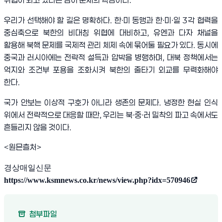
위협이 되고 있다는 점이 문제의 핵심이다
.
우리가 선택해야 할 길은 명확하다
.
한
·
미 동맹과 한
·
미
·
일
3
각 협력을
중심축으로 북한의 비대칭 위협에 대비하고
,
유엔과 다자 채널을
활용해 북핵 문제를 국제적 관리 체제 속에 묶어둘 필요가 있다
.
동시에
중국과 러시아에는 전략적 설득과 압박을 병행하며
,
대북 정책에서는
억지와 조건부 포용을 조화시켜 북한의 줄타기 외교를 무력화해야
한다
.
국가 안보는 이상적 구호가 아니라 생존의 문제다
.
냉정한 현실 인식
위에서 전략적으로 대응할 때만
,
우리는 북
·
중
·
러 밀착의 파고 속에서도
흔들리지 않을 것이다
.
<원믄츨처>
경상매일신문
https://www.ksmnews.co.kr/news/view.php?idx=570946
(새 창 열림)
첨부파일