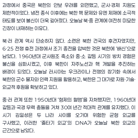
과정에서 중국은 북한의 안보 우려를 외면했고
,
군사
·
경제 지원도
제한적이었다
.
냉전 종식 이후에는 북한 핵 문제와 유엔 제재에 소극적
태도를 보여 불신이 더욱 깊어졌다
.
오늘날 북
·
중 관계에 여전히 미묘한
긴장이 내재하는 이유다
.
북
·
러 관계 역시 단순하지 않다
.
소련은 북한 건국의 후견자였지만
,
6·25
전쟁 휴전 과정에서 조기 종전을 압박한 것은 북한에
‘
배신
’
으로
남았다
. 1960
년대 군사원조 축소와 중
·
소 갈등 시기의 방치 경험은
불신을 심화시켰고
,
이후 북한이 자주노선과 핵 개발을 추진하는
배경이 되었다
.
오늘날 러시아는 우크라이나 전쟁의 장기화 속에서
북한의 군수 물자와 인력 지원을 활용하고
,
북한은 그 대가로 자원
·
기술
·
외교적 후원을 확보하고 있다
.
중
·
러 관계 또한
1950
년대
‘
형제의 혈맹
’
을 자처했지만
, 1960
년대
갈등과 국경 무력 충돌을 거쳐
30
여 년간 적대적 관계를 유지했다
.
이
시기 김일성은 두 나라 사이를 오가며 위험한 균형 외교를
구사했고
,
이러한
‘
줄타기 외교
’
의
DNA
가 오늘날 북한 외교의
근간으로 남았다
.