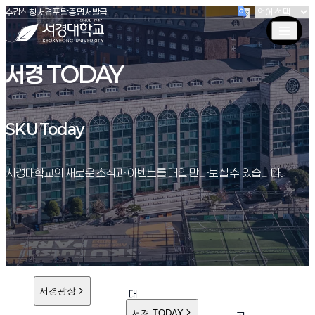
(새창 열림)
(새창 열림)
(새창 열림)
서경대학교
수강신청
서경포탈
증명서발급
서경 TODAY
SKU Today
SKU Today
서경대학교의 새로운 소식과 이벤트를 매일 만나보실 수 있습니다.
서경광장
대
학
서경 TODAY