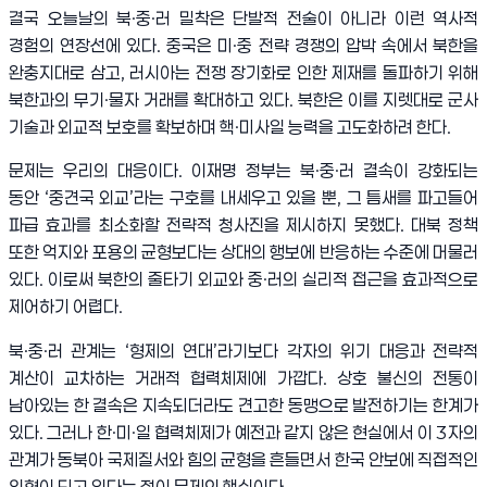
결국 오늘날의 북
·
중
·
러 밀착은 단발적 전술이 아니라 이런 역사적
경험의 연장선에 있다
.
중국은 미
·
중 전략 경쟁의 압박 속에서 북한을
완충지대로 삼고
,
러시아는 전쟁 장기화로 인한 제재를 돌파하기 위해
북한과의 무기
·
물자 거래를 확대하고 있다
.
북한은 이를 지렛대로 군사
기술과 외교적 보호를 확보하며 핵
·
미사일 능력을 고도화하려 한다
.
문제는 우리의 대응이다
.
이재명 정부는 북
·
중
·
러 결속이 강화되는
동안
‘
중견국 외교
’
라는 구호를 내세우고 있을 뿐
,
그 틈새를 파고들어
파급 효과를 최소화할 전략적 청사진을 제시하지 못했다
.
대북 정책
또한 억지와 포용의 균형보다는 상대의 행보에 반응하는 수준에 머물러
있다
.
이로써 북한의 줄타기 외교와 중
·
러의 실리적 접근을 효과적으로
제어하기 어렵다.
북
·
중
·
러 관계는
‘
형제의 연대
’
라기보다 각자의 위기 대응과 전략적
계산이 교차하는 거래적 협력체제에 가깝다
.
상호 불신의 전통이
남아있는 한 결속은 지속되더라도 견고한 동맹으로 발전하기는 한계가
있다
.
그러나 한
·
미
·
일 협력체제가 예전과 같지 않은 현실에서 이
3
자의
관계가 동북아 국제질서와 힘의 균형을 흔들면서 한국 안보에 직접적인