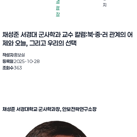
경
지
광
장
채성준 서경대 군사학과 교수 칼럼:북·중·러 관계의 어
제와 오늘, 그리고 우리의 선택
작성자
홍보실
등록일
2025-10-28
조회수
363
채성준 서경대학교 군사학과장
,
안보전략연구소장