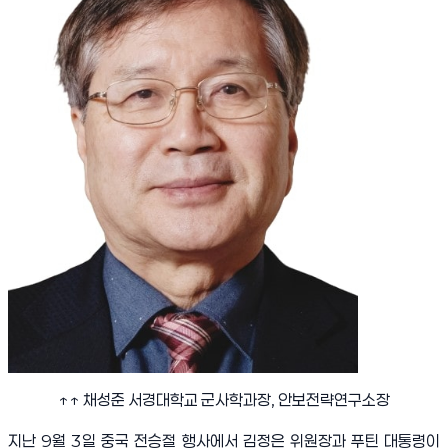
↑↑
채성준 서경대학교 군사학과장
,
안보전략연구소장
지난
9
월
3
일 중국 전승절 행사에서 김정은 위원장과 푸틴 대통령이