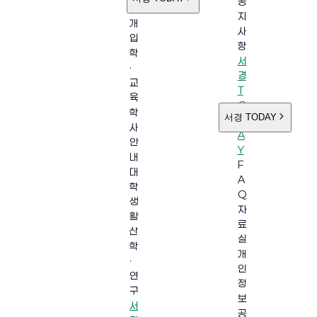
공
소
지
개
사
입
항
학
서
·
경
교
T
육
O
학
서경 TODAY
D
사
A
안
Y
내
F
대
A
학
Q
생
자
활
료
산
실
학
개
·
인
연
정
구
보
서
공