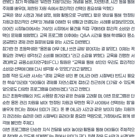
련됐다. 참가 학생들은 ‘유한한 자원’이라는 개념을 용돈, 자연환경, 시간 등을 통해
주제를 배우며, 제한된 자원 속에서 합리적인 선택의 중요성을 익혔다
교육은 영상 시청과 개념 설명, 체험 활동으로 구성됐다. 짧은 영상을 통해 ‘한정된
자원과 합리적인 선택’의 개념을 이해한 뒤 생활과 연결되는 사례를 살펴보았으며,
이어진 시장놀이에서는 가상의 시장에서 물건을 직접 구매하며 합리적 소비와 선
택의 문제를 체험했다. 교육 프로그램 이후에는 Q&A 시간을 통해 학생들이 평소
궁금했던 경제 관련 질문에 답을 얻는 시간도 마련됐다.
참가한 한 초등학생은 “용돈을 아무 데나 쓰면 금방 없어지는 걸 알았다. 이제는 꼭
필요한 것부터 생각하고 소비를 해야겠다.”라고 소감을 밝혔다. 교육을 진행한 서
경대학교 금융소비자연구회(FCL) 팀원은 “교육을 통해 성인인 우리도 합리적인
소비와 선택에 대해 다시 생각할 수 있었다”라고 말했다.
파쳄 작은 도서관 사서는 “경제 교육은 성인 뿐 아니라 어린 시절부터 반드시 필요
한 학습”이라며 “아이들이 경제를 자연스럽게 접하고 친근하게 다가갈 수 있도록
앞으로도 다양한 프로그램을 마련하겠다.”라고 전했다.
최근 초등학생들의 카드 사용량 증가와 같은 현실을 고려할 때, 이번 프로그램은 단
순한 용돈 관리 차원을 넘어 ‘한정된 자원과 무한한 욕구 사이에서 선택하는 힘’을
배우게 한다는 점에서 의미가 크다. 돈 뿐 아니라 시간과 같은 보이지 않는 자원까
지 관리하는 습관은 어린 시절부터 길러야 할 중요한 역량으로, 가정에서도 함께 생
각해 볼만한 주제다.
이번 프로그램은 단순한 지식 전달을 넘어 놀이와 활동을 통해 아이들이 주체적으
로 참여할 수 있도록 설계됐다는 점에서 의미가 크다. 파쳄 작은 도서관과 서경대학