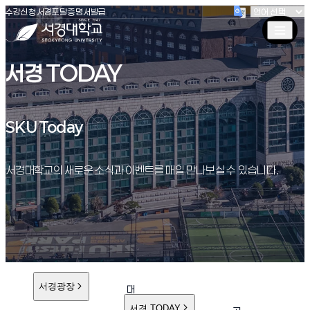
(새창 열림)
(새창 열림)
(새창 열림)
서경대학교
수강신청
서경포탈
증명서발급
서경 TODAY
SKU Today
SKU Today
서경대학교의 새로운 소식과 이벤트를 매일 만나보실 수 있습니다.
서경광장
대
학
서경 TODAY