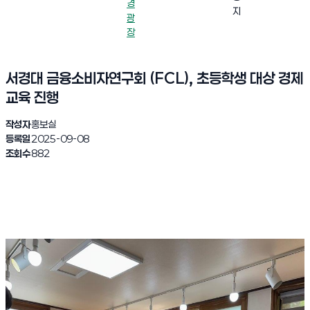
경
지
광
장
서경대 금융소비자연구회 (FCL), 초등학생 대상 경제
교육 진행
작성자
홍보실
등록일
2025-09-08
조회수
882