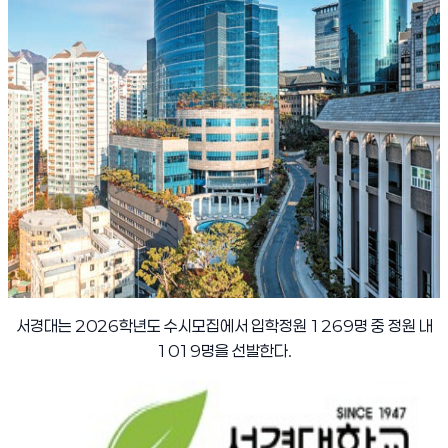
서경대는
2026
학년도 수시모집에서 입학정원
1269
명 중 정원 내
1019
명을 선발한다
.