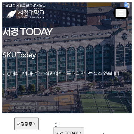
(새창 열림)
(새창 열림)
(새창 열림)
서경대학교
수강신청
서경포탈
증명서발급
서경 TODAY
SKU Today
SKU Today
서경대학교의 새로운 소식과 이벤트를 매일 만나보실 수 있습니다.
서경광장
대
학
서경 TODAY