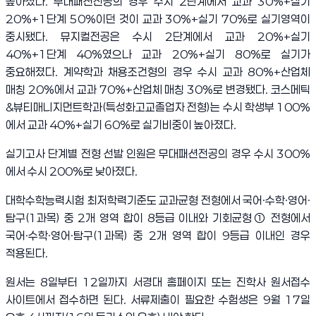
높아졌다
.
무대패션전공의 경우 수시
2
단계에서 교과
30%+
실기
20%+1
단계
50%
이던 것이 교과
30%+
실기
70%
로 실기영역이
중시됐다
.
뮤지컬전공은 수시
2
단계에서 교과
20%+
실기
40%+1
단계
40%
였으나 교과
20%+
실기
80%
로 실기가
중요해졌다
.
계약학과 채용조건형의 경우 수시 교과
80%+
산업체
매칭
20%
에서 교과
70%+
산업체 매칭
30%
로 변경됐다
.
코스메틱
&뷰티매니지먼트학과
(
특성화고교졸업자 전형
)
는 수시 학생부
100%
에서 교과
40%+
실기
60%
로 실기비중이 높아졌다
.
실기고사 단계별 전형 선발 인원은 무대패션전공의 경우 수시
300%
에서 수시
200%
로 낮아졌다
.
대학수학능력시험 최저학력기준도 교과균형 전형에서 국어
·
수학
·
영어
·
탐구
(1
과목
)
중
2
개 영역 합이
8
등급 이내와 기회균형
①
전형에서
국어
·
수학
·
영어
·
탐구
(1
과목
)
중
2
개 영역 합이
9
등급 이내인 경우
적용된다
.
원서는
8
일부터
12
일까지 서경대 홈페이지 또는 진학사 원서접수
사이트에서 접수하면 된다
.
서류제출이 필요한 수험생은
9
월
17
일