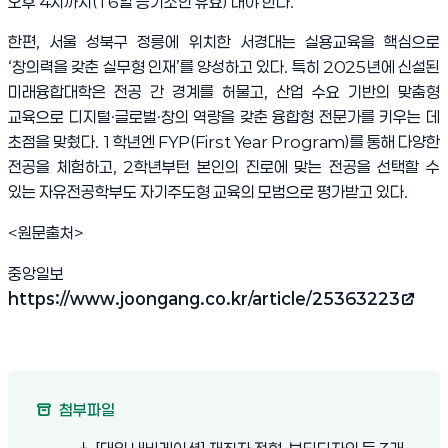
오후
4
시까지
(16
일 등기소인 유효
)
내야 한다
.
한편
,
서울 성북구 정릉에 위치한 서경대는 실용교육을 핵심으로
‘
창의력을 갖춘 실무형 인재
’
를 양성하고 있다
.
특히
2025
년에 신설된
미래융합대학은 전공 간 경계를 허물고
,
산업 수요 기반의 맞춤형
교육으로 디지털
·
글로벌
·
창의 역량을 갖춘 융합형 전문가를 키우는 데
초점을 맞췄다
. 1
학년엔
FYP(First Year Program)
를 통해 다양한
전공을 체험하고
, 2
학년부턴 본인의 진로에 맞는 전공을 선택할 수
있는 자유전공학부도 자기주도형 교육의 모범으로 평가받고 있다
.
<원문출처>
중앙일보
https://www.joongang.co.kr/article/25363223
(새 창 열림)
첨부파일