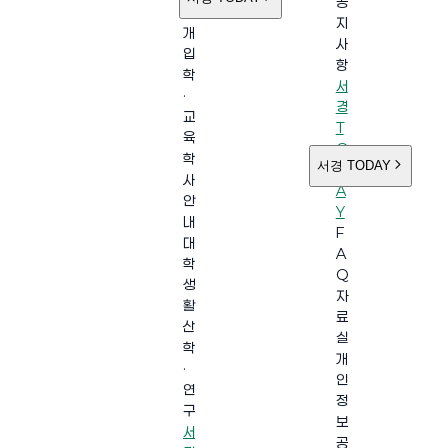
공
소
지
개
사
입
항
학
서
·
경
교
T
육
O
학
서경 TODAY
D
사
A
안
Y
내
F
대
A
학
Q
생
자
활
료
산
실
학
개
·
인
연
정
구
보
서
공