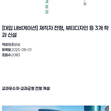
경
지
광
장
[대입 내비게이션] 재직자 전형, 뷰티디자인 등 3개 학
과 신설
작성자
홍보실
등록일
2025-09-01
조회수
2083
교과우수자
·
교과균형 전형 개설