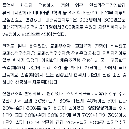
졸업한 재직자 전형에서 정원 외로 인텔리전트경영학과
,
뷰티디자인학과
,
미디어광고학과 등
3
개 학과 신설이다
.
일부 학부의
모집인원도 변경됐다
.
미래융합학부
1
은
333
명에서
300
명으로
,
미래융합학부
2
역시
311
명에서
300
명으로 줄었다
.
자유전공학부는
76
명에서
80
명으로
4
명이 늘었다
.
전형도 일부 바뀌었다
.
교과우수자
,
교과균형 전형이 신설됐고
교과성적우수자
①
,
교과성적우수자
②
전형은 폐지됐다
.
지원자격에도
일부 변화가 있었다
.
계약학과 채용조건형 전형에서 국내 고등학교
졸업
(
예정
)
자 가운데 일정 조건 중 하나에 해당하는 자에서 국내
고등학교 졸업
(
예정
)
자 또는 검정고시 합격자 가운데 일정 조건 중
하나에 해당하는 자로 확대됐다
.
전형요소별 반영비율도 변경됐다
.
스포츠테크놀로지학과 경우 수시
2
단계에서 교과
30%+
실기
30%+1
단계
40%
이던 것이 교과
20%+
실기
80%
로 실기 비중이 높아졌다
.
영화영상학과는 수시
1
단계 교과
20%+
실기
80% 2
단계 실기
70%+1
단계
30%
에서
1
단계 실기
100% 2
단계 교과
20%+
실기
80%
로 실기점수가