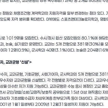
점은 같지만, 교과균형의 경우 국수영탐(1과목) 중 2개합 8이내의 수
는 정원외 채용조건형 계약학과의 지원자격을 일부 변경하는 점이 있다. 
 있도록 자격 범위를 확대한다. 이밖에도 스포츠앤테크놀로지학과, 
로 1019명을 모집한다. 수시/정시 합산 모집인원의 80.1%에 해당한
과, 논술, 실기로만 운영한다. 교과는 5개 전형으로 381명(30%)을 모
회기여자 12명(0.9%), 군사학과 40명(3.1%)이다. 논술은 204명(16
자, 교과균형 ‘신설’>
수자, 교과균형, 기회균형Ⅰ, 사회기여자, 군사학과의 5개 전형으로 38
우수자와 교과균형을 신설했다. 각 전형별로 자격요건이 다르다. 교과우수
상을 이수한 자가 지원 가능하다. 교과균형은 수능 응시 예정인 고교 졸업
서 군인/경찰/소방/교정직/보호직 공무원으로 15년 이상 재직중인 자의
훈대상자 기초생활수급자 차상위계층 한부모가족 등이 대상이다. 군사학과의
2001년 1월1일생부터 2009년 12월31일생까지 지원이 가능하다.