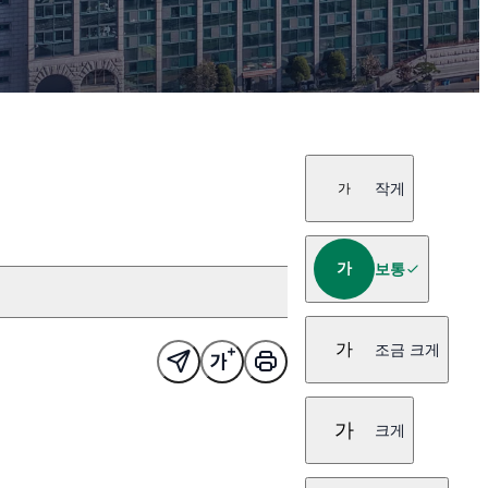
작게
가
가
보통
가
조금 크게
가
크게