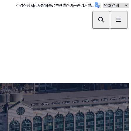
(새창 열림)
(새창 열림)
(새창 열림)
(새창 열림)
(새창 열림)
수강신청
서경포탈
학술정보관
발전기금
증명서발급