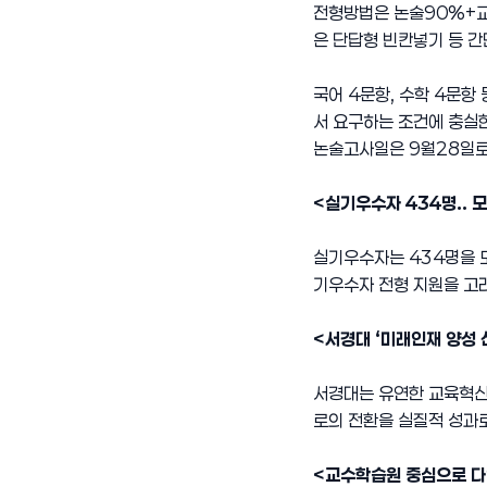
전형방법은 논술90%+교
은 단답형 빈칸넣기 등 
국어 4문항, 수학 4문항
서 요구하는 조건에 충실한
논술고사일은 9월28일로
<실기우수자 434명..
실기우수자는 434명을 모
기우수자 전형 지원을 고
<서경대 ‘미래인재 양성 
서경대는 유연한 교육혁신
로의 전환을 실질적 성과로
<교수학습원 중심으로 다