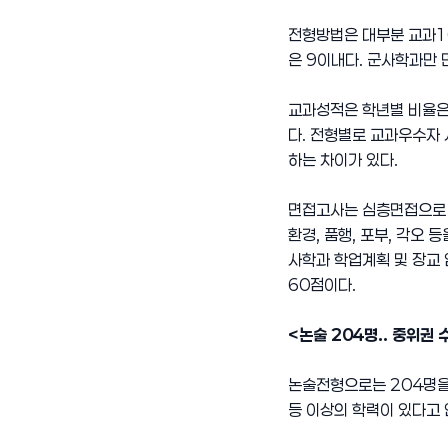
전형방법은 대부분 교과1
은 9이내다. 군사학과만
교과성적은 학년별 비율은 
다. 전형별로 교과우수자
하는 차이가 있다.
면접고사는 심층면접으로 
환경, 품행, 포부, 각오
사학과 학업계획 및 장교 
60점이다.
<논술 204명.. 중위권 
논술전형으로는 204명을
등 이상의 학력이 있다고