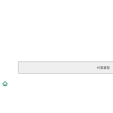
서경광장
메인페이지로 이동