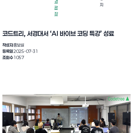
경
지
광
장
코드트리, 서경대서 ‘AI 바이브 코딩 특강’ 성료
작성자
홍보실
등록일
2025-07-31
조회수
1057