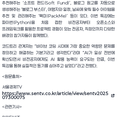
추천해주는
‘
소프트 펀드
(Soft Fund)’,
블로그 원고를 자동으로
생성해주는
‘
블로그 부스터
’,
여행지와 일정
,
날씨에 맞춰 필수 아이템을
추천 및 관리해주는
‘
팩미
(PackMe)’
등이 있다
.
이번 특강에는
파이썬
(Python)
을 처음 접한 비전공자부터 오픈소스와
프레임워크를 활용한 프로젝트 경험이 있는 전공자
,
직장인까지 다양한
배경의 참가자들이 함께했다
.
코드트리 관계자는
“
바이브 코딩 시대에 가장 중요한 역량은 문제를
정의하고 해결하는 기본기라고 생각한다
”
라며
“AI
가 일상 전반에
확산되면서 비전공자에게도
AI
활용 능력이 요구되는 만큼
,
이번
특강을 통해 실질적인 동기를 심어주고 싶었다
”
라고 전했다
.
<원문출처>
서울경제TV
https://www.sentv.co.kr/article/view/sentv2025
(새 창 열림)
07300075
<관련기사>