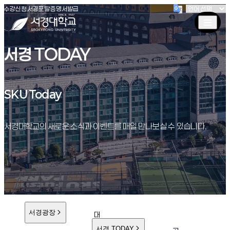
(새창 열림)
(새창 열림)
(새창 열림)
서경대학교
수강신청
서경포탈
증명서발급
서경 TODAY
SKU Today
SKU Today
서경대학교의 새로운 소식과 이벤트를 매일 만나보실 수 있습니다.
서경광장
대
학
서경 TODAY