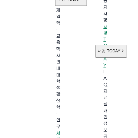
공
소
지
개
사
입
항
학
서
·
경
교
T
육
O
학
서경 TODAY
D
사
A
안
Y
내
F
대
A
학
Q
생
자
활
료
산
실
학
개
·
인
연
정
구
보
서
공