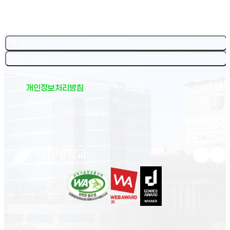
주요기관
주요서비스
개인정보처리방침
이메일무단수집거
부
(새 창 열림)
대학정보공시
유튜브 새
인스