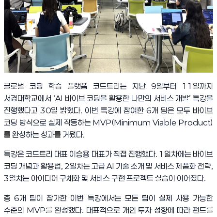
글로벌 코딩 학습 플랫폼 코드트리는 지난
9
일부터
11
일까지
서경대학교에서
‘AI
바이브 코딩을 활용한 나만의 서비스 개발
’
특강을
진행했다고
30
일 밝혔다
.
이번 특강에 참여한
6
개 팀은 모두 바이브
코딩 방식으로 실제 작동하는
MVP(Minimum Viable Product)
를 완성하는 성과를 거뒀다
.
특강은 코드트리 대표 이승용 대표가 직접 진행했다
. 1
일차에는 바이브
코딩 개념과 활용법
, 2
일차는 고급
AI
기술 소개 및 서비스 제품화 전략
,
3
일차는 아이디어 구체화 및 서비스 구현 프로젝트 실습이 이어졌다
.
총
6
개 팀이 참가한 이번 특강에서는 모든 팀이 실제 사용 가능한
수준의
MVP
를 완성했다
.
대표적으로 개인 투자 성향에 따라 펀드를