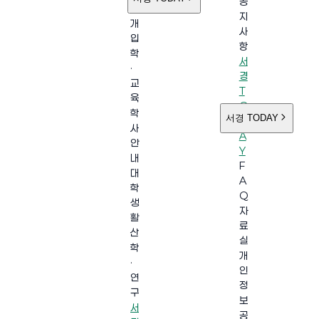
공
소
지
개
사
입
항
학
서
·
경
교
T
육
O
학
서경 TODAY
D
사
A
안
Y
내
F
대
A
학
Q
생
자
활
료
산
실
학
개
·
인
연
정
구
보
서
공