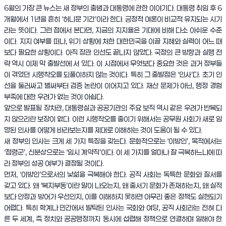
6월의 가장 큰 뉴스는 새 정부의 출범과 대통령에 관한 이야기다. 대통령 취임 후 6
개월에서 1년을 흔히 ‘허니문 기간’이라 한다. 긍정적 여론이 비교적 유지되는 시기
라는 뜻이다. 그런 점에서 본다면, 지금의 지지율은 기대에 비해 다소 아쉬운 수준
이다. 지지 여부를 떠나, 위기 상황에 처한 대한민국을 이끌 지혜와 실력이 어느 때
보다 필요한 상황이다. 아직 장관 인선도 끝나지 않았다. 국정의 큰 방향과 실행 전
략 역시 이제 막 출발선에 서 있다. 이 시점에서 무엇보다 중요한 것은 과거 정부들
이 겪었던 시행착오를 되풀이하지 않는 것이다. 특히 그 출발점은 ‘인사’다. 초기 인
선을 둘러싸고 벌써부터 검증 논란이 이어지고 있다. 재산 문제가 아닌, 행정 경험
부족에 대한 우려가 없는 것이 아쉽다.
앞으로 발표될 장차관, 대통령실과 공공기관의 주요 보직 역시 같은 우려가 반복되
지 않으리란 보장이 없다. 이런 시행착오를 줄이기 위해서는 공무원 사회가 새로 임
명된 인사를 어떻게 바라보는지를 제대로 이해하는 것이 도움이 될 수 있다.
새 정부의 인사는 크게 세 가지 특징을 갖는다. 문화적으로는 ‘이방인’, 목적에서는
‘점령군’, 신분상으로는 ‘임시 계약직’이다. 이 세 가지를 얼마나 잘 극복하느냐에 따
라 정부의 성공 여부가 결정될 것이다.
먼저, ‘이방인’으로서의 낯섦을 극복해야 한다. 공직 사회는 독특한 문화와 질서를
갖고 있다. 왜 ‘복지부동’이란 말이 나오는지, 왜 줄서기 문화가 존재하는지, 왜 실적
보다 안정과 방어가 우선인지, 이를 이해하지 못하면 아무리 좋은 정책도 실현되기
어렵다. 특히 학계나 민간에서 발탁된 인사는 국회와 여당, 공직 사회라는 전혀 다
른 두 세계, 즉 정치와 공공행정까지 동시에 섭렵해 정책으로 연결하며 일해야 한