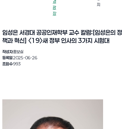
경
지
광
장
임성은 서경대 공공인재학부 교수 칼럼:[임성은의 정
책과 혁신] 〈19〉새 정부 인사의 3가지 시험대
작성자
홍보실
등록일
2025-06-26
조회수
993