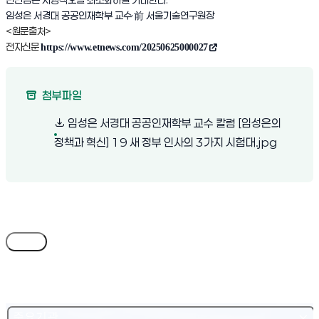
임성은 서경대 공공인재학부 교수·前 서울기술연구원장
<원문출처>
전자신문
https://www.etnews.com/20250625000027
(새 창 열림)
첨부파일
임성은 서경대 공공인재학부 교수 칼럼 [임성은의
(새 창 열
정책과 혁신] 19 새 정부 인사의 3가지 시험대.jpg
목록
주요기관