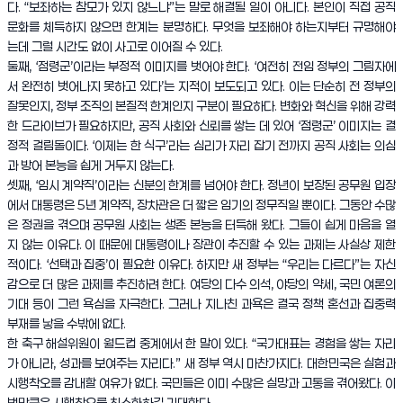
다. “보좌하는 참모가 있지 않느냐”는 말로 해결될 일이 아니다. 본인이 직접 공직
문화를 체득하지 않으면 한계는 분명하다. 무엇을 보좌해야 하는지부터 규명해야
는데 그럴 시간도 없이 사고로 이어질 수 있다.
둘째, ‘점령군’이라는 부정적 이미지를 벗어야 한다. ‘여전히 전임 정부의 그림자에
서 완전히 벗어나지 못하고 있다’는 지적이 보도되고 있다. 이는 단순히 전 정부의
잘못인지, 정부 조직의 본질적 한계인지 구분이 필요하다. 변화와 혁신을 위해 강력
한 드라이브가 필요하지만, 공직 사회와 신뢰를 쌓는 데 있어 ‘점령군’ 이미지는 결
정적 걸림돌이다. ‘이제는 한 식구’라는 심리가 자리 잡기 전까지 공직 사회는 의심
과 방어 본능을 쉽게 거두지 않는다.
셋째, ‘임시 계약직’이라는 신분의 한계를 넘어야 한다. 정년이 보장된 공무원 입장
에서 대통령은 5년 계약직, 장차관은 더 짧은 임기의 정무직일 뿐이다. 그동안 수많
은 정권을 겪으며 공무원 사회는 생존 본능을 터득해 왔다. 그들이 쉽게 마음을 열
지 않는 이유다. 이 때문에 대통령이나 장관이 추진할 수 있는 과제는 사실상 제한
적이다. ‘선택과 집중’이 필요한 이유다. 하지만 새 정부는 “우리는 다르다”는 자신
감으로 더 많은 과제를 추진하려 한다. 여당의 다수 의석, 야당의 약세, 국민 여론의
기대 등이 그런 욕심을 자극한다. 그러나 지나친 과욕은 결국 정책 혼선과 집중력
부재를 낳을 수밖에 없다.
한 축구 해설위원이 월드컵 중계에서 한 말이 있다. “국가대표는 경험을 쌓는 자리
가 아니라, 성과를 보여주는 자리다.” 새 정부 역시 마찬가지다. 대한민국은 실험과
시행착오를 감내할 여유가 없다. 국민들은 이미 수많은 실망과 고통을 겪어왔다. 이
번만큼은 시행착오를 최소화하길 기대한다.