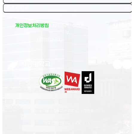
주요서비스
개인정보처리방침
이메일무단수집거
부
(새 창 열림)
대학정보공시
유튜브 새
인스
02713 서울시 성북구 서경로 124 (정릉동 16-1)
대표 전화번호
02-940-7114