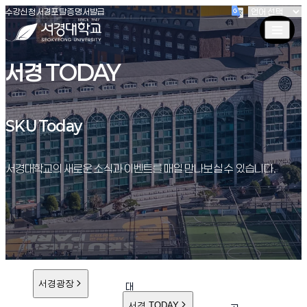
(새창 열림)
(새창 열림)
(새창 열림)
서경대학교
수강신청
서경포탈
증명서발급
서경 TODAY
SKU Today
SKU Today
서경대학교의 새로운 소식과 이벤트를 매일 만나보실 수 있습니다.
서경광장
대
학
서경 TODAY