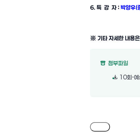
6. 특 강 자 :
박양우(
※ 기타 자세한 내용
첨부파일
10회-예
목록