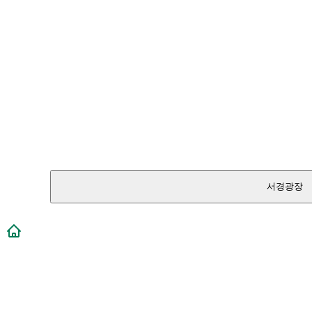
서경광장
메인페이지로 이동