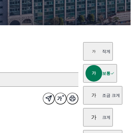
작게
가
가
보통
가
조금 크게
가
크게