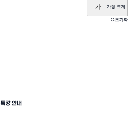
가
가장 크게
초기화
특강 안내