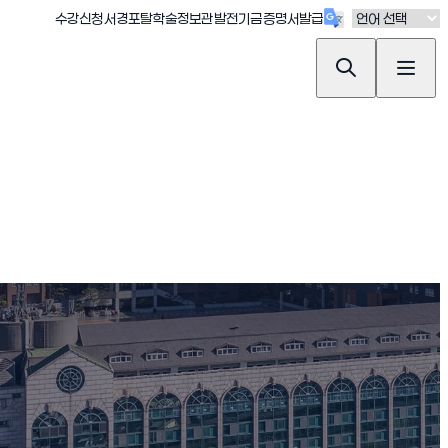
(새창 열림)
(새창 열림)
(새창 열림)
(새창 열림)
(새창 열림)
수강신청
서경포탈
학술정보관
발전기금
증명서발급