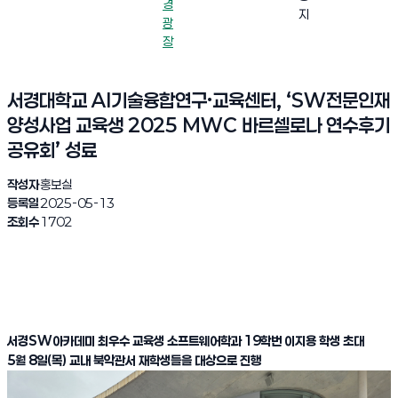
경
지
광
장
서경대학교 AI기술융합연구·교육센터, ‘SW전문인재
양성사업 교육생 2025 MWC 바르셀로나 연수후기
공유회’ 성료
작성자
홍보실
등록일
2025-05-13
조회수
1702
서경SW아카데미 최우수 교육생 소프트웨어학과 19학번 이지용 학생 초대
5월 8일(목) 교내 북악관서 재학생들을 대상으로 진행