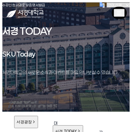
(새창 열림)
(새창 열림)
(새창 열림)
서경대학교
수강신청
서경포탈
증명서발급
서경 TODAY
SKU Today
SKU Today
서경대학교의 새로운 소식과 이벤트를 매일 만나보실 수 있습니다.
서경광장
대
학
서경 TODAY