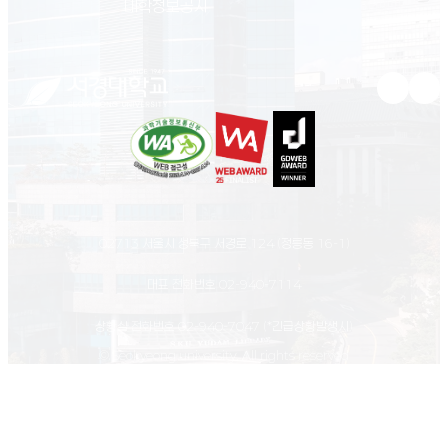
(새 창 열림)
대학정보공시
유튜브 새
인스
02713 서울시 성북구 서경로 124 (정릉동 16-1)
대표 전화번호
02-940-7114
상황실 전화번호
02-940-7047
(*긴급상황발생시)
© Seokyeong university. All rights reserved