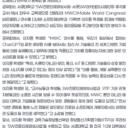
르셀로나 연수후기 공유회’를 개최했다.
공유회는 서경대학교 ‘SW전문인재양성사업-서경SW아카데미(사업단장 류귀열
교수)‘에서 최우수 교육생으로 선발되어 MWC(Mobile World Congress)
바르셀로나 연수를 다녀온 소프트웨어학과 19학번 이지용 학생을 초대해 박람회
이모저모를 소개하고 다양하고 심도있는 질의응답을 주고받으며 활기찬 분위기 속
에서 진행됐다.
공유회에서, 이지용 학생은 “MWC 연수를 통해, 우리가 일상에서 접하는
ChatGPT와 같은 생성형 AI를 넘어서는 최신 AI 기술들이 전 세계 다양한 기업
들에 의해 실생활이나 업무에 어떻게 적용되고 가치를 창출하는지에 대한 깊은 인
사이트를 얻을 수 있었다.”고 밝혔다.
이지용 학생은 “특히, AI뿐만 아니라 보안, 통신, IoT 등 다양한 기술들이 상호 발전
하며 시너지를 이루고 있다는 점이 인상 깊었다.”며 “이를 통해, 개발 실력뿐만 아
니라 창의력과 빠르게 변화하는 트렌드에 적응할 수 있는 능력의 중요성을 다시 한
번 깨달았다.”고 말했다.
이지용 학생은 또, “교수님들과 학생들, SW전문인재양성사업과 IITP 기관 관계
자분들과의 소중한 시간을 보낼 수 있어 매우 뜻깊었으며, MWC 뿐만 아니라 해
외의 대학과 기업들을 방문하면서 얻은 경험들이 제게 많은 도움이 되었다.”면서
“이번 경험을 통해 느낀 점들은 앞으로의 진로와 소프트웨어 개발자로서의 성장에
큰 도움이 될 것으로 생각한다.”고 소감을 전했다.
앞서, 이지용 학생은 과학기술정보통신부와 정보통신기획평가원(IITP)이 주관하
는 ‘SW전문인재양성사업’을 수행하고 있는 서경대학교 등 전국 10개 대학에서