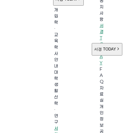
공
소
지
개
사
입
항
학
서
·
경
교
T
육
O
학
서경 TODAY
D
사
A
안
Y
내
F
대
A
학
Q
생
자
활
료
산
실
학
개
·
인
연
정
구
보
서
공