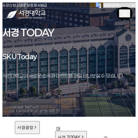
(새창 열림)
(새창 열림)
(새창 열림)
서경대학교
수강신청
서경포탈
증명서발급
서경 TODAY
SKU Today
SKU Today
서경대학교의 새로운 소식과 이벤트를 매일 만나보실 수 있습니다.
서경광장
대
학
서경 TODAY