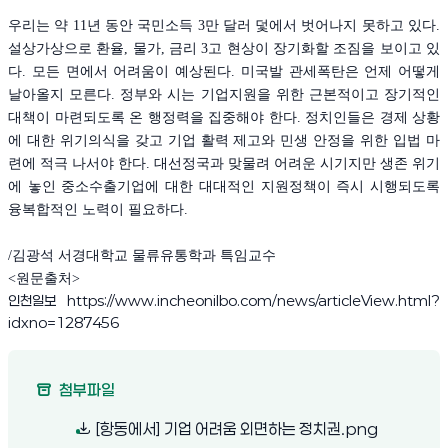
우리는 약 11년 동안 국민소득 3만 달러 덫에서 벗어나지 못하고 있다.
설상가상으로 환율, 물가, 금리 3고 현상이 장기화할 조짐을 보이고 있
다. 모든 면에서 어려움이 예상된다. 미국발 관세폭탄은 언제 어떻게
날아올지 모른다. 정부와 시는 기업지원을 위한 근본적이고 장기적인
대책이 마련되도록 온 행정력을 집중해야 한다. 정치인들은 경제 상황
에 대한 위기의식을 갖고 기업 활력 제고와 민생 안정을 위한 입법 마
련에 적극 나서야 한다. 대선정국과 맞물려 어려운 시기지만 생존 위기
에 놓인 중소수출기업에 대한 대대적인 지원정책이 즉시 시행되도록
융복합적인 노력이 필요하다.
/김광석 서경대학교 물류유통학과 특임교수
<원문출처>
인천일보 https://www.incheonilbo.com/news/articleView.html?
idxno=1287456
첨부파일
(새 창 열림
[항동에서] 기업 어려움 외면하는 정치권.png