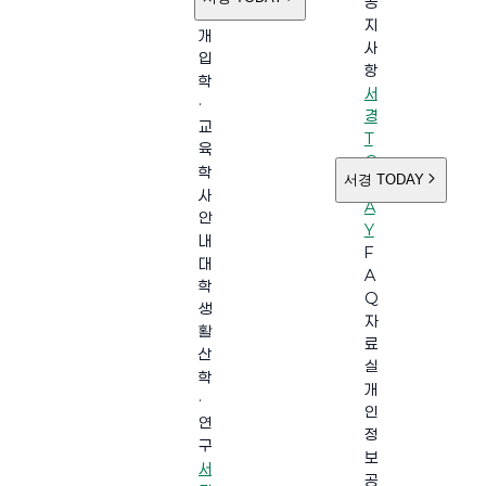
공
소
지
개
사
입
항
학
서
·
경
교
T
육
O
학
서경 TODAY
D
사
A
안
Y
내
F
대
A
학
Q
생
자
활
료
산
실
학
개
·
인
연
정
구
보
서
공