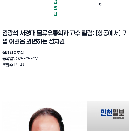
경
지
광
장
김광석 서경대 물류유통학과 교수 칼럼: [항동에서] 기
업 어려움 외면하는 정치권
작성자
홍보실
등록일
2025-05-07
조회수
1558