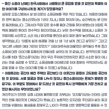
– 층간 소음이 난제인 한국사회에서 사람들의 큰 공감을 얻을 것 같은데 특별히 이
런 이야기를 구상하시게 된 계기가 있었을까요?
실제로 오피스텔에서 살 때 의문의 소음공해를 겪은 적이 있습니다. 처음엔 며칠에
한 번씩 들리는 쿵소리였는데 1년이 지나니 점점 잦아져 어느 순간부터는 분 단위
로 들려왔습니다. 그제서야 직접 모든 호수를 돌며 근원을 찾아 헤맸는데 아파트 측
벽에 매달린 찢어진 현수막이 원인이었습니다. 낡은 현수막을 떼어내니 소음은 거
짓말처럼 사라졌고, 소리 하나 없어졌을 뿐인데 삶의 질은 매우 높아졌습니다. 그때
생각했습니다. ‘이렇게 쉽게 해결될 것을 난 왜 1년 넘게 견디고 살았지?’ 그리고
‘왜 다른 사람은 여태 가만히 있었지?’ 이때 머릿속에 머물었던 생각들이 추후 층간
소음에 대한 이야기를 집필하게 만들어준 씨앗이 된 것 같습니다. 본격적으로 자료
조사를 하며 ‘층간소음’이라는 것이 우리 주위에 만연하지만 결코 사소한 일이 아니
라는 것을 실감할 수 있었고, 소음공해를 아이템으로 하여 충분히 극적이면서도 공
감을 얻을 수 있는 이야기를 만들 수 있겠다 싶었습니다.
– 아파트라는 공간이 예전 주택의 공간보다 더 이웃간의 결핍이 고도화된 공간이
된 것 같아요. 서로 얼굴과 정을 나누지 않으니 층간소음이라는 문제가 발생한 것
같구요. 이 부분도 영화에서 잘 드러난 것 같은데 혹시 관객들에게 가장 전하고 싶
었던 메시지는 무엇이었나요?
개인주의가 만연한 요즘 시대에 불편함으로 치부되는 ‘오지랖’이라는 단어의 긍정
적인 면을 재미있게 다뤄보고자 했습니다. 능동적인 오지라퍼 주인공이 삶의 질과
안전을 위협하는 불씨들을 잠재우고, 나아가 주변을 선한 영향력으로 물들일 수 있