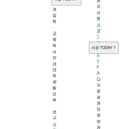
공
소
지
개
사
입
항
학
서
·
경
교
T
육
O
학
서경 TODAY
D
사
A
안
Y
내
F
대
A
학
Q
생
자
활
료
산
실
학
개
·
인
연
정
구
보
서
공