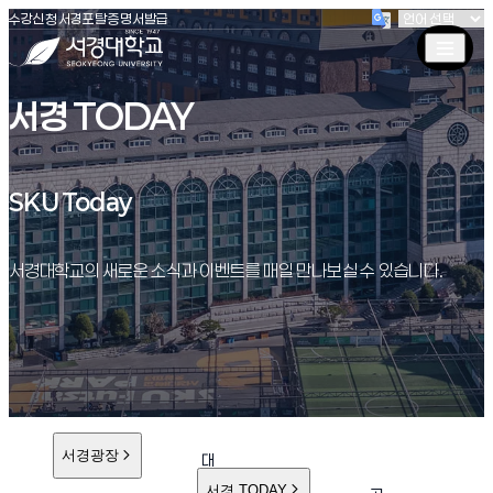
(새창 열림)
(새창 열림)
(새창 열림)
서경대학교
수강신청
서경포탈
증명서발급
서경 TODAY
SKU Today
SKU Today
서경대학교의 새로운 소식과 이벤트를 매일 만나보실 수 있습니다.
서경광장
대
학
서경 TODAY