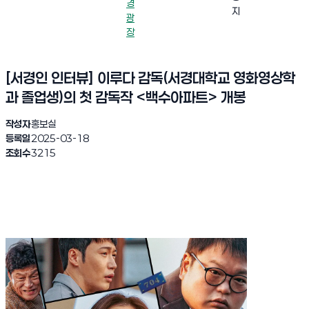
경
지
광
장
[서경인 인터뷰] 이루다 감독(서경대학교 영화영상학
과 졸업생)의 첫 감독작 <백수아파트> 개봉
작성자
홍보실
등록일
2025-03-18
조회수
3215