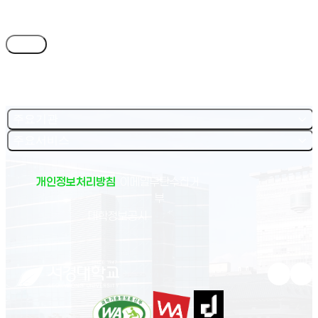
목록
주요기관
주요서비스
개인정보처리방침
이메일무단수집거
부
(새 창 열림)
대학정보공시
유튜브 새
인스