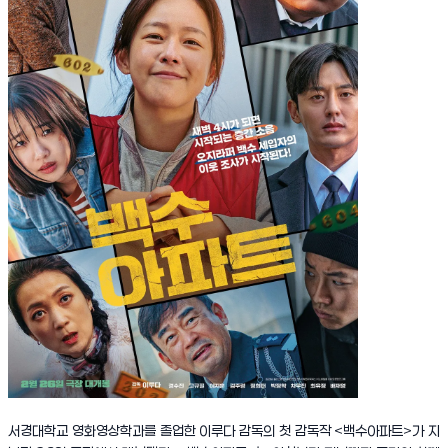
서경대학교 영화영상학과를 졸업한 이루다 감독의 첫 감독작 <백수아파트>가 지