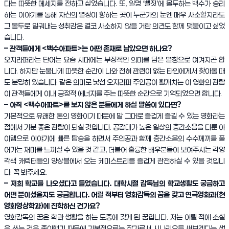
다는 따뜻한 메세지를 전하고 싶었습니다. 또, 일명 ‘뻘짓’에 몰두하는 백수가 승리
하는 이야기를 통해 자신의 열정이 향하는 곳이 누군가의 눈엔 매우 사소할지라도
그 몰두로 일궈내는 성취감은 결코 사소하지 않을 거란 의견도 함께 덧붙이고 싶었
습니다.
– 관객들에게 <백수아파트>는 어떤 존재로 남았으면 하나요?
오지라퍼라는 단어는 요즘 시대에는 부정적인 의미를 담은 멸칭으로 여겨지곤 합
니다. 하지만 눈물나게 따뜻한 순간이 나와 전혀 관련이 없는 타인에게서 찾아올 때
도 분명히 있습니다. 같은 의미로 낯선 오지라퍼 주인공이 활개치는 이 영화의 관람
이 관객들에게 이내 긍정적 에너지를 주는 따뜻한 순간으로 기억되었으면 합니다.
– 아직 <백수아파트>를 보지 않은 분들에게 하실 말씀이 있다면?
기본적으로 유쾌한 톤의 영화이기 때문에 말 그대로 즐겁게 즐길 수 있는 영화라는
점에서 기분 좋은 관람이 되실 것입니다. 공감대가 높은 일상의 층간소음을 다룬 아
이템으로 이야기에 빠른 탑승을 하면서 주인공과 함께 층간소음의 수수께끼를 풀
어가는 재미를 느끼실 수 있을 것 같고, 더불어 훌륭한 배우분들이 보여주시는 각양
각색 캐릭터들의 앙상블에서 오는 케미스트리를 즐겁게 관전하실 수 있을 것입니
다. 꼭 봐주세요.
– 저희 학교를 나오셨다고 들었습니다. 대학시절 감독님의 학교생활도 궁금하고
어떤 분이셨을지도 궁금합니다. 어릴 적부터 영화감독의 꿈을 갖고 연극영화과(현
영화영상학과)에 진학하신 건가요?
영화감독의 꿈은 학과 생활을 하는 도중에 갖게 된 꿈입니다. 저는 어릴 적에 소설
을 쓰는 것을 좋아했기 때문에 기본적으로는 작가로서 시나리오를 써보겠다는 생