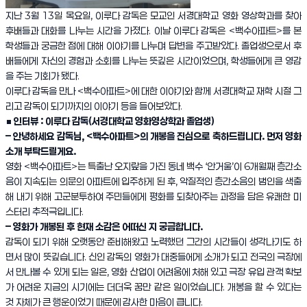
지난 3월 13일 목요일, 이루다 감독은 모교인 서경대학교 영화
영상학과를 찾아
후배들과 대화를 나누는 시간을 가졌다. 이날 이루다 감독은 <백수아파트>를 본
학생들과 궁금한 점에 대해 이야기를 나누며 답변을 주고받았다. 졸업생으로서 후
배들에게 자신의 경험과 소회를 나누는 뜻깊은 시간이었으며, 학생들에게 큰 영감
을 주는 기회가 됐다.
이루다 감독을 만나 <백수아파트>에 대한 이야기와 함께 서경대학교 재학 시절 그
리고 감독이 되기까지의 이야기 등을 들어보았다.
■ 인터뷰 : 이루다 감독(서경대학교 영화영상학과 졸업생)
– 안녕하세요 감독님, <백수아파트>의 개봉을 진심으로 축하드립니다. 먼저 영화
소개 부탁드릴게요.
영화 <백수아파트>는 특출난 오지랖을 가진 동네 백수 ‘안거울’이 6개월째 층간소
음이 지속되는 의문의 아파트에 입주하게 된 후, 악질적인 층간소음의 범인을 색출
해 내기 위해 고군분투하여 주민들에게 평화를 되찾아주는 과정을 담은 유쾌한 미
스터리 추적극입니다.
– 영화가 개봉된 후 현재 소감은 어떠신 지 궁금합니다.
감독이 되기 위해 오랫동안 준비해왔고 노력했던 그간의 시간들이 생각나기도 하
면서 많이 뜻깊습니다. 신인 감독의 영화가 대중들에게 소개가 되고 전국의 극장에
서 만나볼 수 있게 되는 일은, 영화 산업이 어려움에 처해 있고 극장 유입 관객 확보
가 어려운 지금의 시기에는 더더욱 꿈만 같은 일이었습니다. 개봉을 할 수 있다는
것 자체가 큰 행운이었기 때문에 감사한 마음이 큽니다.