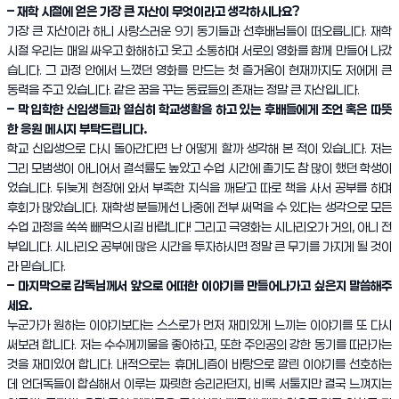
– 재학 시절에 얻은 가장 큰 자산이 무엇이라고 생각하시나요?
가장 큰 자산이라 하니 사랑스러운 9기 동기들과 선후배님들이 떠오릅니다. 재학
시절 우리는 매일 싸우고 화해하고 웃고 소통하며 서로의 영화를 함께 만들어 나갔
습니다. 그 과정 안에서 느꼈던 영화를 만드는 첫 즐거움이 현재까지도 저에게 큰
동력을 주고 있습니다. 같은 꿈을 꾸는 동료들의 존재는 정말 큰 자산입니다.
– 막 입학한 신입생들과 열심히 학교생활을 하고 있는 후배들에게 조언 혹은 따뜻
한 응원 메시지 부탁드립니다.
학교 신입생으로 다시 돌아간다면 난 어떻게 할까 생각해 본 적이 있습니다. 저는
그리 모범생이 아니어서 결석률도 높았고 수업 시간에 졸기도 참 많이 했던 학생이
었습니다. 뒤늦게 현장에 와서 부족한 지식을 깨닫고 따로 책을 사서 공부를 하며
후회가 많았습니다. 재학생 분들께선 나중에 전부 써먹을 수 있다는 생각으로 모든
수업 과정을 쏙쏙 빼먹으시길 바랍니다! 그리고 극영화는 시나리오가 거의, 아니 전
부입니다. 시나리오 공부에 많은 시간을 투자하시면 정말 큰 무기를 가지게 될 것이
라 믿습니다.
– 마지막으로 감독님께서 앞으로 어떠한 이야기를 만들어나가고 싶은지 말씀해주
세요.
누군가가 원하는 이야기보다는 스스로가 먼저 재미있게 느끼는 이야기를 또 다시
써보려 합니다. 저는 수수께끼물을 좋아하고, 또한 주인공의 강한 동기를 따라가는
것을 재미있어 합니다. 내적으로는 휴머니즘이 바탕으로 깔린 이야기를 선호하는
데 언더독들이 합심해서 이루는 짜릿한 승리라던지, 비록 서툴지만 결국 느껴지는