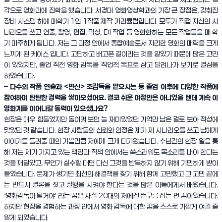
각으로 영화과에 진학을 했습니다. 서경대 영화영상학과의 가장 큰 장점은, 갖춰진
장비 시스템 하에 매학기 1인 1작품 제작 커리큘럼입니다. 모두가 직접 자신의 시
나리오를 쓰고 연출, 촬영, 편집, 믹싱, DI 작업 등 영화화하는 모든 작업들을 매 학
기 마주하게 됩니다. 저는 그 과정 안에서 종합예술로서 자리한 영화의 매력을 크게
느끼게 된 케이스 입니다. 고단하고 배고픈 길이라는 것을 알았기 때문에 많은 고민
이 있었지만, 졸업 직전 영화 감독을 직업적 목표로 삼고 달려나가 보기로 결심을
하였습니다.
– 다수의 작품 연출과 <변신> 조감독을 맡으시는 등 졸업 이후에 다양한 작품에
참여하며 탄탄한 경력을 쌓아오셨어요. 결코 쉬운 여정만은 아니었을 텐데 계속 이
영화계를 이어나갈 동력이 있으셨나요?
현장은 매우 힘들었지만 돌이켜 보면 늘 재미있었던 기억만 남은 걸로 보아 적성에
맞았던 것 같습니다. 현장 사람들의 신뢰와 인정은 제가 제 시나리오를 쓰고 남에게
이야기를 들려줄 때의 기쁨만큼 저에게 크게 다가왔습니다. 수년간의 현장 일을 통
해 저는 제가 가지고 있는 책임과 직책 안에서는 쑥스러워도 목소리를 내야 한다는
것을 깨달았고, 무언가 실수할 때면 다신 그것을 반복하지 않기 위해 기민하게 받아
들였습니다. 문제가 생기면 최선의 해결책을 찾기 위해 함께 고민했고 그 고민 끝에
는 반드시 결론을 짓고 실행을 시켜야 한다는 것을 많은 이들에게서 배웠습니다.
‘영화감독이 될거야’ 라는 꿈은 사실 20대의 저에겐 뜬구름 잡는 먼 꿈이었습니다.
하지만 현장을 경험하는 과정 안에서 영화 감독에 대한 꿈을 스스로 가깝게 여길 줄
알게 되었습니다.