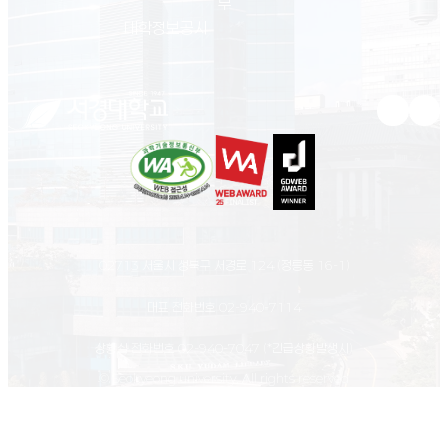
부
(새 창 열림)
대학정보공시
유튜브 새
인스
02713 서울시 성북구 서경로 124 (정릉동 16-1)
대표 전화번호
02-940-7114
상황실 전화번호
02-940-7047
(*긴급상황발생시)
© Seokyeong university. All rights reserved