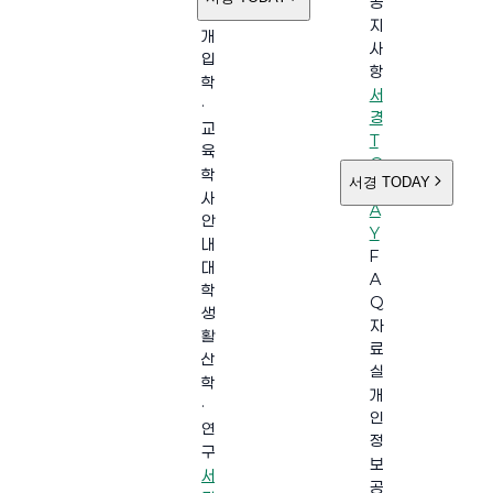
공
소
지
개
사
입
항
학
서
·
경
교
T
육
O
학
서경 TODAY
D
사
A
안
Y
내
F
대
A
학
Q
생
자
활
료
산
실
학
개
·
인
연
정
구
보
서
공