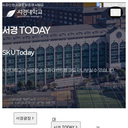
(새창 열림)
(새창 열림)
(새창 열림)
서경대학교
수강신청
서경포탈
증명서발급
서경 TODAY
SKU Today
SKU Today
서경대학교의 새로운 소식과 이벤트를 매일 만나보실 수 있습니다.
서경광장
대
학
서경 TODAY