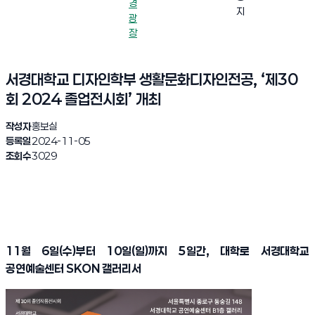
경
지
광
장
서경대학교 디자인학부 생활문화디자인전공, ‘제30
회 2024 졸업전시회’ 개최
작성자
홍보실
등록일
2024-11-05
조회수
3029
11
월
6
일
(
수
)
부터
10
일
(
일
)
까지
5
일간
,
대학로 서경대학교
공연예술센터
SKON
갤러리서