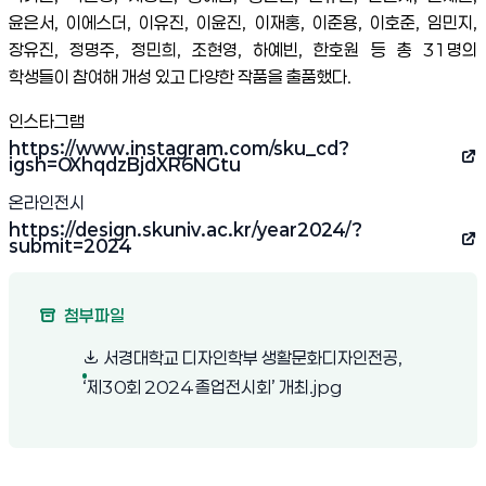
윤은서, 이에스더, 이유진, 이윤진, 이재홍, 이준용, 이호준, 임민지, 
장유진, 정명주, 정민희, 조현영, 하예빈, 한호원 등 총 31명의 
학생들이 참여해 개성 있고 다양한 작품을 출품했다.
인스타그램 
https://www.instagram.com/sku_cd?
(새 창 열림)
igsh=OXhqdzBjdXR6NGtu
온라인전시
https://design.skuniv.ac.kr/year2024/?
(새 창 열림)
submit=2024
첨부파일
서경대학교 디자인학부 생활문화디자인전공,
(새 창 열림)
‘제30회 2024 졸업전시회’ 개최.jpg