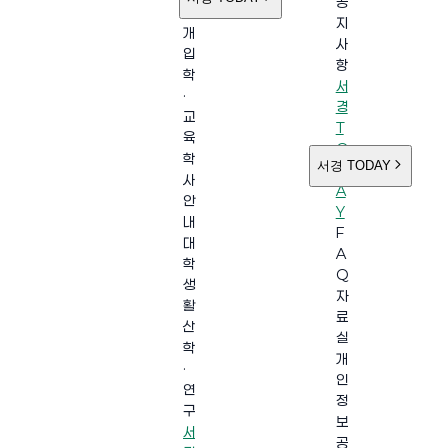
공
소
지
개
사
입
항
학
서
·
경
교
T
육
O
학
서경 TODAY
D
사
A
안
Y
내
F
대
A
학
Q
생
자
활
료
산
실
학
개
·
인
연
정
구
보
서
공