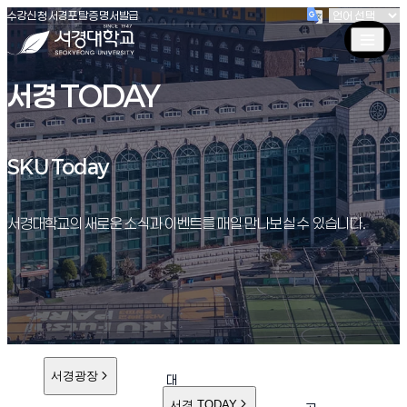
(새창 열림)
(새창 열림)
(새창 열림)
서경대학교
수강신청
서경포탈
증명서발급
서경 TODAY
SKU Today
SKU Today
서경대학교의 새로운 소식과 이벤트를 매일 만나보실 수 있습니다.
서경광장
대
학
서경 TODAY