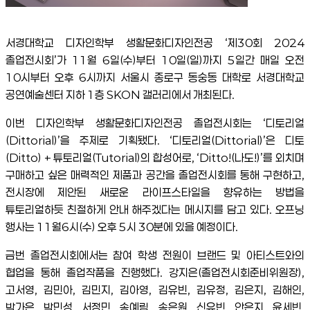
서경대학교 디자인학부 생활문화디자인전공 ‘제30회 2024 
졸업전시회’가 11월 6일(수)부터 10일(일)까지 5일간 매일 오전 
10시부터 오후 6시까지 서울시 종로구 동숭동 대학로 서경대학교 
공연예술센터 지하 1층 SKON 갤러리에서 개최된다.
이번 디자인학부 생활문화디자인전공 졸업전시회는 ‘디토리얼
(Dittorial)’을 주제로 기획됐다. ‘디토리얼(Dittorial)’은 디토
(Ditto) + 튜토리얼(Tutorial)의 합성어로, ‘Ditto!(나도!)’를 외치며 
구매하고 싶은 매력적인 제품과 공간을 졸업전시회를 통해 구현하고, 
전시장에 제안된 새로운 라이프스타일을 향유하는 방법을 
튜토리얼하듯 친절하게 안내 해주겠다는 메시지를 담고 있다. 오프닝 
행사는 11월6시(수) 오후 5시 30분에 있을 예정이다.
금번 졸업전시회에서는 참여 학생 전원이 브랜드 및 아티스트와의 
협업을 통해 졸업작품을 진행했다. 강지은(졸업전시회준비위원장), 
고서영, 김민아, 김민지, 김아영, 김유빈, 김유정, 김은지, 김해인, 
박가은, 박민성, 서정민, 송예림, 송은원, 신유빈, 안은지, 윤세빈, 