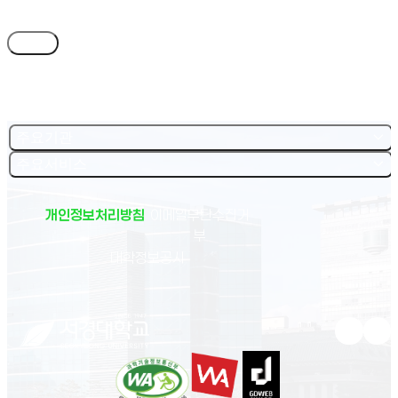
목록
주요기관
주요서비스
개인정보처리방침
이메일무단수집거
부
(새 창 열림)
대학정보공시
유튜브 새
인스