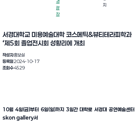
경
지
광
장
서경대학교 미용예술대학 코스메틱&뷰티테라피학과
‘제5회 졸업전시회 성황리에 개최
작성자
홍보실
등록일
2024-10-17
조회수
4529
10
월
4
일
(
금
)
부터
6
일
(
일
)
까지
3
일간 대학로 서경대 공연예술센터
skon gallery
서