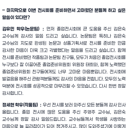
–
마지막으로 이번 전시회를 준비하면서 고마웠던 분들께 하고 싶은
말씀이 있다면
?
김유민 학우
(
논문팀
)
：
먼저 졸업전시회에 큰 도움을 주신 김은숙
교수님께 감사의 말씀 드리고 싶습니다
.
논문팀은 특히나 김은숙
교수님의 지도로 완성된 논문과 상품기획서로 전시를 준비한 만큼
감사한 마음이 더욱 크고 각별했다는 말씀을 드리고 싶습니다
.
함께
전시를 준비했던 작품팀과 논문팀 친구들
,
모두가 처음인 졸업전시회를
누구보다 잘 이끌어준 졸업준비위원회 위원장 태희와
,
함께 노력했던
졸업준비위원회 친구들에게도 너무 고마운 마음뿐입니다
.
전시회에
발걸음을 해주신 관람객분들께도 감사의 마음을 전합니다
.
모두의 노력
덕분에 전시회를 성공적으로 마무리할 수 있었습니다
.
다시 한번 정말
감사합니다
.
정세현 학우
(
작품팀
)
：
우선 전시를 보러 와주신 모든 분들께 감사 인사
올립니다
.
졸업 전시에 많은 도움을 주신 주영주 교수님
,
김은숙
교수님께 정말 감사 말씀드립니다
.
교수님들께서 학생을 사랑하는
마음으로 늘 길라잡이가 되어 챙겨주시고
,
많이 도와주셨기에 이렇게