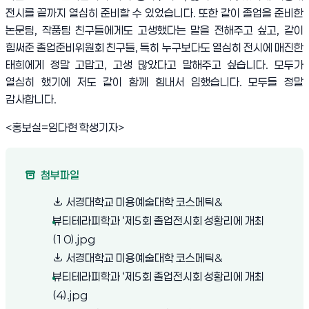
전시를 끝까지 열심히 준비할 수 있었습니다
.
또한 같이 졸업을 준비한
논문팀
,
작품팀 친구들에게도 고생했다는 말을 전해주고 싶고
,
같이
힘써준 졸업준비위원회 친구들
,
특히 누구보다도 열심히 전시에 매진한
태희에게 정말 고맙고
,
고생 많았다고 말해주고 싶습니다
.
모두가
열심히 했기에 저도 같이 함께 힘내서 임했습니다
.
모두들 정말
감사합니다
.
<
홍보실
=
임다현 학생기자
>
첨부파일
서경대학교 미용예술대학 코스메틱&
뷰티테라피학과 ‘제5회 졸업전시회 성황리에 개최
(새 창 열림)
(10).jpg
서경대학교 미용예술대학 코스메틱&
뷰티테라피학과 ‘제5회 졸업전시회 성황리에 개최
(새 창 열림)
(4).jpg