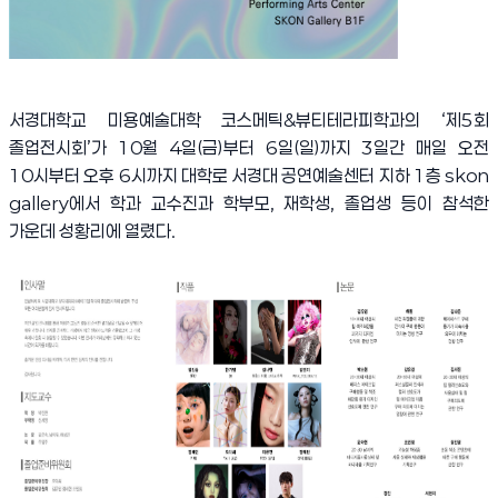
서경대학교 미용예술대학 코스메틱
&
뷰티테라피학과의
‘
제
5
회
졸업전시회
’
가
10
월
4
일
(
금
)
부터
6
일
(
일
)
까지
3
일간 매일 오전
10
시부터 오후
6
시까지 대학로 서경대 공연예술센터 지하
1
층
skon
gallery
에서 학과 교수진과 학부모
,
재학생
,
졸업생 등이 참석한
가운데 성황리에 열렸다
.