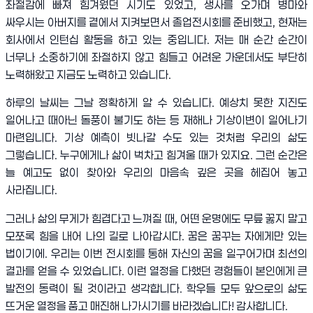
좌절감에 빠져 힘겨웠던 시기도 있었고
,
생사를 오가며 병마와
싸우시는 아버지를 곁에서 지켜보면서 졸업전시회를 준비했고
,
현재는
회사에서 인턴십 활동을 하고 있는 중입니다
.
저는 매 순간 순간이
너무나 소중하기에 좌절하지 않고 힘들고 어려운 가운데서도 부단히
노력해왔고 지금도 노력하고 있습니다
.
하루의 날씨는 그날 정확하게 알 수 있습니다
.
예상치 못한 지진도
일어나고 때아닌 돌풍이 불기도 하는 등 재해나 기상이변이 일어나기
마련입니다
.
기상 예측이 빗나갈 수도 있는 것처럼 우리의 삶도
그렇습니다
.
누구에게나 삶이 벅차고 힘겨울 때가 있지요
.
그런 순간은
늘 예고도 없이 찾아와 우리의 마음속 깊은 곳을 헤집어 놓고
사라집니다
.
그러나 삶의 무게가 힘겹다고 느껴질 때
,
어떤 운명에도 무릎 꿇지 말고
모쪼록 힘을 내어 나의 길로 나아갑시다
.
꿈은 꿈꾸는 자에게만 있는
법이기에
.
우리는 이번 전시회를 통해 자신의 꿈을 일구어가며 최선의
결과를 얻을 수 있었습니다
.
이런 열정을 다했던 경험들이 본인에게 큰
발전의 동력이 될 것이라고 생각합니다
.
학우들 모두 앞으로의 삶도
뜨거운 열정을 품고 매진해 나가시기를 바라겠습니다
!
감사합니다
.