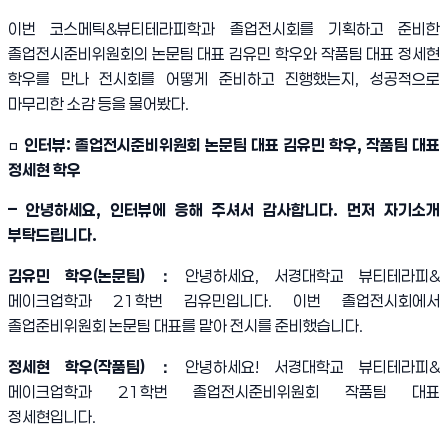
이번 코스메틱
&
뷰티테라피학과 졸업전시회를 기획하고 준비한
졸업전시준비위원회의 논문팀 대표 김유민 학우와 작품팀 대표 정세현
학우를 만나 전시회를 어떻게 준비하고 진행했는지
,
성공적으로
마무리한 소감 등을 물어봤다
.
□
인터뷰
:
졸업전시준비위원회 논문팀 대표 김유민 학우
,
작품팀 대표
정세현 학우
–
안녕하세요
,
인터뷰에 응해 주셔서 감사합니다
.
먼저 자기소개
부탁드립니다
.
김유민 학우
(
논문팀
)
：
안녕하세요
,
서경대학교 뷰티테라피
&
메이크업학과
21
학번 김유민입니다
.
이번 졸업전시회에서
졸업준비위원회 논문팀 대표를 맡아 전시를 준비했습니다
.
정세현 학우
(
작품팀
)
：
안녕하세요
!
서경대학교 뷰티테라피
&
메이크업학과
21
학번 졸업전시준비위원회 작품팀 대표
정세현입니다
.