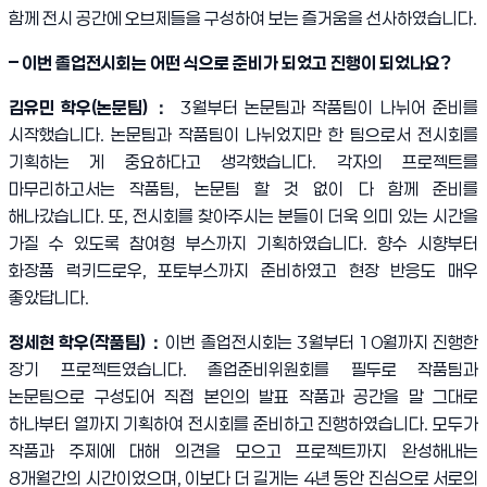
함께 전시 공간에 오브제들을 구성하여 보는 즐거움을 선사하였습니다
.
–
이번 졸업전시회는 어떤 식으로 준비가 되었고 진행이 되었나요
?
김유민 학우
(
논문팀
)
：
3
월부터 논문팀과 작품팀이 나뉘어 준비를
시작했습니다
.
논문팀과 작품팀이 나뉘었지만 한 팀으로서 전시회를
기획하는 게 중요하다고 생각했습니다
.
각자의 프로젝트를
마무리하고서는 작품팀
,
논문팀 할 것 없이 다 함께 준비를
해나갔습니다
.
또
,
전시회를 찾아주시는 분들이 더욱 의미 있는 시간을
가질 수 있도록 참여형 부스까지 기획하였습니다
.
향수 시향부터
화장품 럭키드로우
,
포토부스까지 준비하였고 현장 반응도 매우
좋았답니다
.
정세현 학우
(
작품팀
)
：
이번 졸업전시회는
3
월부터
10
월까지 진행한
장기 프로젝트였습니다
.
졸업준비위원회를 필두로 작품팀과
논문팀으로 구성되어 직접 본인의 발표 작품과 공간을 말 그대로
하나부터 열까지 기획하여 전시회를 준비하고 진행하였습니다
.
모두가
작품과 주제에 대해 의견을 모으고 프로젝트까지 완성해내는
8
개월간의 시간이었으며
,
이보다 더 길게는
4
년 동안 진심으로 서로의