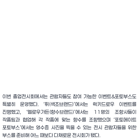
이번 졸업전시회에서는 관람자들도 참여 가능한 이벤트
&
포토부스도
특별히 운영했다
. ‘
퓌
(
색조브랜드
)’
에서는 럭키드로우 이벤트를
진행했고
, ‘
멜로우가든
(
향수브랜드
)’
에서는
11
명의 조향사들이
작품팀과 협업해 각 작품에 맞는 향수를 조향했으며
‘
포토메이트
포토부스
’
에서는 영수증 사진을 찍을 수 있는 전시 관람자들을 위한
부스를 준비해 어느 때보다 다채로운 전시회가 됐다
.