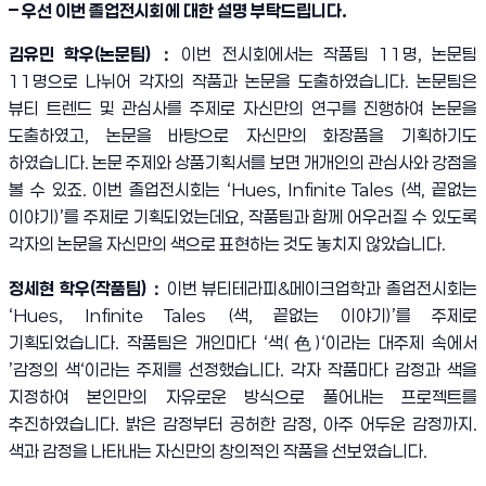
–
우선 이번 졸업전시회에 대한 설명 부탁드립니다
.
김유민 학우
(
논문팀
)
：
이번 전시회에서는 작품팀
11
명
,
논문팀
11
명으로 나뉘어 각자의 작품과 논문을 도출하였습니다
.
논문팀은
뷰티 트렌드 및 관심사를 주제로 자신만의 연구를 진행하여 논문을
도출하였고
,
논문을 바탕으로 자신만의 화장품을 기획하기도
하였습니다
.
논문 주제와 상품기획서를 보면 개개인의 관심사와 강점을
볼 수 있죠
.
이번 졸업전시회는
‘Hues, Infinite Tales (
색
,
끝없는
이야기
)’
를 주제로 기획되었는데요
,
작품팀과 함께 어우러질 수 있도록
각자의 논문을 자신만의 색으로 표현하는 것도 놓치지 않았습니다
.
정세현 학우
(
작품팀
)
：
이번 뷰티테라피
&
메이크업학과 졸업전시회는
‘Hues, Infinite Tales (
색
,
끝없는 이야기
)’
를 주제로
기획되었습니다
.
작품팀은 개인마다
‘
색
(
色
)‘
이라는 대주제 속에서
’
감정의 색
‘
이라는 주제를 선정했습니다
.
각자 작품마다 감정과 색을
지정하여 본인만의 자유로운 방식으로 풀어내는 프로젝트를
추진하였습니다
.
밝은 감정부터 공허한 감정
,
아주 어두운 감정까지
.
색과 감정을 나타내는 자신만의 창의적인 작품을 선보였습니다
.