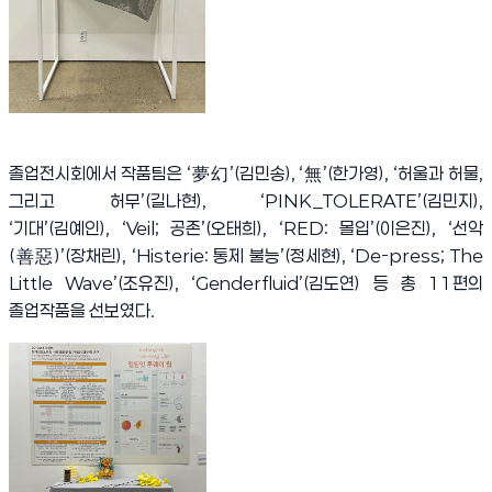
졸업전시회에서 작품팀은
‘
夢幻
’(
김민송
), ‘
無
’(
한가영
), ‘
허울과 허물
,
그리고 허무
’(
길나현
), ‘PINK_TOLERATE’(
김민지
),
‘
기대
’(
김예인
), ‘Veil;
공존
’(
오태희
), ‘RED:
몰입
’(
이은진
), ‘
선악
(
善惡
)’(
장채린
), ‘Histerie:
통제 불능
’(
정세현
), ‘De-press; The
Little Wave’(
조유진
), ‘Genderfluid’(
김도연
)
등 총
11
편의
졸업작품을 선보였다
.