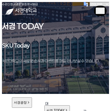
(새창 열림)
(새창 열림)
(새창 열림)
서경대학교
수강신청
서경포탈
증명서발급
서경 TODAY
SKU Today
SKU Today
서경대학교의 새로운 소식과 이벤트를 매일 만나보실 수 있습니다.
서경광장
대
학
서경 TODAY