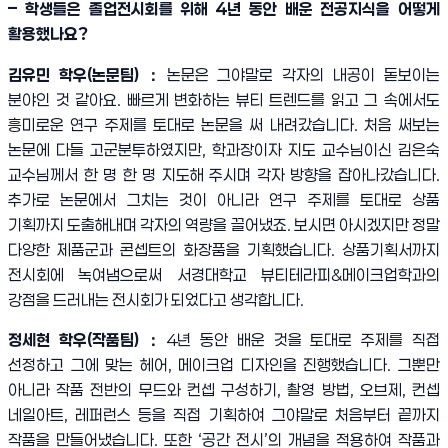
–
학생들은 졸업전시회를 위해
4
년 동안 배운 전공지식을 어떻게
활용했나요
?
김유민 학우
(
논문팀
)
：
논문은 그야말로 각자의 내공이 돋보이는
분야인 것 같아요
.
빠르게 변화하는 뷰티 트렌드를 읽고 그 속에서도
흥미로운 연구 주제를 토대로 논문을 써 내려갔습니다
.
처음 써보는
논문에 다들 고군분투하였지만
,
학과장이자 지도 교수님이신 김은숙
교수님께서 한 명 한 명 지도해 주시며 각자 방향을 잡아나갔습니다
.
추가로 논문에서 그치는 것이 아니라 연구 주제를 토대로 상품
기획까지 도출해내며 각자의 역량을 끌어냈죠
.
보시면 아시겠지만 정말
다양한 제품군과 콘셉트의 화장품을 기획했습니다
.
상품기획서까지
전시회에 녹여냄으로써 서경대학교 뷰티테라피
&
메이크업학과의
강점을 드러내는 전시회가 되었다고 생각합니다
.
정세현 학우
(
작품팀
)
：
4
년 동안 배운 것을 토대로 주제를 직접
선정하고 그에 맞는 헤어
,
메이크업 디자인을 진행했습니다
.
그뿐만
아니라 작품 전반의 무드와 컨셉 구성하기
,
촬영 방법
,
오브제
,
컨셉
네일아트
,
레퍼런스 등을 직접 기획하여 그야말로 처음부터 끝까지
작품을 만들어냈습니다
.
또한
‘
공간 전시
’
의 개념을 적용하여 작품과