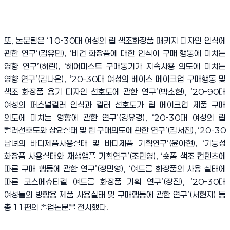
또
,
논문팀은
‘10-30
대 여성의 립 색조화장품 패키지 디자인 인식에
관한 연구
’(
김유민
), ‘
비건 화장품에 대한 인식이 구매 행동에 미치는
영향 연구
’(
허린
), ‘
헤어미스트 구매동기가 지속사용 의도에 미치는
영향 연구
’(
김나은
), ‘20-30
대 여성의 베이스 메이크업 구매행동 및
색조 화장품 용기 디자인 선호도에 관한 연구
’(
박소현
), ‘20-90
대
여성의 퍼스널컬러 인식과 컬러 선호도가 립 메이크업 제품 구매
의도에 미치는 영향에 관한 연구
’(
강유경
), ‘20-30
대 여성의 립
컬러선호도와 상요실태 및 립 구매의도에 관한 연구
’(
김서진
), ‘20-30
남녀의 바디제품사용실태 및 바디제품 기획연구
’(
윤아현
), ‘
기능성
화장품 사용실태와 재생앰플 기획연구
’(
조민영
), ‘
숏폼 색조 컨텐츠에
따른 구매 행동에 관한 연구
’(
정민영
), ‘
여드름 화장품의 사용 실태에
따른 코스메슈티컬 여드름 화장품 기획 연구
’(
장진
), ‘20-30
대
여성들의 방향용 제품 사용실태 및 구매행동에 관한 연구
’(
서현지
)
등
총
11
편의 졸업논문을 전시했다
.