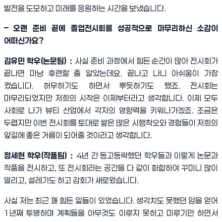
발전을 도모하고 미래를 응원하는 시간을 보냈습니다
.
–
오랜 준비 끝에 졸업전시회를 성공적으로 마무리하신 소감이
어떠신가요
?
김유민 학우
(
논문팀
)
：
사실 준비 과정에서 힘든 순간이 많아 전시회가
끝나면 마냥 후련할 줄 알았는데요
.
끝나고 나니 아쉬움이 가장
컸습니다
.
허무하기도 하면서 뿌듯하기도 했죠
.
전시회는
마무리되었지만 저희의 시작은 이제부터라고 생각합니다
.
이제 모두
사회로 나가 뷰티 산업에서 각자의 영향력을 키워나가겠죠
.
조금은
두렵지만 이번 전시회를 토대로 쌓은 많은 시행착오와 경험들이 저희의
앞길에 좋은 거름이 되어줄 것이라고 생각합니다
.
정세현 학우
(
작품팀
)
：
4
년 간 동고동락했던 학우들과 이렇게 논문과
작품을 전시하고
,
또 전시회라는 공간을 다 같이 화합하여 꾸미니 많이
떨리고
,
설레기도 하고 감회가 새로웠습니다
.
사실 저는 최근 꽤 힘든 일들이 있었습니다
.
생각치도 못했던 암을 얻어
1
년째 투병하며 계획들을 아무것도 이루지 못하고 미루기만 하면서