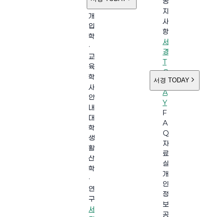
공
소
지
개
사
입
항
학
서
·
경
교
T
육
O
학
서경 TODAY
D
사
A
안
Y
내
F
대
A
학
Q
생
자
활
료
산
실
학
개
·
인
연
정
구
보
서
공