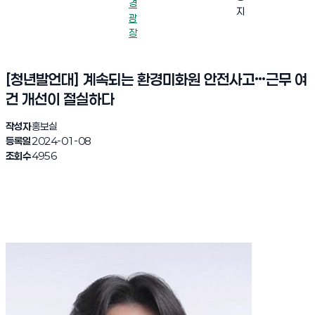
경
지
광
장
[청년발언대] 계속되는 환경미화원 안전사고…근무 여
건 개선이 절실하다
작성자
홍보실
등록일
2024-01-08
조회수
4956