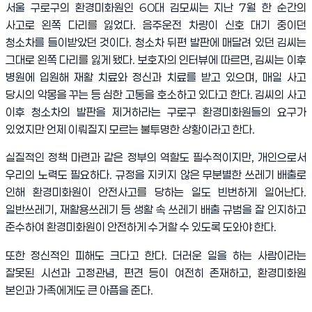
서울 구로구의 환경미화원인
60
대 김모씨는 지난
7
월 한 순간의
사고로 왼쪽 다리를 잃었다
.
음주운전 차량이 신호 대기 중이던
청소차를 들이받았던 것이다
.
청소차 뒤편 발판에 매달려 있던 김씨는
그대로 왼쪽 다리를 잃게 됐다
.
보호자의 인터뷰에 따르면
,
김씨는 이후
병원에 입원해 재활 치료와 정신과 치료를 받고 있으며
,
매일 사고
당시의 악몽을 꾸는 등 심한 고통을 호소하고 있다고 한다
.
김씨의 사고
이후 청소차의 발판을 제거하라는 구로구 환경미화원들의 요구가
있었지만 언제 이뤄질지 모르는 불투명한 상황이라고 한다
.
실질적인 정책 마련과 같은 정부의 역할도 필수적이지만
,
개인으로서
우리의 노력도 필요하다
.
규정을 지키지 않은 무분별한 쓰레기 배출로
인해 환경미화원이 안전사고를 당하는 일도 빈번하게 일어난다
.
일반쓰레기
,
재활용쓰레기 등 생활 속 쓰레기 배출 규범을 잘 인지하고
준수하여 환경미화원이 안전하게 수거할 수 있도록 도와야 한다
.
또한 정신적인 피해도 크다고 한다
.
더러운 일을 하는 사람이라는
잘못된 시선과 고정관념
,
편견 등이 여전히 존재하고
,
환경미화원
본인과 가족에게도 큰 아픔을 준다
.