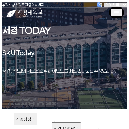
(새창 열림)
(새창 열림)
(새창 열림)
서경대학교
수강신청
서경포탈
증명서발급
서경 TODAY
SKU Today
SKU Today
서경대학교의 새로운 소식과 이벤트를 매일 만나보실 수 있습니다.
서경광장
대
학
서경 TODAY