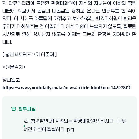
한 다큐멘터리에 출연한 환경미화원이 자신의 자녀들이 아빠의 직업
때문에 학교에서 놀림과 따돌림을 당하고 온다는 인터뷰를 한 적이
있다
.
이 사회를 아름답게 가꿔주고 보호해주는 환경미화원의 환경을
우리가 미화해주는 건 어떨까
.
더 이상 위험에 노출되지 않도록
,
잘못된
시선으로 인해 상처받지 않도록 이제는 그들의 환경을 지켜줘야 할
때다
.
【
청년서포터즈
7
기 이준재
】
<원문출처>
청년일보
https://www.youthdaily.co.kr/news/article.html?no=142978
(새 창 열림)
첨부파일
[청년발언대] 계속되는 환경미화원 안전사고…근무
(새 창 열림)
여건 개선이 절실하다.jpg