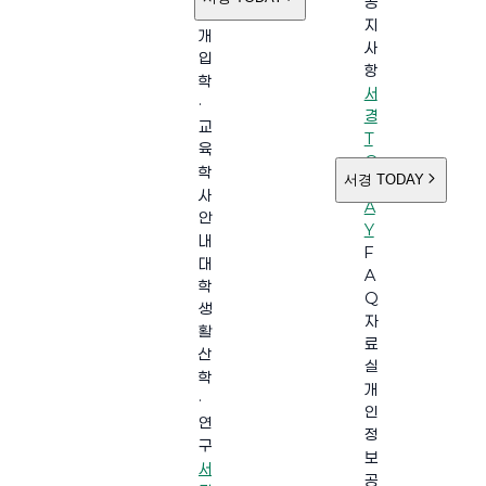
공
소
지
개
사
입
항
학
서
·
경
교
T
육
O
학
서경 TODAY
D
사
A
안
Y
내
F
대
A
학
Q
생
자
활
료
산
실
학
개
·
인
연
정
구
보
서
공