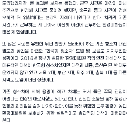
도입했었지만
,
큰 효과를 보지는 못했다
.
근무 시간을 야간이 아닌
주간으로 변경해 사고를 줄이려 했지만
,
출근과 등교 시간이 겹쳐
오히려 더 위험하다는 현장의 지적이 나왔다고 한다
.
차라리 기존
시간대에 근무하는 게 나아서 여전히 야간에 근무하는 환경미화원이
많은 게 현실입니다
.
또 많은 사고를 유발한 뒤편 발판에 올라타야 하는 기존 청소차 대신
별도의 공간을 마련한
‘
한국형 청소차
’
도입 및 보급도 지지부진한
상황이다
. 2018
년 정부가 발표한
‘
환경미화원 작업 안전 개선대책
’
의
대표적인 대책이 한국형 청소차였지만 대전과 세종
,
울산은 단 한 대도
운영되지 않고 있고 서울
7
대
,
부산
3
대
,
제주
2
대
,
충북
1
대 등 다른
지역도 도입이 더딘 상황이다
.
기존 청소차에 비해 용량이 적고 차체는 커서 좁은 골목 진입이
어렵다는 현장의 애로사항도 있다고 한다
.
긴밀한 소통을 통해 행정과
현장의 괴리감을 줄여 나가야 한다
.
이를 통해 위험한 근무 환경에 놓인
환경미화원을 보호하기 위한 실질적이고 효과적인 대책이 마련돼야
한다
.