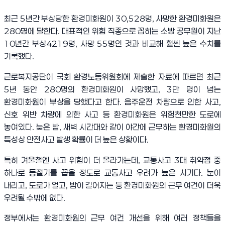
최근
5
년간 부상당한 환경미화원이
30,528
명
,
사망한 환경미화원은
280
명에 달한다
.
대표적인 위험 직종으로 꼽히는 소방 공무원이 지난
10
년간 부상
4219
명
,
사망
55
명인 것과 비교해 훨씬 높은 수치를
기록했다
.
근로복지공단이 국회 환경노동위원회에 제출한 자료에 따르면 최근
5
년 동안
280
명의 환경미화원이 사망했고
, 3
만 명이 넘는
환경미화원이 부상을 당했다고 한다
.
음주운전 차량으로 인한 사고
,
신호 위반 차량에 의한 사고 등 환경미화원은 위험천만한 도로에
놓여있다
.
늦은 밤
,
새벽 시간대와 같이 야간에 근무하는 환경미화원의
특성상 안전사고 발생 확률이 더 높은 상황이다
.
특히 겨울철엔 사고 위험이 더 올라가는데
,
교통사고
3
대 취약점 중
하나로 동절기를 꼽을 정도로 교통사고 우려가 높은 시기다
.
눈이
내리고
,
도로가 얼고
,
밤이 길어지는 등 환경미화원의 근무 여건이 더욱
우려될 수밖에 없다
.
정부에서는 환경미화원의 근무 여건 개선을 위해 여러 정책들을