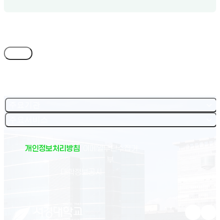
목록
주요기관
주요서비스
개인정보처리방침
이메일무단수집거
부
(새 창 열림)
대학정보공시
유튜브 새
인스