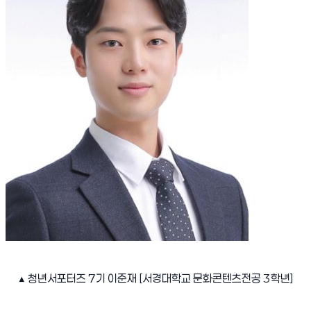
▲
청년서포터즈
7
기 이준재
[
서경대학교 문화콘텐츠전공
3
학년
]