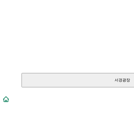
서경광장
메인페이지로 이동