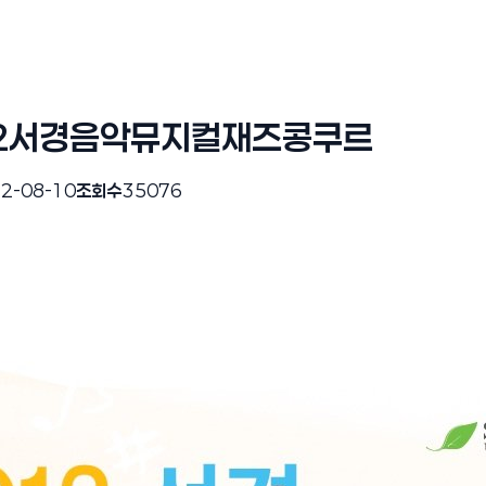
12서경음악뮤지컬재즈콩쿠르
2-08-10
조회수
35076