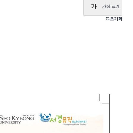
가
가장 크게
초기화