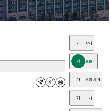
작게
가
가
보통
가
조금 크게
가
크게