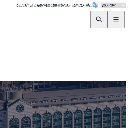
(새창 열림)
(새창 열림)
(새창 열림)
(새창 열림)
(새창 열림)
수강신청
서경포탈
학술정보관
발전기금
증명서발급