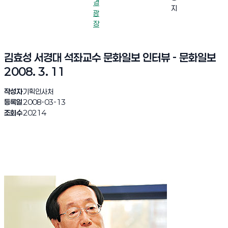
경
지
광
장
김효성 서경대 석좌교수 문화일보 인터뷰 - 문화일보
2008. 3. 11
작성자
기획인사처
등록일
2008-03-13
조회수
20214