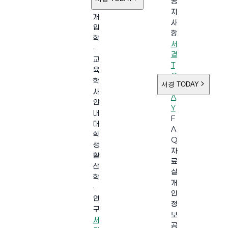
공
소
지
개
사
입
항
학
서
·
경
교
T
육
O
학
서경 TODAY
D
사
A
안
Y
내
F
대
A
학
Q
생
자
활
료
산
실
학
개
·
인
연
정
구
보
서
공