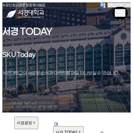
(새창 열림)
(새창 열림)
(새창 열림)
서경대학교
수강신청
서경포탈
증명서발급
서경 TODAY
SKU Today
SKU Today
서경대학교의 새로운 소식과 이벤트를 매일 만나보실 수 있습니다.
서경광장
대
학
서경 TODAY