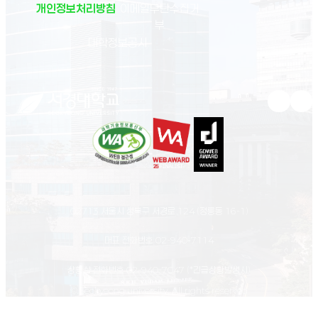
개인정보처리방침
이메일무단수집거
부
(새 창 열림)
대학정보공시
유튜브 새
인스
02713 서울시 성북구 서경로 124 (정릉동 16-1)
대표 전화번호
02-940-7114
상황실 전화번호
02-940-7047
(*긴급상황발생시)
© Seokyeong university. All rights reserved