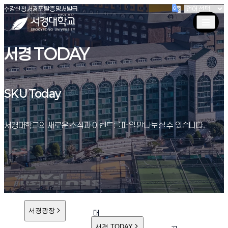
(새창 열림)
(새창 열림)
(새창 열림)
서경대학교
수강신청
서경포탈
증명서발급
서경 TODAY
SKU Today
SKU Today
서경대학교의 새로운 소식과 이벤트를 매일 만나보실 수 있습니다.
서경광장
대
학
서경 TODAY