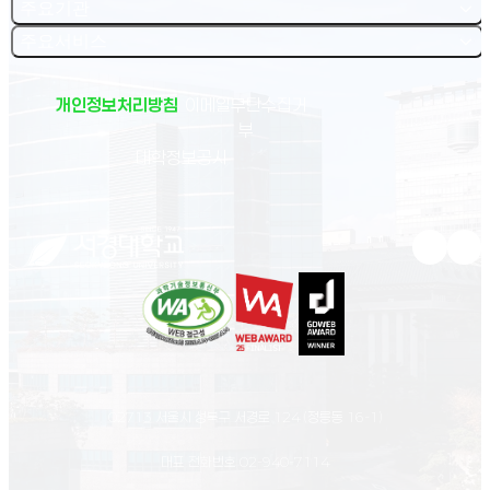
주요기관
주요서비스
개인정보처리방침
이메일무단수집거
부
(새 창 열림)
대학정보공시
유튜브 새
인스
02713 서울시 성북구 서경로 124 (정릉동 16-1)
대표 전화번호
02-940-7114