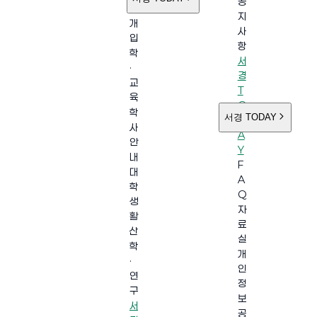
공
소
지
개
사
입
항
학
서
·
경
교
T
육
O
학
서경 TODAY
D
사
A
안
Y
내
F
대
A
학
Q
생
자
활
료
산
실
학
개
·
인
연
정
구
보
서
공