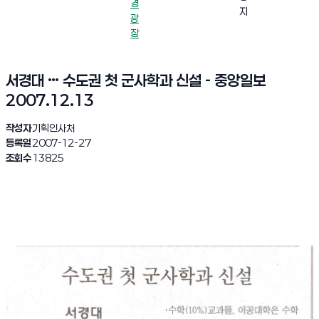
경
지
광
장
서경대 … 수도권 첫 군사학과 신설 - 중앙일보
2007.12.13
작성자
기획인사처
등록일
2007-12-27
조회수
13825