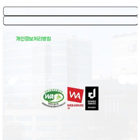
주요기관
주요서비스
개인정보처리방침
이메일무단수집거
부
(새 창 열림)
대학정보공시
유튜브 새
인스
02713 서울시 성북구 서경로 124 (정릉동 16-1)