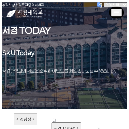
(새창 열림)
(새창 열림)
(새창 열림)
서경대학교
수강신청
서경포탈
증명서발급
서경 TODAY
SKU Today
SKU Today
서경대학교의 새로운 소식과 이벤트를 매일 만나보실 수 있습니다.
서경광장
대
학
서경 TODAY