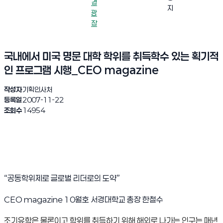
경
지
광
장
국내에서 미국 명문 대학 학위를 취득학수 있는 획기적
인 프로그램 시행_CEO magazine
작성자
기획인사처
등록일
2007-11-22
조회수
14954
“공동학위제로 글로벌 리더로의 도약”
CEO magazine 10월호 서경대학교 총장 한철수
조기유학은 물론이고 학위를 취득하기 위해
해외로 나가는 인구는 매년