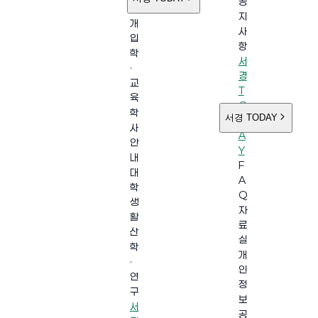
공
소
지
개
사
입
항
학
서
·
경
교
T
육
O
학
서경 TODAY
D
사
A
안
Y
내
F
대
A
학
Q
생
자
활
료
산
실
학
개
·
인
연
정
구
보
서
공