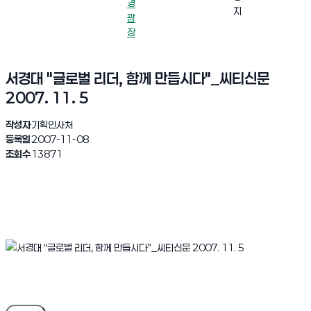
경
지
광
장
서경대 "글로벌 리더, 함께 만듭시다"_씨티신문
2007. 11. 5
작성자
기획인사처
등록일
2007-11-08
조회수
13871