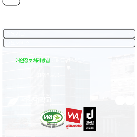
목록
주요기관
주요서비스
개인정보처리방침
이메일무단수집거
부
(새 창 열림)
대학정보공시
유튜브 새
인스