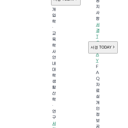
공
소
지
개
사
입
항
학
서
·
경
교
T
육
O
학
서경 TODAY
D
사
A
안
Y
내
F
대
A
학
Q
생
자
활
료
산
실
학
개
·
인
연
정
구
보
서
공