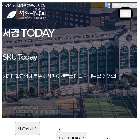
(새창 열림)
(새창 열림)
(새창 열림)
서경대학교
수강신청
서경포탈
증명서발급
서경 TODAY
SKU Today
SKU Today
서경대학교의 새로운 소식과 이벤트를 매일 만나보실 수 있습니다.
서경광장
대
학
서경 TODAY