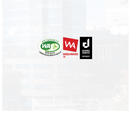
(새 창 열림)
대학정보공시
유튜브 새
인스
02713 서울시 성북구 서경로 124 (정릉동 16-1)
대표 전화번호
02-940-7114
상황실 전화번호
02-940-7047
(*긴급상황발생시)
© Seokyeong university. All rights reserved