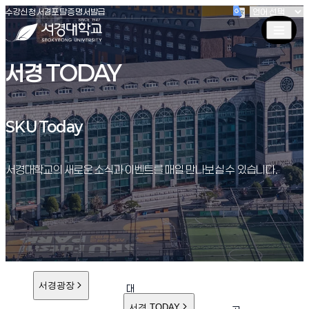
(새창 열림)
(새창 열림)
(새창 열림)
서경대학교
수강신청
서경포탈
증명서발급
서경 TODAY
SKU Today
SKU Today
서경대학교의 새로운 소식과 이벤트를 매일 만나보실 수 있습니다.
서경광장
대
학
서경 TODAY