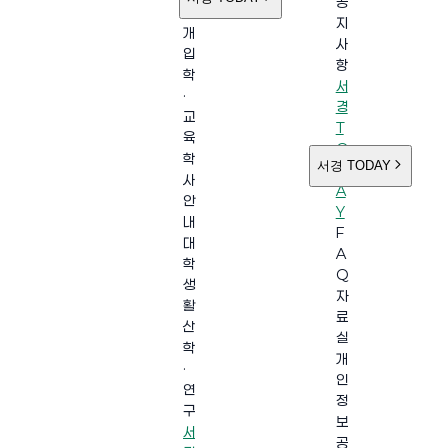
공
소
지
개
사
입
항
학
서
·
경
교
T
육
O
학
서경 TODAY
D
사
A
안
Y
내
F
대
A
학
Q
생
자
활
료
산
실
학
개
·
인
연
정
구
보
서
공