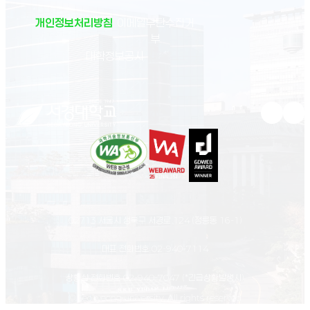
개인정보처리방침
이메일무단수집거
부
(새 창 열림)
대학정보공시
유튜브 새
인스
02713 서울시 성북구 서경로 124 (정릉동 16-1)
대표 전화번호
02-940-7114
상황실 전화번호
02-940-7047
(*긴급상황발생시)
© Seokyeong university. All rights reserved