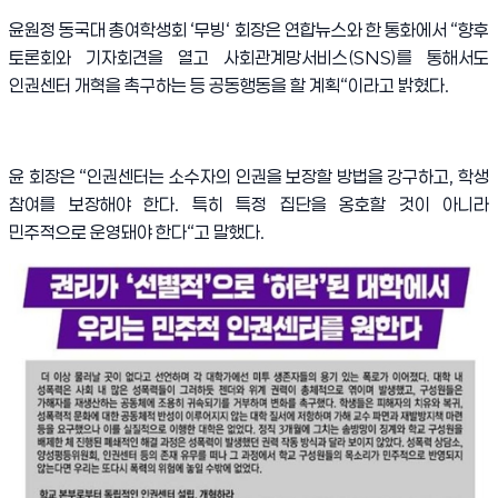
윤원정 동국대 총여학생회
‘
무빙
‘
회장은 연합뉴스와 한 통화에서
“
향후
토론회와 기자회견을 열고 사회관계망서비스
(SNS)
를 통해서도
인권센터 개혁을 촉구하는 등 공동행동을 할 계획
“
이라고 밝혔다
.
윤 회장은
“
인권센터는 소수자의 인권을 보장할 방법을 강구하고
,
학생
참여를 보장해야 한다
.
특히 특정 집단을 옹호할 것이 아니라
민주적으로 운영돼야 한다
“
고 말했다
.