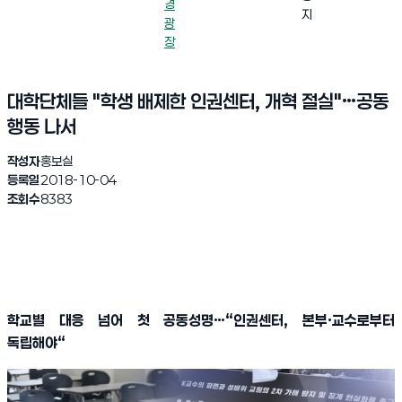
경
지
광
장
대학단체들 "학생 배제한 인권센터, 개혁 절실"…공동
행동 나서
작성자
홍보실
등록일
2018-10-04
조회수
8383
학교별 대응 넘어 첫 공동성명
…
“
인권센터
,
본부
·
교수로부터
독립해야
“