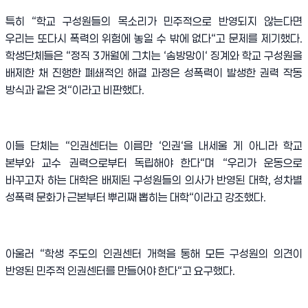
특히
“
학교 구성원들의 목소리가 민주적으로 반영되지 않는다면
우리는 또다시 폭력의 위험에 놓일 수 밖에 없다
“
고 문제를 제기했다
.
학생단체들은
“
정직
3
개월에 그치는
‘
솜방망이
‘
징계와 학교 구성원을
배제한 채 진행한 폐쇄적인 해결 과정은 성폭력이 발생한 권력 작동
방식과 같은 것
“
이라고 비판했다
.
이들 단체는
“
인권센터는 이름만
‘
인권
‘
을 내세울 게 아니라 학교
본부와 교수 권력으로부터 독립해야 한다
“
며
“
우리가 운동으로
바꾸고자 하는 대학은 배제된 구성원들의 의사가 반영된 대학
,
성차별
성폭력 문화가 근본부터 뿌리째 뽑히는 대학
“
이라고 강조했다
.
아울러
“
학생 주도의 인권센터 개혁을 통해 모든 구성원의 의견이
반영된 민주적 인권센터를 만들어야 한다
“
고 요구했다
.