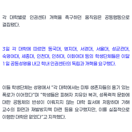
각 대학별로 인권센터 개혁을 촉구하던 움직임은 공동행동으로
결집됐다
.
3
일 각 대학에 따르면 동국대
,
명지대
,
서경대
,
서울대
,
성균관대
,
숙명여대
,
세종대
,
인천대
,
인하대
,
이화여대 등의 학생단체들은 이달
1
일 공동성명을 내고 학내 인권센터의 독립과 개혁을 요구했다
.
이들 학생단체는 성명에서
“
각 대학에서는 미투 생존자들의 용기 있는
폭로가 이어졌다
“
며
“
학생들은 피해자 치유와 복귀
,
성폭력적 문화에
대한 공동체의 반성이 이뤄지지 않는 대학 질서에 저항하며 가해
교수의 파면과 재발방지책 마련 등을 요구했지만
,
이를 실질적으로
이행한 대학은 없었다
“
고 지적했다
.