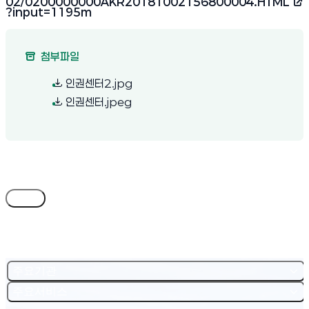
02/0200000000AKR20181002156800004.HTML
(새 창 열림)
?input=1195m
첨부파일
(새 창 열림)
인권센터2.jpg
(새 창 열림)
인권센터.jpeg
목록
주요기관
주요서비스