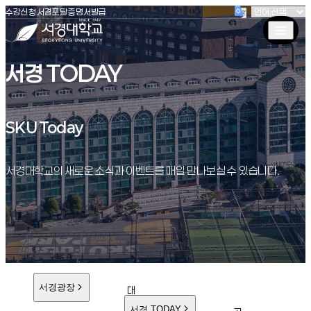
(새창 열림)
(새창 열림)
(새창 열림)
서경대학교
수강신청
서경포탈
증명서발급
서경 TODAY
SKU Today
SKU Today
서경대학교의 새로운 소식과 이벤트를 매일 만나보실 수 있습니다.
서경광장
대
학
서경 TODAY