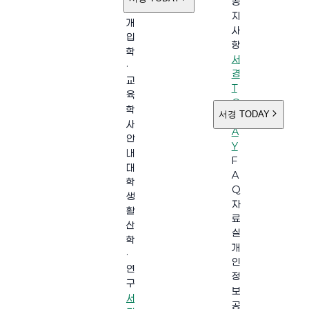
공
소
지
개
사
입
항
학
서
·
경
교
T
육
O
학
서경 TODAY
D
사
A
안
Y
내
F
대
A
학
Q
생
자
활
료
산
실
학
개
·
인
연
정
구
보
서
공