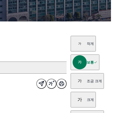
작게
가
가
보통
가
조금 크게
가
크게