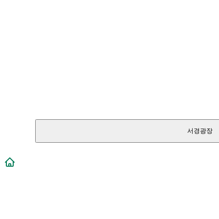
서경광장
메인페이지로 이동