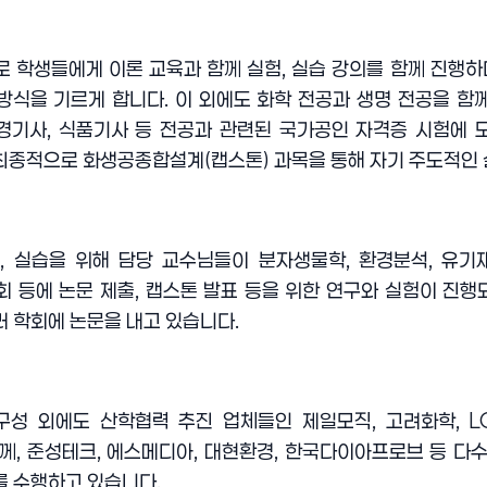
로 학생들에게 이론 교육과 함께 실험
,
실습 강의를 함께 진행하
방식을 기르게 합니다
.
이 외에도 화학 전공과 생명 전공을 함
경기사
,
식품기사 등 전공과 관련된 국가공인 자격증 시험에 
최종적으로 화생공종합설계
(
캡스톤
)
과목을 통해 자기 주도적인
험
,
실습을 위해 담당 교수님들이 분자생물학
,
환경분석
,
유기
회 등에 논문 제출
,
캡스톤 발표 등을 위한 연구와 실험이 진행
러 학회에 논문을 내고 있습니다
.
구성 외에도 산학협력 추진 업체들인 제일모직
,
고려화학
, 
함께
,
준성테크
,
에스메디아
,
대현환경
,
한국다이아프로브 등 다수
를 수행하고 있습니다
.