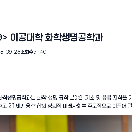
<9> 이공대학 화학생명공학과
8-09-28
조회수
9140
화학생명공학과는 화학
·
생명 공학 분야의 기초 및 응용 지식을 
추고
21
세기 융
·
복합의 창의적 미래사회를 주도적으로 이끌어 갈