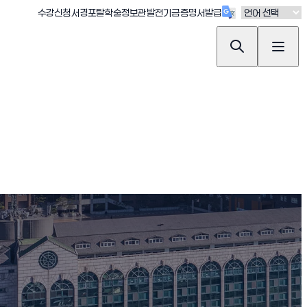
(새창 열림)
(새창 열림)
(새창 열림)
(새창 열림)
(새창 열림)
수강신청
서경포탈
학술정보관
발전기금
증명서발급