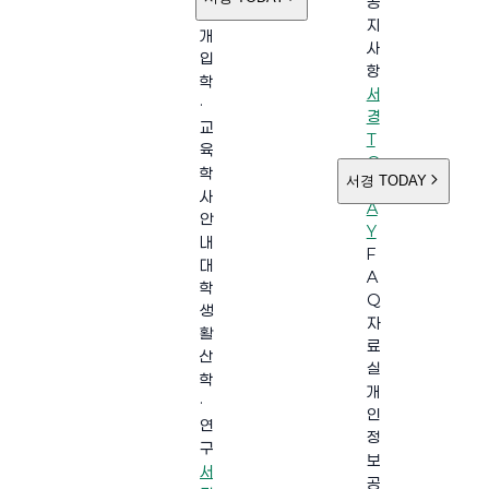
공
소
지
개
사
입
항
학
서
·
경
교
T
육
O
학
서경 TODAY
D
사
A
안
Y
내
F
대
A
학
Q
생
자
활
료
산
실
학
개
·
인
연
정
구
보
서
공