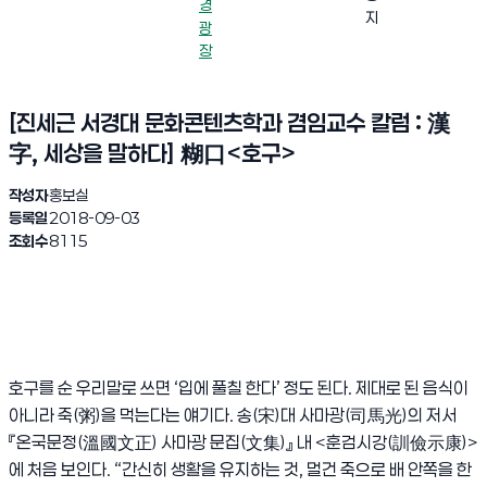
경
지
광
장
[진세근 서경대 문화콘텐츠학과 겸임교수 칼럼 : 漢
字, 세상을 말하다] 糊口<호구>
작성자
홍보실
등록일
2018-09-03
조회수
8115
호구를 순 우리말로 쓰면
‘
입에 풀칠 한다
’
정도 된다
.
제대로 된 음식이
아니라 죽
(
粥
)
을 먹는다는 얘기다
.
송
(
宋
)
대 사마광
(
司馬光
)
의 저서
『
온국문정
(
溫國文正
)
사마광 문집
(
文集
)
』
내
<
훈검시강
(
訓儉示康
)>
에 처음 보인다
. “
간신히 생활을 유지하는 것
,
멀건 죽으로 배 안쪽을 한