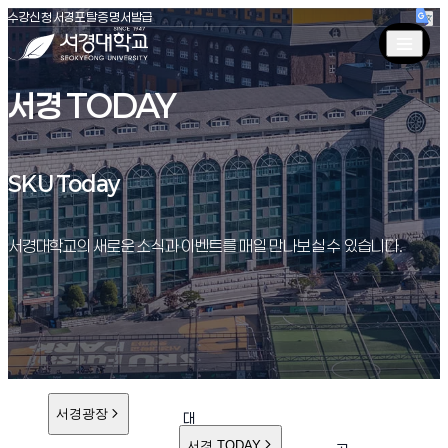
(새창 열림)
(새창 열림)
(새창 열림)
서경대학교
수강신청
서경포탈
증명서발급
서경 TODAY
SKU Today
SKU Today
서경대학교의 새로운 소식과 이벤트를 매일 만나보실 수 있습니다.
서경광장
대
학
서경 TODAY