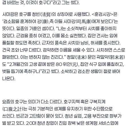
겹 바르는 것
,
이것이 호구다
”
라고 그는 썼다
.
사마광은 호구를 청빈
(
淸貧
)
의 상징어로 사용했다
. <
훈검시강
>
은
‘
검소함을 훈계하여 강
(
康
),
즉 아들 사마강
(
司馬康
)
에게 보인다
’
는
뜻이다
.
일종의 가훈인 셈이다
. “
나는 소싯적부터 사치를 좋아하지
않았다
.
근검을 중히 여겼고
,
이를 몸소 실천했다
.
집안 건사는 입에
풀칠할 정도면 족하다
.
근자의 풍속은 사치와 낭비
,
허세를 중시한다
.
건국 초와 너무 다르다
.
검약하면 이름을 세울 수 있다
.
사치하면 스스로
패망한다
.
이는 변하지 않는 진리다
.”
청말
(
淸末
)
문인 곽말약
(
郭末若
)
도
“2
개월간의 고생 끝에 받은
80
위안
(
元
),
집안 식구 입에 풀칠하고
,
벗들 돕기에 족하구나
”
라고 썼다
.
소박하고 검소한 생활이 절로 배어
나온다
.
요즘의 호구는 의미가 다소 다르다
.
호구지책 혹은 구복지계
(
口腹之計
)
는 극히 기본적인 생계를 유지하기 위한 수단쯤으로
쓰인다
.
빈곤과 고단함이 묻어 있다
.
청년 실업
,
고용 부진으로 정부가
벌 받고 있다
. 20
대 청년 창업이 진입 장벽 낮은 생계형 서비스업에