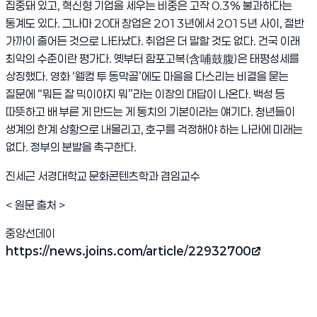
집중돼 있고
,
혁신형 기업을 세우는 비중은 고작
0.3%
불과하다는
통계도 있다
.
그나마
20
대 창업은
2013
년에서
2015
년 사이
,
절반
가까이 줄어든 것으로 나타났다
.
취업은 더 말할 것도 없다
.
건국 이래
최악의 수준이란 평가다
.
옛부터 함포고복
(
含哺鼓腹
)
은 태평성세를
상징했다
.
영화
‘
웰컴 투 동막골
’
에도 마을을 다스리는 비결을 묻는
질문에
“
뭐든 잘 믹이야지 뭐
”
라는 이장의 대답이 나온다
.
백성 등
따뜻하고 배 부른 게 만드는 게 통치의 기본이라는 얘기다
.
청년들이
생계의 한계 상황으로 내몰리고
,
호구를 걱정해야 하는 나라에 미래는
없다
.
정부의 분발을 촉구한다
.
진세근 서경대학교 문화콘텐츠학과 겸임교수
<
원문 출처
>
중앙선데이
https://news.joins.com/article/22932700
(새 창 열림)