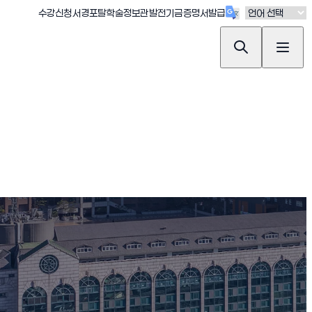
(새창 열림)
(새창 열림)
(새창 열림)
(새창 열림)
(새창 열림)
수강신청
서경포탈
학술정보관
발전기금
증명서발급