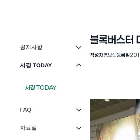
블록버스터 미
공지사항
작성자
홍보실
등록일
201
서경 TODAY
서경 TODAY
FAQ
자료실