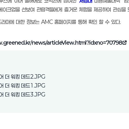
부스에 이어 올해에도 코믹콘에 참여한 ‘
서경대
미용예술대학’ ‘
메이크업을 선보여 관람객들에게 즐거운 체험을 제공하여 관심을 
드라마에 대한 정보는 AMC 홈페이지를 통해 확인 할 수 있다.
w.greened.kr/news/articleView.html?idxno=70798
(새 창 열림)
어 더 워킹 데드2.JPG
(새 창 열림)
어 더 워킹 데드1.JPG
(새 창 열림)
어 더 워킹 데드3.JPG