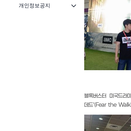
개인정보공지
블록버스터 미국드라마 
데
드'(Fear the W