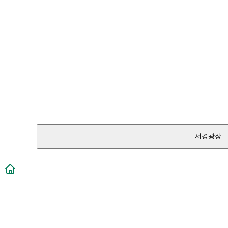
서경광장
메인페이지로 이동