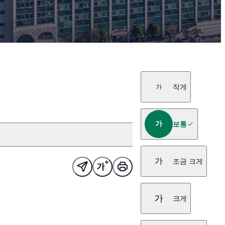
작게
가
가
보통
가
조금 크게
가
크게