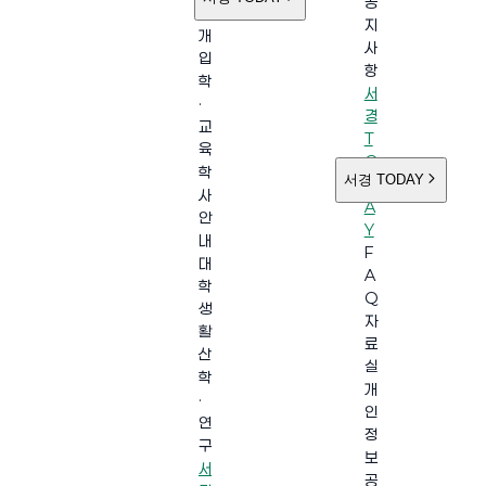
공
소
지
개
사
입
항
학
서
·
경
교
T
육
O
학
서경 TODAY
D
사
A
안
Y
내
F
대
A
학
Q
생
자
활
료
산
실
학
개
·
인
연
정
구
보
서
공