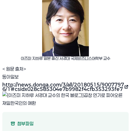
이즈미 지하루 일본 출신 서경대 국제비즈니스어학부 교수
< 원문 출처>
동아일보
http://news.donga.com/3/all/20180515/9007797
(새 창 열림)
6/1#csidx028c585304e7b9982f4cfb353293fe7
첨부파일