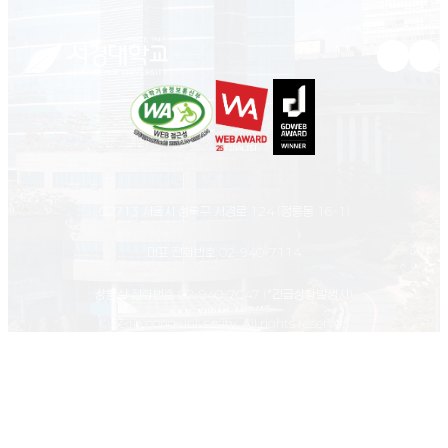
유튜브 새
인스
02713 서울시 성북구 서경로 124 (정릉동 16-1)
대표 전화번호
02-940-7114
상황실 전화번호
02-940-7047
(*긴급상황발생시)
© Seokyeong university. All rights reserved