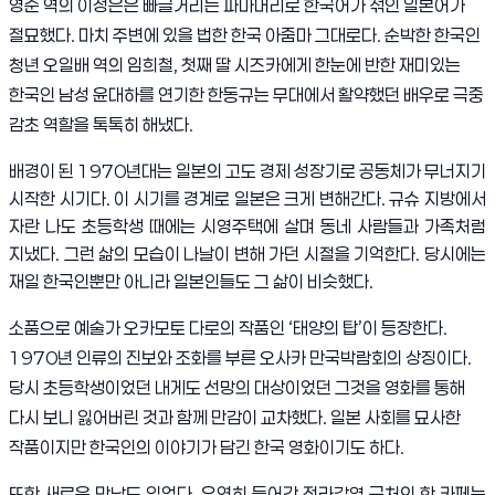
영순 역의 이정은은 빠글거리는 파마머리로 한국어가 섞인 일본어가
절묘했다. 마치 주변에 있을 법한 한국 아줌마 그대로다. 순박한 한국인
청년 오일배 역의 임희철, 첫째 딸 시즈카에게 한눈에 반한 재미있는
한국인 남성 윤대하를 연기한 한동규는 무대에서 활약했던 배우로 극중
감초 역할을 톡톡히 해냈다.
배경이 된 1970년대는 일본의 고도 경제 성장기로 공동체가 무너지기
시작한 시기다. 이 시기를 경계로 일본은 크게 변해간다. 규슈 지방에서
자란 나도 초등학생 때에는 시영주택에 살며 동네 사람들과 가족처럼
지냈다. 그런 삶의 모습이 나날이 변해 가던 시절을 기억한다. 당시에는
재일 한국인뿐만 아니라 일본인들도 그 삶이 비슷했다.
소품으로 예술가 오카모토 다로의 작품인 ‘태양의 탑’이 등장한다.
1970년 인류의 진보와 조화를 부른 오사카 만국박람회의 상징이다.
당시 초등학생이었던 내게도 선망의 대상이었던 그것을 영화를 통해
다시 보니 잃어버린 것과 함께 만감이 교차했다. 일본 사회를 묘사한
작품이지만 한국인의 이야기가 담긴 한국 영화이기도 하다.
또한 새로운 만남도 있었다. 우연히 들어간 전라감영 근처의 한 카페는