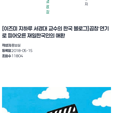
경
지
광
장
[이즈미 지하루 서경대 교수의 한국 블로그]곱창 연기
로 피어오른 재일한국인의 애환
작성자
홍보실
등록일
2018-05-15
조회수
11804