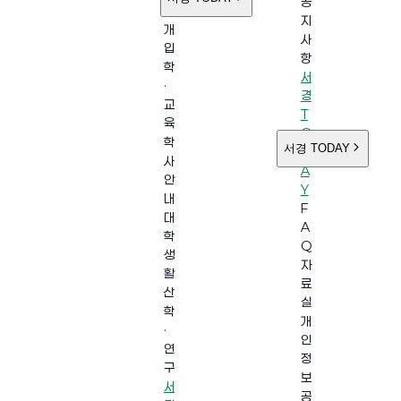
공
소
지
개
사
입
항
학
서
·
경
교
T
육
O
학
서경 TODAY
D
사
A
안
Y
내
F
대
A
학
Q
생
자
활
료
산
실
학
개
·
인
연
정
구
보
서
공