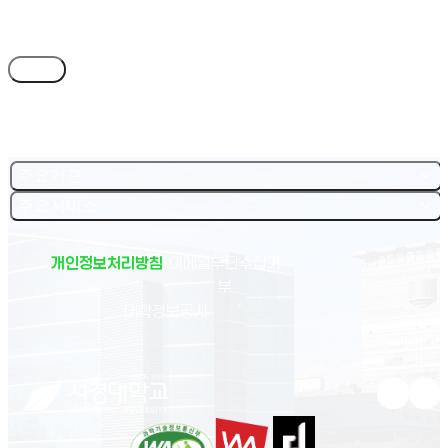
목록
주요기관
주요서비스
개인정보처리방침
이메일무단수집거
부
(새 창 열림)
대학정보공시
유튜브 새
인스