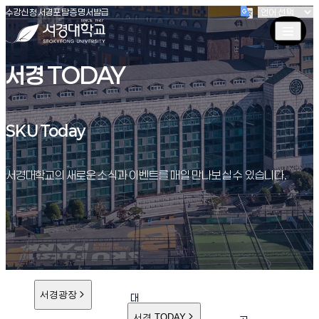
(새창 열림)
(새창 열림)
(새창 열림)
서경대학교
수강신청
서경포탈
증명서발급
서경 TODAY
SKU Today
SKU Today
서경대학교의 새로운 소식과 이벤트를 매일 만나보실 수 있습니다.
서경광장
대
학
서경 TODAY