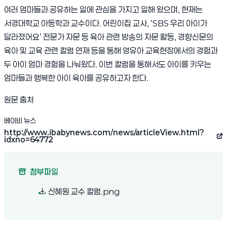
여러 엄마들과 공유하는 일에 관심을 가지고 일해 왔으며, 현재는
서경대학교 아동학과 교수이다. 어린이집 교사, ‘SBS 우리 아이가
달라졌어요’ 전문가 자문 등 육아 관련 방송의 자문 활동, 경향신문의
육아 및 교육 관련 칼럼 연재 등을 통해 영유아 교육현장에서의 경험과
두 아이 엄마 경험을 나눠왔다. 이번 칼럼을 통해서도 아이를 키우는
엄마들과 행복한 아이 육아를 공유하고자 한다.
원문 출처
베이비 뉴스
http://www.ibabynews.com/news/articleView.html?
(새 창 열림)
idxno=64772
첨부파일
(새 창 열림)
신혜원 교수 칼럼.png