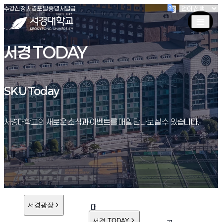
(새창 열림)
(새창 열림)
(새창 열림)
서경대학교
수강신청
서경포탈
증명서발급
서경 TODAY
SKU Today
SKU Today
서경대학교의 새로운 소식과 이벤트를 매일 만나보실 수 있습니다.
서경광장
대
학
서경 TODAY