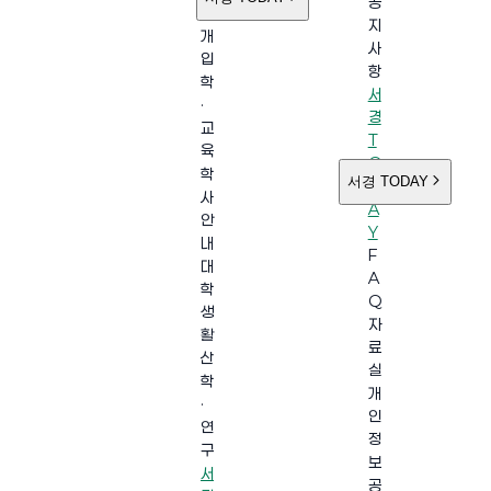
공
소
지
개
사
입
항
학
서
·
경
교
T
육
O
학
서경 TODAY
D
사
A
안
Y
내
F
대
A
학
Q
생
자
활
료
산
실
학
개
·
인
연
정
구
보
서
공