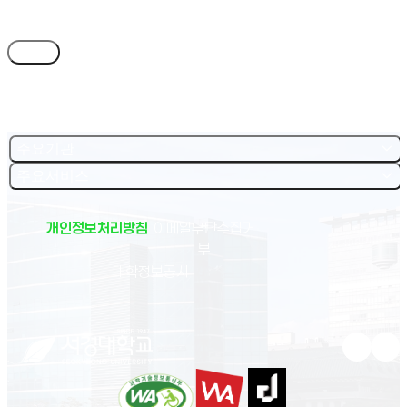
목록
주요기관
주요서비스
개인정보처리방침
이메일무단수집거
부
(새 창 열림)
대학정보공시
유튜브 새
인스