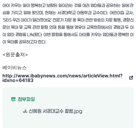
아이 키우는 일이 행복하고 보람된 일이라는 것을 여러 엄마들과 공유하는 일에 관
심을 가지고 일해 왔으며, 현재는 서경대학교 아동학과 교수이다. 어린이집 교사,
‘SBS 우리 아이가 달라졌어요’ 전문가 자문 등 육아 관련 방송의 자문 활동, 경향신
문의 육아 및 교육 관련 칼럼 연재 등을 통해 영유아 교육현장에서의 경험과 두 아
이 엄마 경험을 나눠왔다. 이번 칼럼을 통해서도 아이를 키우는 엄마들과 행복한 아
이 육아를 공유하고자 한다.
<원문출처>
베이비뉴스
http://www.ibabynews.com/news/articleView.html?
(새 창 열림)
idxno=64183
첨부파일
(새 창 열림)
신혜원 서경대교수 칼럼.jpg