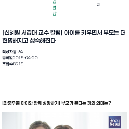
경
지
광
장
[신혜원 서경대 교수 칼럼] 아이를 키우면서 부모는 더
현명해지고 성숙해진다
작성자
홍보실
등록일
2018-04-20
조회수
8519
[좌충우돌 아이와 함께 성장하기] 부모가 된다는 것의 의미는?