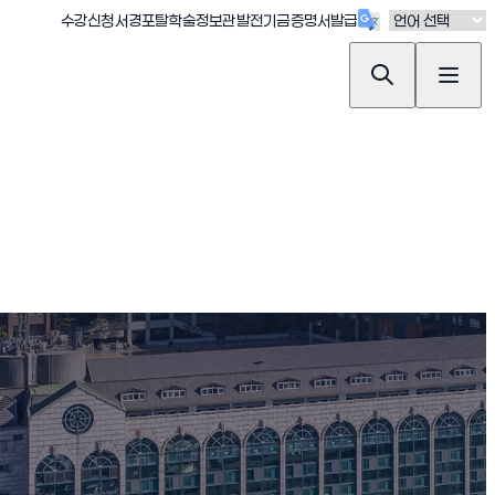
(새창 열림)
(새창 열림)
(새창 열림)
(새창 열림)
(새창 열림)
수강신청
서경포탈
학술정보관
발전기금
증명서발급