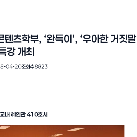
텐츠학부, ‘완득이’, ‘우아한 거짓말’
특강 개최
8-04-20
조회수
8823
 교내 혜인관
410
호서