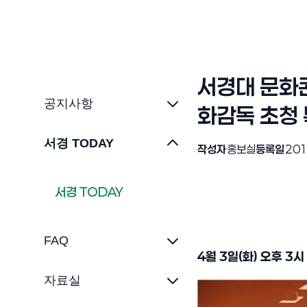
서경대 문화콘
공지사항
화감독 초청 
서경 TODAY
작성자
홍보실
등록일
201
서경 TODAY
FAQ
4
월
3
일
(
화
)
오후
3
시
자료실