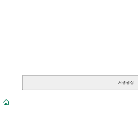
서경광장
메인페이지로 이동