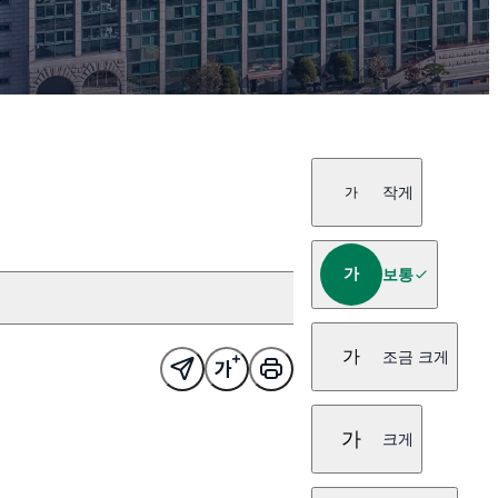
작게
가
가
보통
가
조금 크게
가
크게