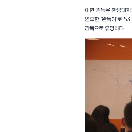
이한 감독은 한양대
연출한
‘
완득이
’
로
53
감독으로 유명하다
.