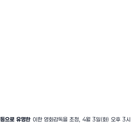
’
등으로 유명한
이한 영화감독을 초청
, 4
월
3
일
(
화
)
오후
3
시