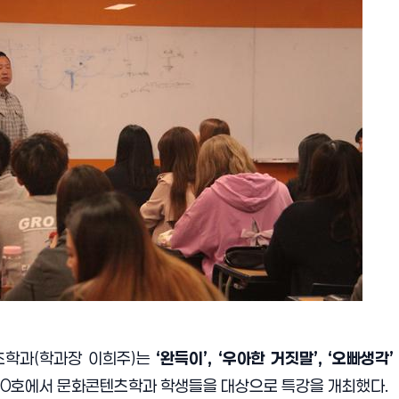
츠학과
(
학과장 이희주
)
는
‘
완득이
’, ‘
우아한 거짓말
’, ‘
오빠생각
0
호에서 문화콘텐츠학과 학생들을 대상으로 특강을 개최했다
.