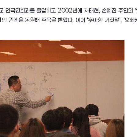
학교 연극영화과를 졸업하고
2002
년에 차태현
,
손예진 주연의
‘
1
만 관객을 동원해 주목을 받았다
.
이어
‘
우아한 거짓말
’, ‘
오빠