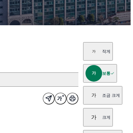
작게
가
가
보통
가
조금 크게
가
크게