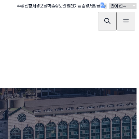
(새창 열림)
(새창 열림)
(새창 열림)
(새창 열림)
(새창 열림)
수강신청
서경포탈
학술정보관
발전기금
증명서발급