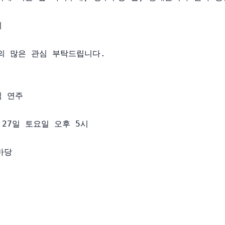


 많은 관심 부탁드립니다.

 연주

 27일 토요일 오후 5시

마당