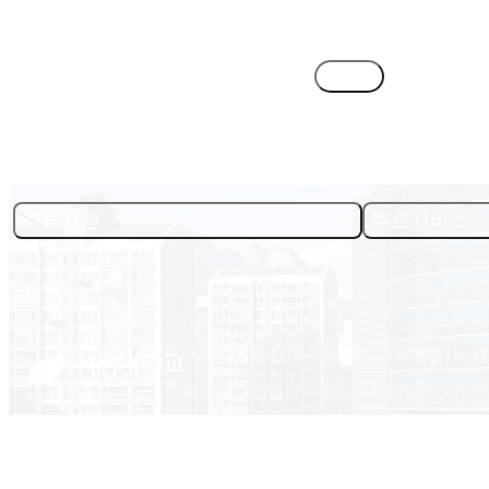
목록
주요기관
주요서비스
02713 서울시 성북구 서경로 124 (정릉동 16-1)
© Seokyeong university. All rights reserved