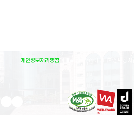
(
개인정보처리방침
이메일무단수집거부
대학정보공시
)
유튜브 새 창으로 열림
인스타그램 새 창으로 열림