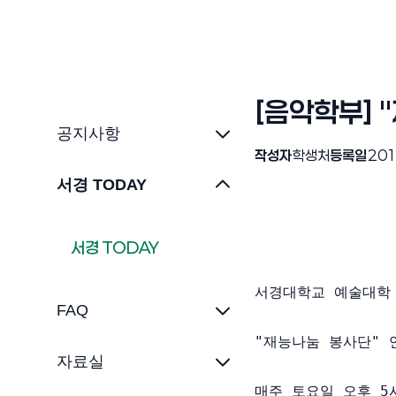
[음악학부] 
공지사항
작성자
학생처
등록일
201
서경 TODAY
서경 TODAY
서경대학교 예술대학
FAQ
"재능나눔 봉사단" 
자료실
매주 토요일 오후 5