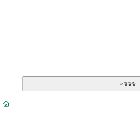
서경광장
메인페이지로 이동