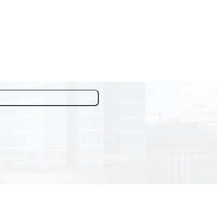
대표 전화번호
02-940-7114
상황실 전화번호
02-940-7047
(*긴급상황발생시