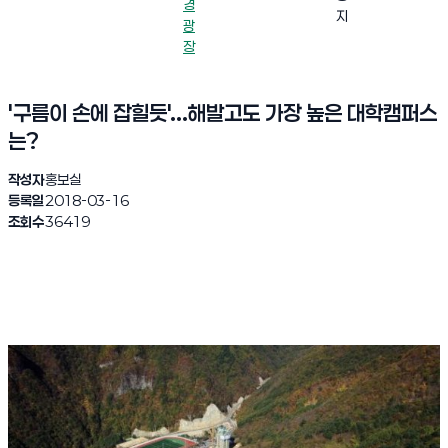
경
지
광
장
'구름이 손에 잡힐듯'...해발고도 가장 높은 대학캠퍼스
는?
작성자
홍보실
등록일
2018-03-16
조회수
36419