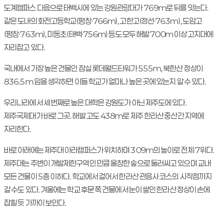
도계캠퍼스 다음으로 태백시에 있는 강원관광대가 769m로 뒤를 잇는다.
같은 도내의 화전고등학교(평창·766m), 고한고(정선·763m), 도암고
(평창·763m), 미동초(태백·756m) 등도 모두 해발 700m 이상 고지대에
자리잡고 있다.
국내에서 가장 높은 건물인 잠실 롯데월드타워가 555m, 북한산 정상이
836.5m 임을 생각하면 이들 학교가 얼마나 높은 곳에 있는지 알 수 있다.
우리나라에서 세 번째로 높은 대학은 강원도가 아닌 제주도에 있다.
제주국제대가 바로 그곳. 해발 고도 438m로 제주 한라산 중산간 지역에
자리한다.
바로 아래에는 제주대 아라캠퍼스가 위치하며 309m의 높이로 전체 7위다.
제주대는 주변이 개발제한구역인 만큼 울창한 숲으로 둘러싸고 있으며 교내
모든 건물이 5층 이하다. 학교에서 걸어서 한라산 관음사 코스의 시작점까지
갈 수도 있다. 겨울에는 학교 후문 쪽 건물에서 눈이 쌓인 한라산 정상이 손에
잡힐 듯 가까이 보인다.