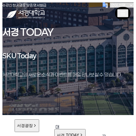
(새창 열림)
(새창 열림)
(새창 열림)
서경대학교
수강신청
서경포탈
증명서발급
서경 TODAY
SKU Today
SKU Today
서경대학교의 새로운 소식과 이벤트를 매일 만나보실 수 있습니다.
서경광장
대
학
서경 TODAY