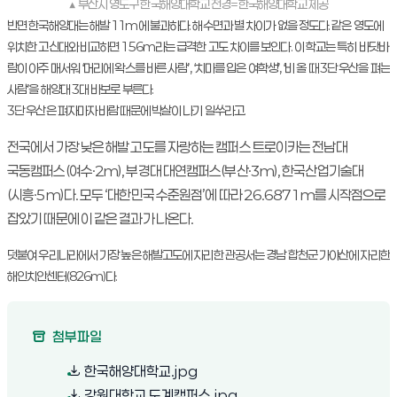
▲ 부산시 영도구 한국해양대학교 전경=한국해양대학교 제공
반면 한국해양대는 해발 11m에 불과하다. 해수면과 별 차이가 없을 정도다. 같은 영도에
위치한 고신대와 비교하면 156m라는 급격한 고도 차이를 보인다. 이 학교는 특히 바닷바
람이 아주 매서워 ‘머리에 왁스를 바른 사람’, ‘치마를 입은 여학생’, ‘비 올 때 3단 우산을 펴는
사람’을 해양대 3대 바보로 부른다.
3단 우산은 펴자마자 바람 때문에 박살이 나기 일쑤라고.
전국에서 가장 낮은 해발 고도를 자랑하는 캠퍼스 트로이카는 전남대
국동캠퍼스(여수·2m), 부경대 대연캠퍼스(부산·3m), 한국산업기술대
(시흥·5m)다. 모두 ‘대한민국 수준원점’에 따라 26.6871m를 시작점으로
잡았기 때문에 이 같은 결과가 나온다.
덧붙여 우리나라에서 가장 높은 해발고도에 자리한 관공서는 경남 합천군 가야산에 자리한
해인치안센터(826m)다.
첨부파일
(새 창 열림)
한국해양대학교.jpg
(새 창 열림)
강원대학교 도계캠퍼스.jpg