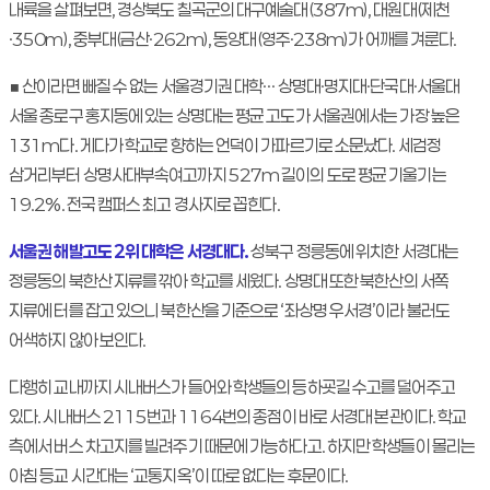
내륙을 살펴보면, 경상북도 칠곡군의 대구예술대(387m), 대원대(제천
·350m), 중부대(금산·262m), 동양대(영주·238m)가 어깨를 겨룬다.
■ 산이라면 빠질 수 없는 서울경기권 대학… 상명대·명지대·단국대·서울대
서울 종로구 홍지동에 있는 상명대는 평균 고도가 서울권에서는 가장 높은
131m다. 게다가 학교로 향하는 언덕이 가파르기로 소문났다. 세검정
삼거리부터 상명사대부속여고까지 527m 길이의 도로 평균 기울기는
19.2%. 전국 캠퍼스 최고 경사지로 꼽힌다.
서울권 해발고도 2위 대학은 서경대다.
성북구 정릉동에 위치한 서경대는
정릉동의 북한산 지류를 깎아 학교를 세웠다. 상명대 또한 북한산의 서쪽
지류에 터를 잡고 있으니 북한산을 기준으로 ‘좌상명 우서경’이라 불러도
어색하지 않아 보인다.
다행히 교내까지 시내버스가 들어와 학생들의 등하굣길 수고를 덜어주고
있다. 시내버스 2115번과 1164번의 종점이 바로 서경대 본관이다. 학교
측에서 버스 차고지를 빌려주기 때문에 가능하다고. 하지만 학생들이 몰리는
아침 등교 시간대는 ‘교통지옥’이 따로 없다는 후문이다.