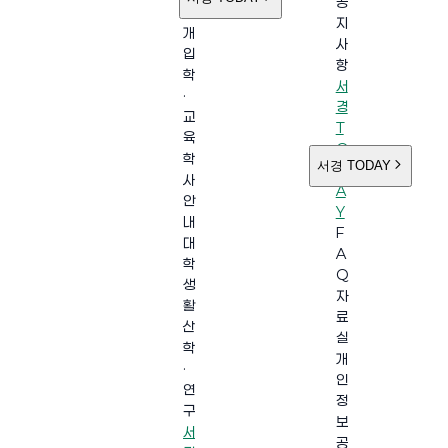
공
소
지
개
사
입
항
학
서
·
경
교
T
육
O
학
서경 TODAY
D
사
A
안
Y
내
F
대
A
학
Q
생
자
활
료
산
실
학
개
·
인
연
정
구
보
서
공