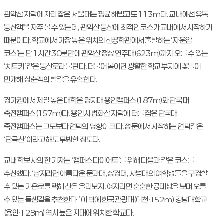
관악산 자락에 자리 잡은 서울대는 평균 해발고도 113m다. 교내에선 유독
등산객을 자주 볼 수 있는데, 관악산 등산에 최적인 코스가 교내에서 시작하기
때문이다. 학교에서 가장 높은 위치의 신공학관에서 출발하는 ‘자운암
코스’는 단 1시간 30분만에 관악산 정상 연주대(623m)까지 오를 수 있는
‘치트키’같은 등산로라 불린다. 더불어 봄이면 광활한 학교 부지에 꽃들이
만개해 상춘객의 발길을 유혹한다.
경기권에서 제일 높은 대학은 명지대 용인캠퍼스(187m)와 단국대
죽전캠퍼스(157m)다. 용인시 법화산 자락에 터를 잡은 단국대
죽전캠퍼스는 고도보다 언덕의 영향이 크다. 정문에서 시작하는 언덕길은
‘단국산’이라고 해도 무방할 정도다.
교내 학보사의 한 기자는 ‘캠퍼스 다이어트’를 위해 다음과 같은 코스를
추천했다. ‘남자라면 아름다운 문과대, 상경대, 사범대의 여학생들을 구경할
수 있는 가온로를 택해 산을 올라보자. 여자라면 훈훈한 공대생을 보며 오를
수 있는 들샘길을 추천한다.’ 이 밖에 한국관광대(이천·152m) 강남대학교
(용인·128m) 역시 높은 지대에 위치한 학교다.