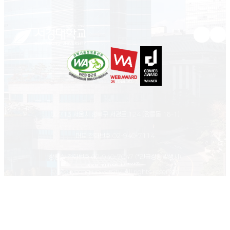
유튜브 새
인스
02713 서울시 성북구 서경로 124 (정릉동 16-1)
대표 전화번호
02-940-7114
상황실 전화번호
02-940-7047
(*긴급상황발생시)
© Seokyeong university. All rights reserved